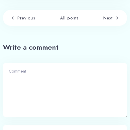
Previous
All posts
Next
Write a comment