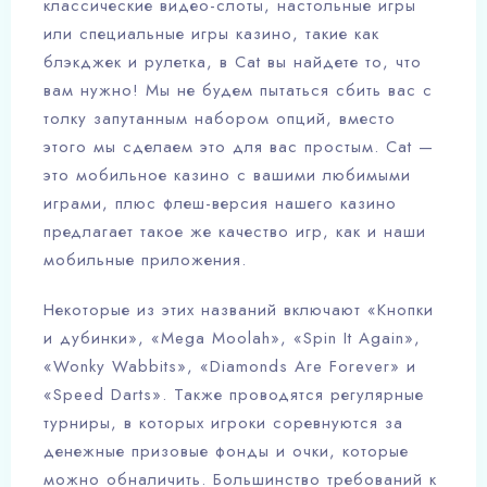
классические видео-слоты, настольные игры
или специальные игры казино, такие как
блэкджек и рулетка, в Cat вы найдете то, что
вам нужно! Мы не будем пытаться сбить вас с
толку запутанным набором опций, вместо
этого мы сделаем это для вас простым. Cat —
это мобильное казино с вашими любимыми
играми, плюс флеш-версия нашего казино
предлагает такое же качество игр, как и наши
мобильные приложения.
Некоторые из этих названий включают «Кнопки
и дубинки», «Mega Moolah», «Spin It Again»,
«Wonky Wabbits», «Diamonds Are Forever» и
«Speed Darts». Также проводятся регулярные
турниры, в которых игроки соревнуются за
денежные призовые фонды и очки, которые
можно обналичить. Большинство требований к