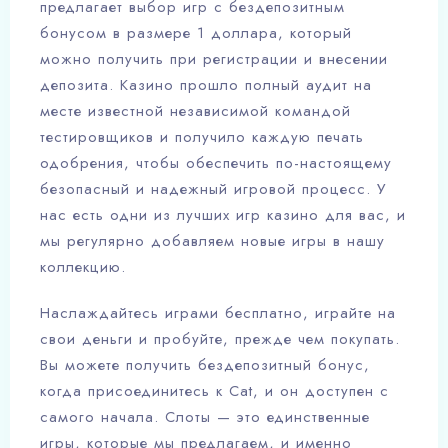
предлагает выбор игр с бездепозитным
бонусом в размере 1 доллара, который
можно получить при регистрации и внесении
депозита. Казино прошло полный аудит на
месте известной независимой командой
тестировщиков и получило каждую печать
одобрения, чтобы обеспечить по-настоящему
безопасный и надежный игровой процесс. У
нас есть одни из лучших игр казино для вас, и
мы регулярно добавляем новые игры в нашу
коллекцию.
Наслаждайтесь играми бесплатно, играйте на
свои деньги и пробуйте, прежде чем покупать.
Вы можете получить бездепозитный бонус,
когда присоединитесь к Cat, и он доступен с
самого начала. Слоты — это единственные
игры, которые мы предлагаем, и именно