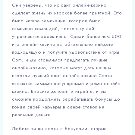
Они уверены, что их сайт онлайн-казино
сделает жизнь их игроков более приятной. Это
было четкое замечание, которое было
отмечено командой, поскольку сайт
управляется эффективно. Среди более чем 500
игр онлайн-казино вы обязательно найдете
подходящую и получите удовольствие от игры!
Com, и мы стремимся предлагать лучшие
онлайн-казино, которые могут дать нашим
игрокам лучший опыт онлайн-казино.Слоты
являются самыми популярными играми онлайн-
казино. Вносите депозит и играйте, и вы
сможете продолжать зарабатывать бонусы до
конца своей карьеры в сфере ставок на
реальные деньги.
Любите ли вы слоты с бонусами, старые