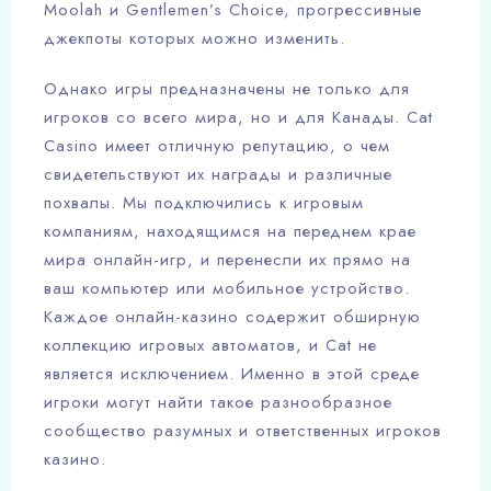
Moolah и Gentlemen’s Choice, прогрессивные
джекпоты которых можно изменить.
Однако игры предназначены не только для
игроков со всего мира, но и для Канады. Cat
Casino имеет отличную репутацию, о чем
свидетельствуют их награды и различные
похвалы. Мы подключились к игровым
компаниям, находящимся на переднем крае
мира онлайн-игр, и перенесли их прямо на
ваш компьютер или мобильное устройство.
Каждое онлайн-казино содержит обширную
коллекцию игровых автоматов, и Cat не
является исключением. Именно в этой среде
игроки могут найти такое разнообразное
сообщество разумных и ответственных игроков
казино.