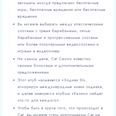
автоматы иногда предлагают бесплатные
игры, бесплатные вращения или бесплатные
вращения.
Вы можете выбирать между классическими
слотами с тремя барабанами, пятью
барабанами и прогрессивными слотами
или более популярными видеослотами и
играми в видеопокер.
На самом деле, Cat Casino известно
своими бонусами и дополнительными
предложениями.
Этот клуб называется «Зодиак SI»,
игнорируя международные знаки зодиака,
и далее именуется клубом «Казино найдет
что-то для каждого».
Чтобы быть в курсе того, что происходит в
Cat, вы можете стать поклонником Cat на