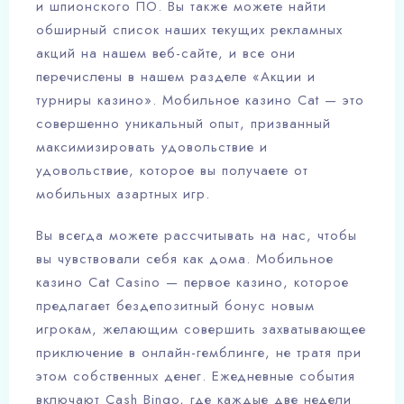
и шпионского ПО. Вы также можете найти
Check-out
обширный список наших текущих рекламных
100
акций на нашем веб-сайте, и все они
перечислены в нашем разделе «Акции и
Adults
Children
турниры казино». Мобильное казино Cat — это
совершенно уникальный опыт, призванный
1
0
максимизировать удовольствие и
удовольствие, которое вы получаете от
Search
мобильных азартных игр.
Вы всегда можете рассчитывать на нас, чтобы
вы чувствовали себя как дома. Мобильное
казино Cat Casino — первое казино, которое
предлагает бездепозитный бонус новым
игрокам, желающим совершить захватывающее
приключение в онлайн-гемблинге, не тратя при
этом собственных денег. Ежедневные события
включают Cash Bingo, где каждые две недели