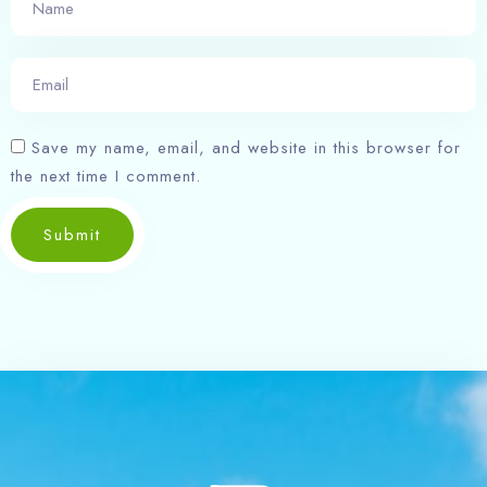
Save my name, email, and website in this browser for
the next time I comment.
Submit