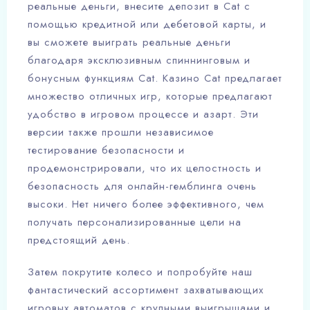
реальные деньги, внесите депозит в Cat с
помощью кредитной или дебетовой карты, и
вы сможете выиграть реальные деньги
благодаря эксклюзивным спиннинговым и
бонусным функциям Cat. Казино Cat предлагает
множество отличных игр, которые предлагают
удобство в игровом процессе и азарт. Эти
версии также прошли независимое
тестирование безопасности и
продемонстрировали, что их целостность и
безопасность для онлайн-гемблинга очень
высоки. Нет ничего более эффективного, чем
получать персонализированные цели на
предстоящий день.
Затем покрутите колесо и попробуйте наш
фантастический ассортимент захватывающих
игровых автоматов с крупными выигрышами и