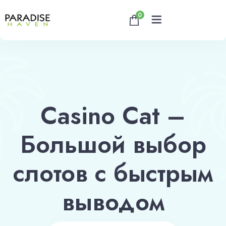
0
Home
About
Casino Cat –
Rooms
Большой выбор
Reservation
слотов с быстрым
Contact
выводом
Book now