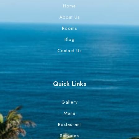
Home
About Us
Rooms
Blog
Contact Us
Quick Links
Gallery
Menu
Restaurant
Services