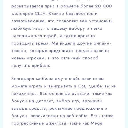
разыгрывается приз в размере более 20 000
долларов США. Казино беззаботное и
захватывающее, что позволяет вам установить
любимую игру по вашему выбору и легко
наслаждаться игрой, а также приятно
проводить время. Мы видели другие онлайн-
казино, которые предлагают кредиты казино
новым игрокам, и это отличный способ
получить прибыль.
Благодаря мобильному онлайн-казино вы
можете играть и выигрывать в Cat, где бы вы ни
находились. Все основные функции, такие как
бонусы на депозит, выбор игр, варианты
вывода средств, рекламные предложения и
бонусы, перечислены на веб-сайте. Есть также
прогрессивные джекпоты, такие как Mega