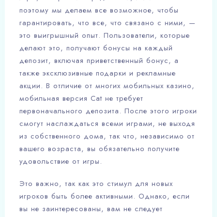
поэтому мы делаем все возможное, чтобы
гарантировать, что все, что связано с ними, —
это выигрышный опыт. Пользователи, которые
делают это, получают бонусы на каждый
депозит, включая приветственный бонус, а
также эксклюзивные подарки и рекламные
акции. В отличие от многих мобильных казино,
мобильная версия Cat не требует
первоначального депозита. После этого игроки
смогут наслаждаться всеми играми, не выходя
из собственного дома, так что, независимо от
вашего возраста, вы обязательно получите
удовольствие от игры.
Это важно, так как это стимул для новых
игроков быть более активными. Однако, если
вы не заинтересованы, вам не следует