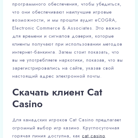
программного обеспечения, чтобы убедиться,
что они обеспечивают наилучшие игровые
возможности, и мы прошли аудит eCOGRA,
Electronic Commerce & Associates. Это важно
для времени и сигналов доверия, которые
клиенты получают при использовании методов
интернет-банкинга. Затем стоит показать, что
вы не употребляете наркотики, показав, что вы
зарегистрировались на сайте, указав свой
настоящий адрес электронной почты.
Скачать клиент Cat
Casino
Для канадских игроков Cat Casino предлагает
огромный выбор игр казино. Круглосуточная
горячая линия доступна, как
cat casino