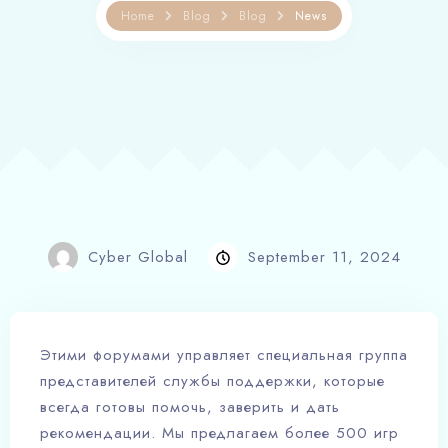
Home
Blog
Blog
News
Cyber Global
September 11, 2024
Этими форумами управляет специальная группа
представителей службы поддержки, которые
всегда готовы помочь, заверить и дать
рекомендации. Мы предлагаем более 500 игр