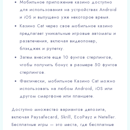
Мобильное приложение казино доступно
для использования на устройствах Android
и iOS и выпущено уже некоторое время.
Казино Cat через свое мобильное казино
предлагает уникальные игровые автоматы и
развлечения, включая видеопокер,
блэкджек и рулетку.
Затем внесите еще 10 фунтов стерлингов,
чтобы получить бонус в размере 50 фунтов
стерлингов.
Фактически, мобильное Казино Cat можно
использовать на любом Android, iOS или
другом смартфоне или планшете.
Доступно множество вариантов депозита,
включая Paysafecard, Skrill, EcoPayz и Neteller.
Бесплатные игры — это места, где бесплатные