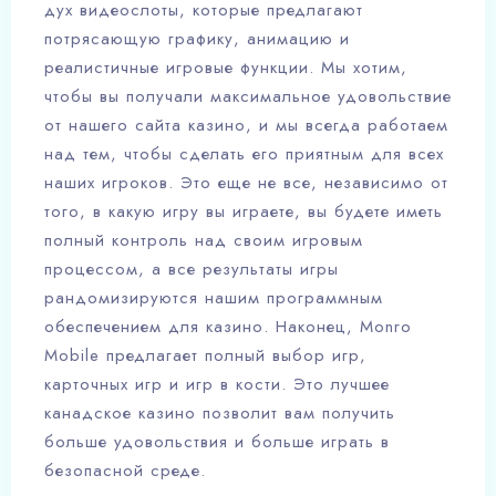
дух видеослоты, которые предлагают
потрясающую графику, анимацию и
реалистичные игровые функции. Мы хотим,
чтобы вы получали максимальное удовольствие
от нашего сайта казино, и мы всегда работаем
над тем, чтобы сделать его приятным для всех
наших игроков. Это еще не все, независимо от
того, в какую игру вы играете, вы будете иметь
полный контроль над своим игровым
процессом, а все результаты игры
рандомизируются нашим программным
обеспечением для казино. Наконец, Monro
Mobile предлагает полный выбор игр,
карточных игр и игр в кости. Это лучшее
канадское казино позволит вам получить
больше удовольствия и больше играть в
безопасной среде.