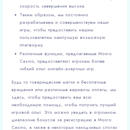
скорость завершения высока.
Таким образом, мы постоянно
разрабатываем и совершенствуем наши
игры, чтобы предоставить нашим
пользователям наилучшую возможную
платформу.
Различные функции, предлагаемые Monro
Casino, предоставляют игрокам более
гибкий опыт онлайн-азартных игр.
Будь то товарищеские матчи и бесплатные
вращения или различные варианты оплаты, мы
здесь, чтобы предоставить вам всю
необходимую помощь, чтобы получить лучший
игровой опыт. Это можно увидеть в огромном
диапазоне бонусов за регистрацию в Monro
Casino, а также в некоторых находчивых слотах