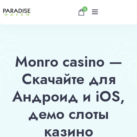
0
Home
Monro casino —
About
Скачайте для
Rooms
Андроид и iOS,
Reservation
Contact
демо слоты
казино
Book now