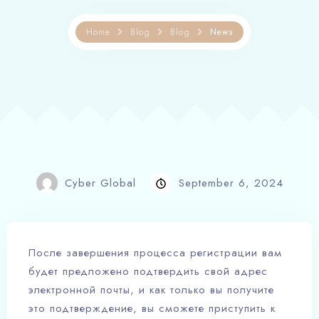
Home
Blog
Blog
News
Cyber Global
September 6, 2024
После завершения процесса регистрации вам
будет предложено подтвердить свой адрес
электронной почты, и как только вы получите
это подтверждение, вы сможете приступить к