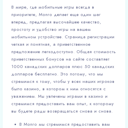
В мире, где мобильные игры всегда в
приоритете, Monro делает еще один шаг
вперед, предлагая высочайшее качество,
простоту и удобство игры на вашем
мобильном устройстве. Страница регистрации
четкая и понятная, а приветственное
предложение легкодоступно. Общая стоимость
приветственных бонусов на сайте составляет
1000 канадских долларов плюс 50 канадских
долларов бесплатно. Это потому, что мы
стремимся к тому, чтобы у всех наших игроков
было казино, в котором к ним относятся с
уважением. Мы увлечены играми в казино и
стремимся предоставить вам опыт, к которому
вы будете рады возвращаться снова и снова.
В Monro мы стремимся предоставить вам