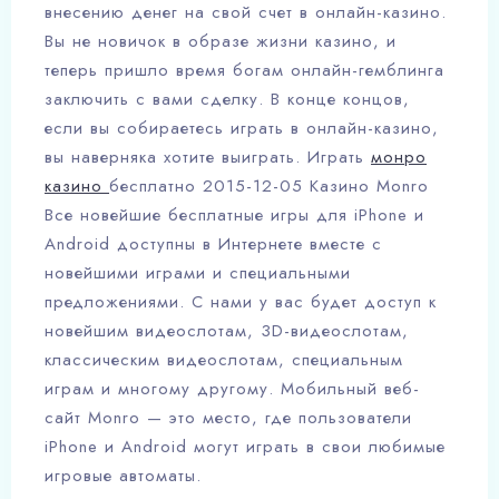
внесению денег на свой счет в онлайн-казино.
Вы не новичок в образе жизни казино, и
теперь пришло время богам онлайн-гемблинга
заключить с вами сделку. В конце концов,
если вы собираетесь играть в онлайн-казино,
вы наверняка хотите выиграть. Играть
монро
казино
бесплатно 2015-12-05 Казино Monro
Все новейшие бесплатные игры для iPhone и
Android доступны в Интернете вместе с
новейшими играми и специальными
предложениями. С нами у вас будет доступ к
новейшим видеослотам, 3D-видеослотам,
классическим видеослотам, специальным
играм и многому другому. Мобильный веб-
сайт Monro — это место, где пользователи
iPhone и Android могут играть в свои любимые
игровые автоматы.