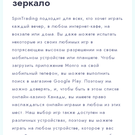
зеркало
SpinTrading подходит для всех, кто хочет играть
каждый вечер, в любом интернет-кафе, на
вокзале или дома. Вы даже можете испытать
некоторые из своих любимых игр в
потрясающем высоком разрешении на своем
мобильном устройстве или планшете. Чтобы
загрузить приложение Monro на свой
мобильный телефон, вы можете выполнить
поиск в магазине Google Play. Поэтому им
можно доверять, и, чтобы быть в этом списке
онлайн-казино Канады, вы имеете право
наслаждаться онлайн-играми в любом из этих
мест. Наш выбор игр также доступен на
различных устройствах, поэтому вы можете
играть на любом устройстве, которое у вас