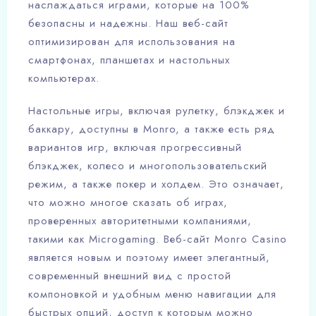
наслаждаться играми, которые на 100%
безопасны и надежны. Наш веб-сайт
оптимизирован для использования на
смартфонах, планшетах и настольных
компьютерах.
Настольные игры, включая рулетку, блэкджек и
баккару, доступны в Monro, а также есть ряд
вариантов игр, включая прогрессивный
блэкджек, колесо и многопользовательский
режим, а также покер и холдем. Это означает,
что можно многое сказать об играх,
проверенных авторитетными компаниями,
такими как Microgaming. Веб-сайт Monro Casino
является новым и поэтому имеет элегантный,
современный внешний вид с простой
компоновкой и удобным меню навигации для
быстрых опций, доступ к которым можно