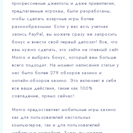
прогрессивные джекпоты и даже привилегии,
предлагаемые игрокам, были разработаны,
чтобы сделать азартные игры более
разнообразными. Если у вас есть учетная
запись PayPal, вы можете сразу же запросить
бонус и внести свой первый депозит! Все, что
вам нужно сделать, это зайти на главный сайт
Monro и выбрать бонус, который вам больше
всего подходит. На момент написания статьи у
нас было более 279 обзоров казино и
онлайн-обзоров казино. Это включает в себя
все ваши действия, такие как 100%
совпадение, прямо сейчас!
Monro предоставляет мобильные игры казино
как для пользователей настольных
компьютеров, так и для пользователей
мобильных устройств. Здесь вы можете