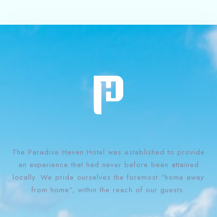
The Paradise Haven Hotel was established to provide
an experience that had never before been attained
locally. We pride ourselves the foremost “home away
from home”, within the reach of our guests.
1 Win bahis sitesi en iyi oranları ve fırsatları sunar.