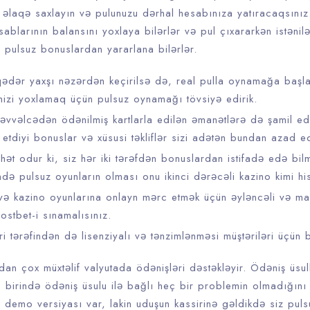
 əlaqə saxlayın və pulunuzu dərhal hesabınıza yatıracaqsınız. 
ablarının balansını yoxlaya bilərlər və pul çıxararkən istənil
 pulsuz bonuslardan yararlana bilərlər.
 qədər yaxşı nəzərdən keçirilsə də, real pulla oynamağa baş
nizi yoxlamaq üçün pulsuz oynamağı tövsiyə edirik.
vvəlcədən ödənilmiş kartlarla edilən əmanətlərə də şamil edil
 etdiyi bonuslar və xüsusi təkliflər sizi adətən bundan azad ed
ət odur ki, siz hər iki tərəfdən bonuslardan istifadə edə bilm
də pulsuz oyunların olması onu ikinci dərəcəli kazino kimi his
və kazino oyunlarına onlayn mərc etmək üçün əyləncəli və mar
ostbet-i sınamalısınız.
i tərəfindən də lisenziyalı və tənzimlənməsi müştəriləri üçün b
n çox müxtəlif valyutada ödənişləri dəstəkləyir. Ödəniş üsull
ç birində ödəniş üsulu ilə bağlı heç bir problemin olmadığını 
n demo versiyası var, lakin uduşun kassirinə gəldikdə siz pul