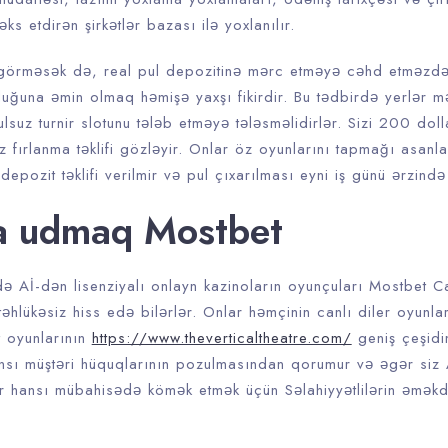
Check-out
əks etdirən şirkətlər bazası ilə yoxlanılır.
100
 görməsək də, real pul depozitinə mərc etməyə cəhd etməzd
lduğuna əmin olmaq həmişə yaxşı fikirdir. Bu tədbirdə yerlər
Adults
Children
lsuz turnir slotunu tələb etməyə tələsməlidirlər. Sizi 200 do
fırlanma təklifi gözləyir. Onlar öz oyunlarını tapmağı asanl
epozit təklifi verilmir və pul çıxarılması eyni iş günü ərzində 
Search
a udmaq Mostbet
 Aİ-dən lisenziyalı onlayn kazinoların oyunçuları Mostbet Ca
təhlükəsiz hiss edə bilərlər. Onlar həmçinin canlı diler oyunla
rt oyunlarının
https://www.theverticaltheatre.com/
geniş çeşidini
hansı müştəri hüquqlarının pozulmasından qorumur və əgər siz
ər hansı mübahisədə kömək etmək üçün Səlahiyyətlilərin əməkd