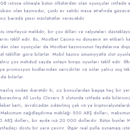
B istisna olmaqla bütün ölkələrdən olan oyunçular istifadə e
crübəsi olan kazinodur, çünki ev sahibi masa ətrafında gəzəcə
niz barədə şəxsi məsləhətlər verəcəkdir.
tu interfeysə malikdir, bir çox dilləri və valyutaları dəstəkləyi
arını təklif edir. Bu, Mostbet Casino-nu dünyanın ən etibarlı k
ərdən olan oyunçular da Mostbet kazinosunun faydalarına diqqə
l təkliflər görə bilərlər. Mobil kazino ümumiyyətlə slot oyunlar
yalnız çox məhdud sayda onlayn binqo oyunları təklif edir. Ək
a promosyon kodlarından xaricdirlər və onlar yalnız xoş təkl
də bilərlər.
şmazlıq ondan ibarətdir ki, siz bonuslardan başqa heç bir yer
uraxılmış All Lucky Clovers 5 slotunda istifadə edə bilərsiniz.
 debet kartı, əvvəlcədən ödənilmiş çek və ya kriptovalyutalard
iz. Maksimum nağdlaşdırma məbləği 500 ABŞ dolları, maksimu
0 ABŞ dolları, bir ayda isə 20.000 dollardır. Bütün bunlar 
ifadəçi dostu bir yerə çevirir. Əgər real pulla oynamaq istə