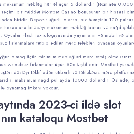
z maksimum məbləğ hər əl üçün 5 dollardır (təxminən 0,000
it seçimi bir müddət Mostbet Casino bonusunun bir hissəsi ol
rından biridir. Depozit uğurlu olarsa, siz həmçinin 100 pulsuz
un hesablana biləcəyi maksimum məbləğ bonus və nağd şəkildə
 Oyunlar Flash texnologiyasında yayımlanır və mobil və plan
ulsuz fırlanmalara tətbiq edilən mərc tələbləri oynanan oyunlar
yğun olmaq üçün minimum məbləğləri mərc etmiş olmalısınız
s və pulsuz fırlanmalar üçün 50x təşkil edir. Mostbet yüksək 
ştəri dəstəyi təklif edən etibarlı və təhlükəsiz mərc platform
rıdır, maksimum nağd pul ayda 10000 dollardır. Əslində, o
əsilə oynamaq imkanı yoxdur.
aytında 2023-ci ildə slot
ının kataloqu Mostbet