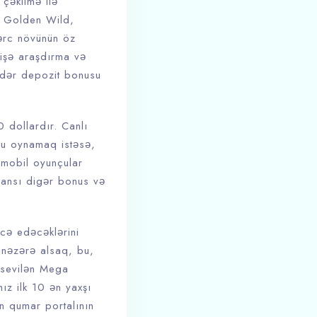
çəkilmə ilə
, Golden Wild,
mərc növünün öz
işə araşdırma və
ədər depozit bonusu
 dollardır. Canlı
çu oynamaq istəsə,
 mobil oyunçular
 hansı digər bonus və
ecə edəcəklərini
 nəzərə alsaq, bu,
 sevilən Mega
ız ilk 10 ən yaxşı
yn qumar portalının