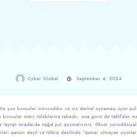
Cyber Global
September 4, 2024
daha çox bonuslar mövcuddur və siz dərhal oynamaq üçün puls
an bonuslar mərc tələblərinə tabedir, ona görə də təklifdən 
 layiqli miqdarda nağd pul qoymalısınız. Əksər yurisdiksiyal
vləri qanuni deyil və tətbiq daxilində “qumar olmayan oyunlar