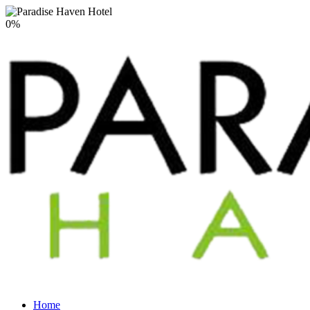
0
%
Home