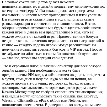
Не только сочетание цветов делает веб-сайт
привлекательным, но и дизайн придает ему непринужденную,
веселую атмосферу. Vodka также предлагает программы
лояльности, и игроки могут присоединиться к пяти уровням.
Вы можете играть каждый день в году, используя самые
разные вариации в соответствии с вашим стилем. В этих
обзорах игровых автоматов мы будем выделять особенности
каждой игры и давать вам представление о том, чего вы
можете ожидать от каждой игры. Приветственные бонусы —
не единственный источник первоклассных вознаграждений в
казино — каждую неделю игроки могут рассчитывать на
получение новых интересных бонусов и VIP-наград. Просто
не забудьте позаботиться о своем банковском обслуживании
— главное, чтобы вы вернули свои деньги!.
Это и огромный плюс, и важный ориентир для всех обзоров
онлайн-казино. При необходимости могут быть
предоставлены PIN-коды, а сайт активен двадцать четыре часа
в сутки, семь дней в неделю. Куда бы вы ни пошли, вы
можете прочитать о лучших ресторанах, барах, отелях и
достопримечательностях, которые находятся рядом с вами.
Казино Microgaming не требуют стороннего финансирования,
и канадцы могут использовать такие ссылки, как EcoPayz,
Wirecard, ClickandBuy, ePayz, nCode или Neteller, для
пополнения своего счета. В довершение ко всему, вы можете