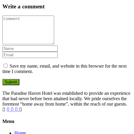
Write a comment
Save my name, email, and website in this browser for the next
time I comment.
Submit
The Paradise Haven Hotel was established to provide an experience
that had never before been attained locally. We pride ourselves the
foremost “home away from home”, within the reach of our guests.
1 Win bahis sitesi en iyi oranları ve fırsatları sunar.
Menu
Home