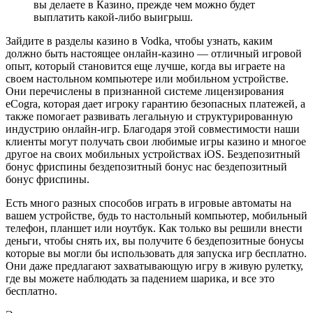
вы делаете в Казино, прежде чем можно будет
выплатить какой-либо выигрыш.
Зайдите в разделы казино в Vodka, чтобы узнать, каким
должно быть настоящее онлайн-казино — отличный игровой
опыт, который становится еще лучше, когда вы играете на
своем настольном компьютере или мобильном устройстве.
Они перечислены в признанной системе лицензирования
eCogra, которая дает игроку гарантию безопасных платежей, а
также помогает развивать легальную и структурированную
индустрию онлайн-игр. Благодаря этой совместимости наши
клиенты могут получать свои любимые игры казино и многое
другое на своих мобильных устройствах iOS. Бездепозитный
бонус фриспины бездепозитный бонус нас бездепозитный
бонус фриспины.
Есть много разных способов играть в игровые автоматы на
вашем устройстве, будь то настольный компьютер, мобильный
телефон, планшет или ноутбук. Как только вы решили внести
деньги, чтобы снять их, вы получите 6 бездепозитные бонусы
которые вы могли бы использовать для запуска игр бесплатно.
Они даже предлагают захватывающую игру в живую рулетку,
где вы можете наблюдать за падением шарика, и все это
бесплатно.