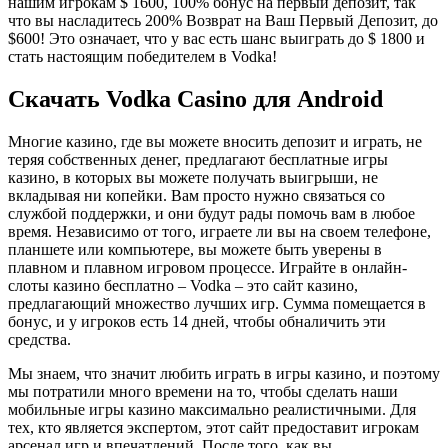
нашим игрокам $ 1600, 100% бонус на первый депозит, так
что вы насладитесь 200% Возврат на Ваш Первый Депозит, до
$600! Это означает, что у вас есть шанс выиграть до $ 1800 и
стать настоящим победителем в Vodka!
Скачать Vodka Casino для Android
Многие казино, где вы можете вносить депозит и играть, не
теряя собственных денег, предлагают бесплатные игры
казино, в которых вы можете получать выигрыши, не
вкладывая ни копейки. Вам просто нужно связаться со
службой поддержки, и они будут рады помочь вам в любое
время. Независимо от того, играете ли вы на своем телефоне,
планшете или компьютере, вы можете быть уверены в
плавном и плавном игровом процессе. Играйте в онлайн-
слоты казино бесплатно – Vodka – это сайт казино,
предлагающий множество лучших игр. Сумма помещается в
бонус, и у игроков есть 14 дней, чтобы обналичить эти
средства.
Мы знаем, что значит любить играть в игры казино, и поэтому
мы потратили много времени на то, чтобы сделать наши
мобильные игры казино максимально реалистичными. Для
тех, кто является экспертом, этот сайт предоставит игрокам
арсенал игр и впечатлений. После того, как вы