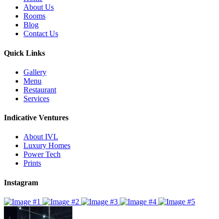
About Us
Rooms
Blog
Contact Us
Quick Links
Gallery
Menu
Restaurant
Services
Indicative Ventures
About IVL
Luxury Homes
Power Tech
Prints
Instagram