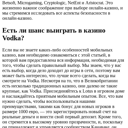
Betsoft, Microgaming, Cryptologic, NetEnt и Aristocrat. Это
жизненно важное соображение при выборе онлайн-казино, и
мы стремимся исследовать все аспекты безопасности в
онлайн-казино.
Есть ли шанс выиграть в казино
Vodka?
Если вы не знаете каких-либо особенностей мобильных
казино, вам необходимо ознакомиться с этой статьей, в
которой вам предоставлена вся информация, необходимая для
того, чтобы сделать правильный выбор. Мы знаем, что у вас
есть выбор, когда дело доходит до игры в сети, поэтому вам
может быть интересно, что лучше всего сделать, когда вы
смотрите на Vodka. Несмотря на то, что в Великобритании
есть несколько традиционных казино, они далеко не такие
крупные, как Vodka. Присоединяйтесь к Lotus в игровом доме
и наслаждайтесь приятным мобильным опытом. Все, что вам
нужно сделать, чтобы воспользоваться нашими
преимуществами, такими как бонус для новых игроков в
размере 1000 евро, — это зарегистрировать новый счет на
реальные деньги и внести свой первый депозит. Кроме того,
он стремится к высокому уровню прозрачности, и, поскольку
он принадлежит и управляется сообществом Канаваке, он