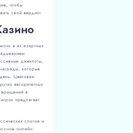
ние, чтобы
вить свой вердикт.
Казино
мочь в их азартных
лядыванием
ессивные джекпоты,
 награды, которые
день. Цветовая
ругих авторитетных
х вращений в
 игрок предлагает
ассических слотов и
ассное онлайн-