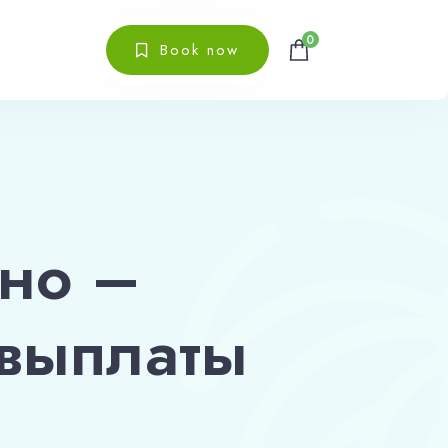
0
Book now
но –
выплаты