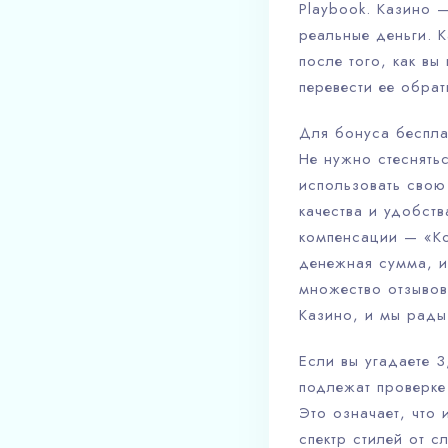
Playbook. Казино 
реальные деньги. 
после того, как вы
перевести ее обра
Для бонуса беспла
Не нужно стеснять
использовать свою
качества и удобств
компенсации — «Ко
денежная сумма, и
множество отзывов
Казино, и мы рады
Если вы угадаете 3
подлежат проверке
Это означает, что 
спектр стилей от 