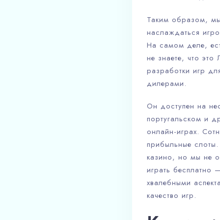
Таким образом, мы
наслаждаться игрой
На самом деле, ес
не знаете, что это
разработки игр дл
дилерами.
Он доступен на не
португальском и д
онлайн-играх. Сотн
прибыльные слоты.
казино, но мы не 
играть бесплатно 
хвалебными аспект
качество игр.