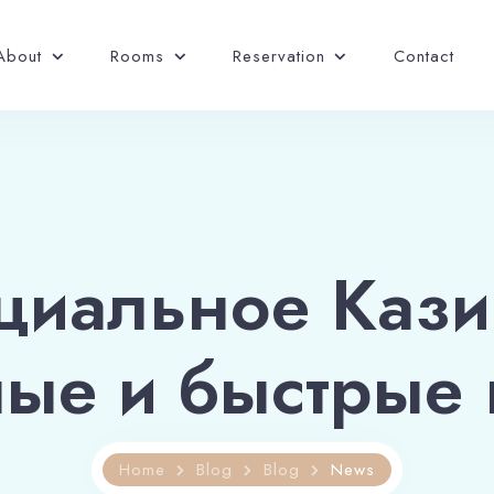
About
Rooms
Reservation
Contact
циальное Кази
ые и быстрые 
Home
Blog
Blog
News