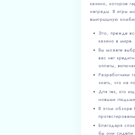
казино, которое га
награды. В игры мо
выигрышную комби
Это, прежде вс
казино в мире.
Вы можете выбр
вас нет кредит
оплаты, включа
Разработчики т
знать, что на 
Для тех, кто ищ
новыми людьми,
В этом обзоре 
протестированы
Благодаря спок
бы они сидели 