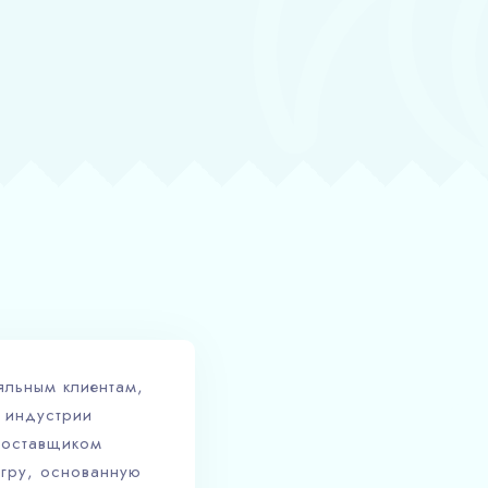
яльным клиентам,
 индустрии
поставщиком
игру, основанную