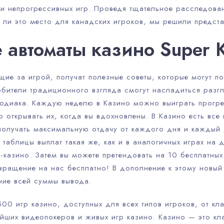
 и непрогрессивных игр. Проведя тщательное расследова
 ли это место для канадских игроков, мы решили предста
 автоматы казино Super 
ие за игрой, получат полезные советы, которые могут по
юбители традиционного взгляда смогут насладиться разг
зодиака. Каждую неделю в Казино можно выиграть прогр
 открывать их, когда вы вдохновлены. В Казино есть все
получать максимальную отдачу от каждого дня и каждый 
таблицы выплат такая же, как и в аналогичных играх на д
-казино. Затем вы можете претендовать на 10 бесплатны
 вращение на нас бесплатно! В дополнение к этому новый
ие всей суммы вывода.
Check-in
00 игр казино, доступных для всех типов игроков, от кл
йших видеопокеров и живых игр казино. Казино — это кл