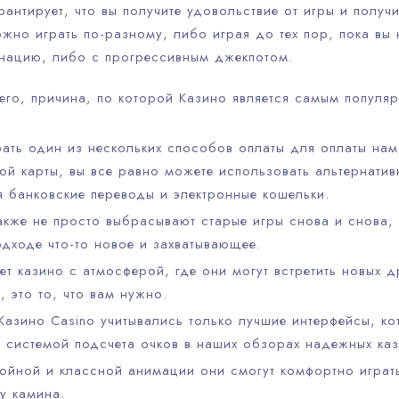
рантирует, что вы получите удовольствие от игры и получ
Check-out
жно играть по-разному, либо играя до тех пор, пока вы 
100
нацию, либо с прогрессивным джекпотом.
его, причина, по которой Казино является самым попул
Adults
Children
1
0
ать один из нескольких способов оплаты для оплаты нам
ной карты, вы все равно можете использовать альтернати
Search
я банковские переводы и электронные кошельки.
акже не просто выбрасывают старые игры снова и снова,
подходе что-то новое и захватывающее.
ет казино с атмосферой, где они могут встретить новых д
 это то, что вам нужно.
Казино Casino учитывались только лучшие интерфейсы, к
 системой подсчета очков в наших обзорах надежных каз
ойной и классной анимации они смогут комфортно играть
у камина.