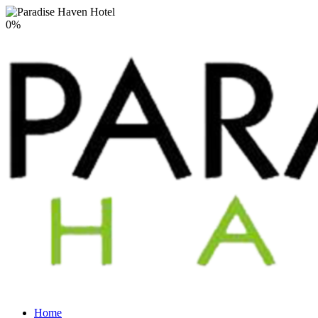
0
%
Home