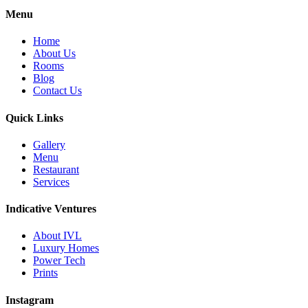
Menu
Home
About Us
Rooms
Blog
Contact Us
Quick Links
Gallery
Menu
Restaurant
Services
Indicative Ventures
About IVL
Luxury Homes
Power Tech
Prints
Instagram