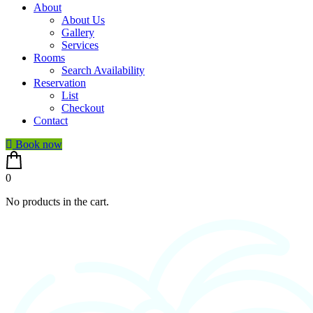
About
About Us
Gallery
Services
Rooms
Search Availability
Reservation
List
Checkout
Contact
Book now
0
No products in the cart.