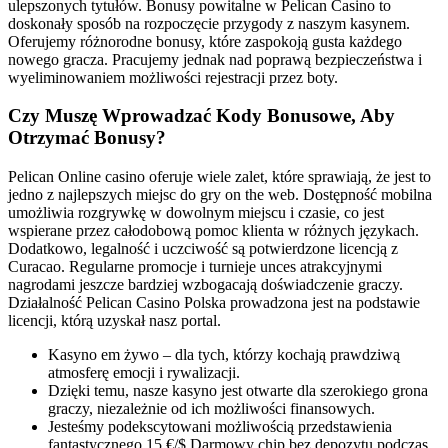
ulepszonych tytułów. Bonusy powitalne w Pelican Casino to
doskonały sposób na rozpoczęcie przygody z naszym kasynem.
Oferujemy różnorodne bonusy, które zaspokoją gusta każdego
nowego gracza. Pracujemy jednak nad poprawą bezpieczeństwa i
wyeliminowaniem możliwości rejestracji przez boty.
Czy Muszę Wprowadzać Kody Bonusowe, Aby
Otrzymać Bonusy?
Pelican Online casino oferuje wiele zalet, które sprawiają, że jest to
jedno z najlepszych miejsc do gry on the web. Dostępność mobilna
umożliwia rozgrywkę w dowolnym miejscu i czasie, co jest
wspierane przez całodobową pomoc klienta w różnych językach.
Dodatkowo, legalność i uczciwość są potwierdzone licencją z
Curacao. Regularne promocje i turnieje unces atrakcyjnymi
nagrodami jeszcze bardziej wzbogacają doświadczenie graczy.
Działalność Pelican Casino Polska prowadzona jest na podstawie
licencji, którą uzyskał nasz portal.
Kasyno em żywo – dla tych, którzy kochają prawdziwą
atmosferę emocji i rywalizacji.
Dzięki temu, nasze kasyno jest otwarte dla szerokiego grona
graczy, niezależnie od ich możliwości finansowych.
Jesteśmy podekscytowani możliwością przedstawienia
fantastycznego 15 €/$ Darmowy chip bez depozytu podczas