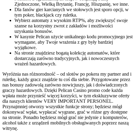
Zjednoczone, Wielką Brytanię, Francję, Hiszpanię, we inne.
Dla fanów gier karcianych we stołowych jest sporo opcji, w
tym poker, blackjack czy ruletka.
Wybierz automaty z wysokim RTP%, aby zwiększyć swoje
szanse na korzystny zwrot z zakładów i możliwości
uzyskania bonusów.
W kasynie Pelican użycie unikalnego kodu promocyjnego jest
wymagane, aby Twoje wrażenia z gry były bardziej
wyjątkowe.
Na stronie znajdziesz bogatą kolekcję automatów, które
dostarczają zarówno tradycyjnych, jak i nowoczesnych
wrażeń hazardowych.
Wyróżnia nas różnorodność – od slotów po pokera my partner and i
ruletkę, każdy gracz znajdzie tu coś dla siebie. Przygotowane przez
nas bonusy zadowolą zarówno nowicjuszy, jak i doświadczonych
graczy hazardowych. Dzięki Pelican Casino promo code każda
wpłata może przynieść więcej korzyści, w tym ekskluzywne oferty
dla naszych klientów VERY IMPORTANT PERSONEL.
Przynajmniej otworzy wszystkie funkcje strony; będziesz mógł
dokonywać wpłat, wypłacać wygrane, grać w różne gry dostępne
na stronie. Ponadto będziesz mógł grać nie jedynie z komputerów,
alcohol także z urządzeń mobilnych obsługiwanych poprzez naszą
witrynę.