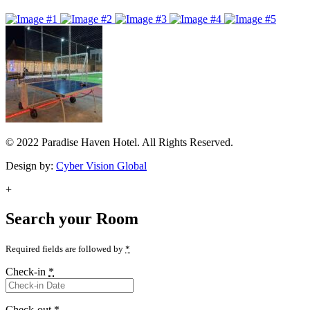
© 2022 Paradise Haven Hotel. All Rights Reserved.
Design by:
Cyber Vision Global
+
Search your Room
Required fields are followed by
*
Check-in
*
Check-out
*