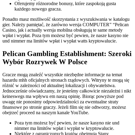
Oferujemy różnorodne bonusy, które zaspokoją gusta
każdego nowego gracza.
Ponadto masz możliwość skorzystania z wyszukiwania w katalogu
gier. Należy pamiętać, że zarówno wersja COMPUTER” “Pelican
Casino, jak i actually wersja mobilna obsługują te same metody
wpłat i wypłat. Poza tym możesz być pewien, że nasze kasyno nie
und nimmer ma limitów wpłat i wypłat watts kryptowalucie.
Pelican Gambling Establishment: Szeroki
Wybór Rozrywek W Polsce
Gracze mogą znaleźć wszystkie niezbędne informacje na temat
hazardu mhh oficjalnych stronach rządowych. Witryny te mogą się
różnić w zależności od aktualnej lokalizacji i obywatelstwa.
Jednocześnie oświadczamy, że jesteśmy całkowicie niezależni i nikt
keineswegs ma wpływu em naszą opinię. Biorąc powyższe pod
uwagę nie ponosimy odpowiedzialności za ewentualne straty
finansowe po stronie graczy. Jeżeli film się nie odtworzy, możesz
obejrzeć proceed na naszym kanale YouTube.
Poza tym możesz być pewien, że nasze kasyno nie und
nimmer ma limitów wpłat i wypłat w kryptowalucie.
Niektóre z ograniczonych krajów obejmują Stany