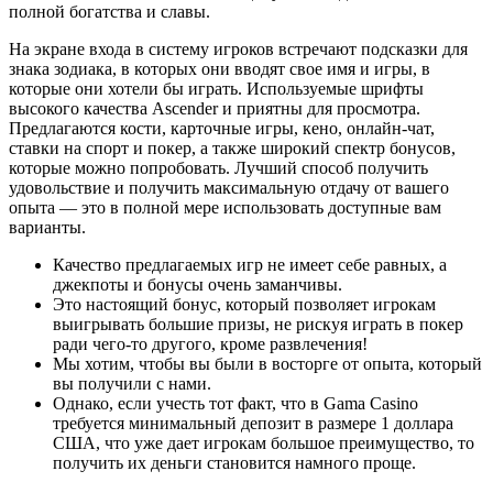
полной богатства и славы.
На экране входа в систему игроков встречают подсказки для
знака зодиака, в которых они вводят свое имя и игры, в
которые они хотели бы играть. Используемые шрифты
высокого качества Ascender и приятны для просмотра.
Предлагаются кости, карточные игры, кено, онлайн-чат,
ставки на спорт и покер, а также широкий спектр бонусов,
которые можно попробовать. Лучший способ получить
удовольствие и получить максимальную отдачу от вашего
опыта — это в полной мере использовать доступные вам
варианты.
Качество предлагаемых игр не имеет себе равных, а
джекпоты и бонусы очень заманчивы.
Это настоящий бонус, который позволяет игрокам
выигрывать большие призы, не рискуя играть в покер
ради чего-то другого, кроме развлечения!
Мы хотим, чтобы вы были в восторге от опыта, который
вы получили с нами.
Однако, если учесть тот факт, что в Gama Casino
требуется минимальный депозит в размере 1 доллара
США, что уже дает игрокам большое преимущество, то
получить их деньги становится намного проще.