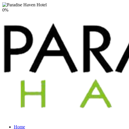
0
%
Home