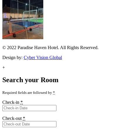
© 2022 Paradise Haven Hotel. All Rights Reserved.
Design by:
Cyber Vision Global
+
Search your Room
Required fields are followed by
*
Check-in
*
Check-out
*