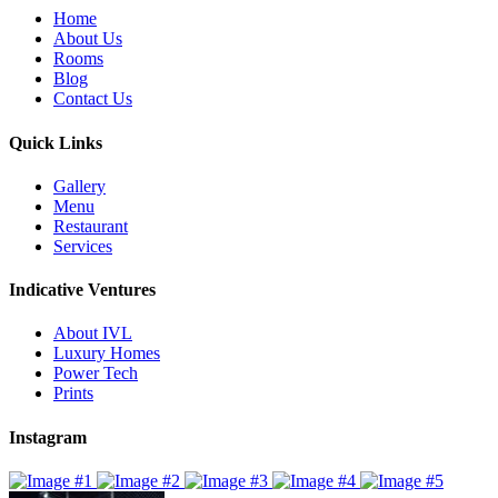
Home
About Us
Rooms
Blog
Contact Us
Quick Links
Gallery
Menu
Restaurant
Services
Indicative Ventures
About IVL
Luxury Homes
Power Tech
Prints
Instagram