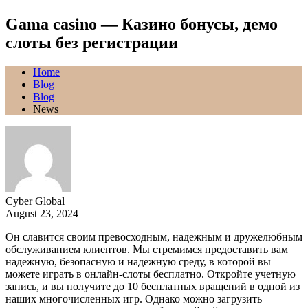
Gama casino — Казино бонусы, демо
слоты без регистрации
Home
Blog
Blog
News
Cyber Global
August 23, 2024
Он славится своим превосходным, надежным и дружелюбным
обслуживанием клиентов. Мы стремимся предоставить вам
надежную, безопасную и надежную среду, в которой вы
можете играть в онлайн-слоты бесплатно. Откройте учетную
запись, и вы получите до 10 бесплатных вращений в одной из
наших многочисленных игр. Однако можно загрузить