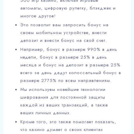
500 игр казино, включая игровые
автоматы, цифровую рулетку, блэкджек и
многое другое!
Это позволит вам запросить бонус на
своем мобильном устройстве, внести
депозит и внести бонус на свой счет.
Например, бонус в размере 990% в день
недели, бонус в размере 25% в день
месяца и бонус на депозит в размере 25%
всего за день дадут колоссальный бонус в
размере 2775% по всем направлениям.
Мы используем новейшие технологии
шифрования для постоянной защиты
каждой из ваших транзакций, а также
ваших личных данных.
Кроме того, это также помогает показать,
что казино думает о своих клиентах