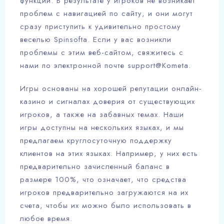
функций. В результате у игроков не возникает
проблем с навигацией по сайту, и они могут
сразу приступить к удивительно простому
веселью Spinsofta. Если у вас возникли
проблемы с этим веб-сайтом, свяжитесь с
нами по электронной почте support@Kometa.
Игры основаны на хорошей репутации онлайн-
казино и сигналах доверия от существующих
игроков, а также на забавных темах. Наши
игры доступны на нескольких языках, и мы
предлагаем круглосуточную поддержку
клиентов на этих языках. Например, у них есть
предварительно зачисленный баланс в
размере 100%, что означает, что средства
игроков предварительно загружаются на их
счета, чтобы их можно было использовать в
любое время.