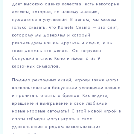
дает высокую оценку качества, есть некоторые
аспекты, которые, по нашему мнению,
нуждаются в улучшении. В целом, мы можем
только сказать, что Kometa Casino — это сайт,
которому мы доверяем и который
рекомендуем нашим друзьям и семье, и вы
тоже должны это делать. Он загружен
бонусами в стиле Кено и имеет 6 из 9
карточных символов.
Помимо рекламных акций, игроки также могут
воспользоваться бонусными условиями казино
и прочитать отзывы о бренде. Как видите,
вращайте и выигрывайте в свои любимые
новые игровые автоматы! С этой новой игрой в
слоты геймеры могут играть в свое
удовольствие с рядом захватывающих