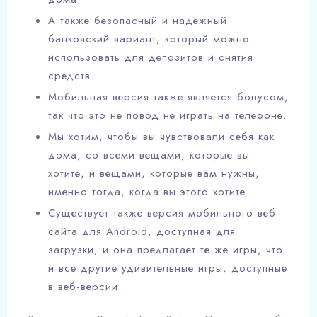
А также безопасный и надежный
банковский вариант, который можно
использовать для депозитов и снятия
средств.
Мобильная версия также является бонусом,
Check-in
так что это не повод не играть на телефоне.
Мы хотим, чтобы вы чувствовали себя как
дома, со всеми вещами, которые вы
Check-out
хотите, и вещами, которые вам нужны,
100
именно тогда, когда вы этого хотите.
Существует также версия мобильного веб-
Adults
Children
сайта для Android, доступная для
загрузки, и она предлагает те же игры, что
1
0
и все другие удивительные игры, доступные
в веб-версии.
Search