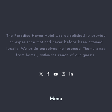
The Paradise Haven Hotel was established to provide
an experience that had never before been attained
locally. We pride ourselves the foremost “home away
from home”, within the reach of our guests.
1 Win bahis sitesi en iyi oranları ve fırsatları sunar.
Menu