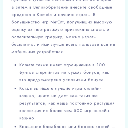
а затем в Великобритании внесите свободные
средства в Kometa и начните играть. В
большинство игр NetEnt, получивших высокую
оценку за неотразимую привлекательность и
ослепительную графику, можно играть
бесплатно, и ими лучше всего пользоваться на
мобильных устройствах.
Kometa также имеет ограничение в 100
фунтов стерлингов на сумму бонуса, как
это предусмотрено условиями бонуса.
Когда вы ищете лучшие игры онлайн-
казино, ничто не даст вам таких же
результатов, как наша постоянно растущая
коллекция из более чем 500 игр онлайн-
казино.
Вращение барабанов или бросок костей —