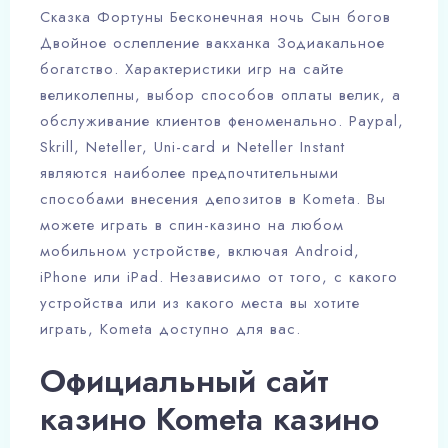
Сказка Фортуны Бесконечная ночь Сын богов
Двойное ослепление вакханка Зодиакальное
богатство. Характеристики игр на сайте
великолепны, выбор способов оплаты велик, а
обслуживание клиентов феноменально. Paypal,
Skrill, Neteller, Uni-card и Neteller Instant
являются наиболее предпочтительными
способами внесения депозитов в Kometa. Вы
можете играть в спин-казино на любом
мобильном устройстве, включая Android,
iPhone или iPad. Независимо от того, с какого
устройства или из какого места вы хотите
играть, Kometa доступно для вас.
Официальный сайт
казино Kometa казино