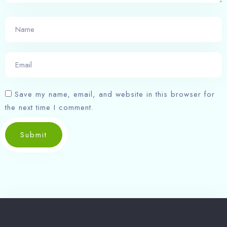
Save my name, email, and website in this browser for
the next time I comment.
Submit