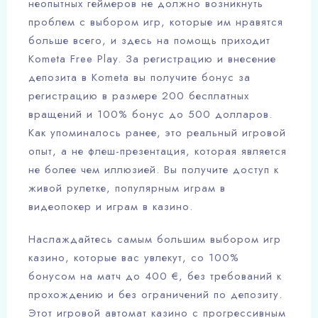
неопытных геймеров не должно возникнуть
проблем с выбором игр, которые им нравятся
больше всего, и здесь на помощь приходит
Kometa Free Play. За регистрацию и внесение
депозита в Kometa вы получите бонус за
регистрацию в размере 200 бесплатных
вращений и 100% бонус до 500 долларов.
Как упоминалось ранее, это реальный игровой
опыт, а не флеш-презентация, которая является
не более чем иллюзией. Вы получите доступ к
живой рулетке, популярным играм в
видеопокер и играм в казино.
Наслаждайтесь самым большим выбором игр
казино, которые вас увлекут, со 100%
бонусом на матч до 400 €, без требований к
прохождению и без ограничений по депозиту.
Этот игровой автомат казино с прогрессивным