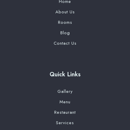
Home
About Us
Rooms
Blog
Contact Us
Quick Links
Gallery
Menu
Restaurant
Services