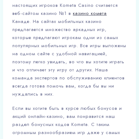
настоящих игроков Kometa Casino считается
веб-сайтом казино №1 в
казино комета
Канаде. На сайтах мобильных казино
предлагается множество аркадных игр,
которые предлагают игрокам одни из самых
популярных мобильных игр. Все игры выложены
на одном сайте с удобной навигацией,
поэтому легко увидеть, во что вы хотите играть
и что отличает эту игру от других. Наша
команда экспертов по обслуживанию клиентов
всегда готова помочь вам, когда бы вы ни
нуждались в них.
Если вы хотите быть в курсе любых бонусов и
акций онлайн-казино, вам понравится наш
раздел бонусных кодов Kometa. С таким
огромным разнообразием игр даже у самых