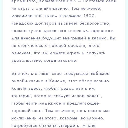
Кроме того, Kometa Free Spin – Поставьте себя
на карту с онлайн-казино. Тем не менее,
максимальный вывод в размере 1500
канадских долларов вызывает беспокойство,
поскольку это делает его отличным вариантом
для внесения будущих выигрышей в казино. Вы
не столкнетесь с потерей средств, а это
означает, что вы можете играть и получать
удовольствие, когда захотите.
Для тех, кто ищет свое следующее любимое
онлайн-казино в Канаде, этот обзор казино
Kometa здесь, чтобы предоставить им
критерии, которые следует использовать,
чтобы найти надежное и предлагающее
хороший опыт. Тем не менее, есть несколько
исключений из этого, которые, возможно,
потребуется сначала утвердить. А для