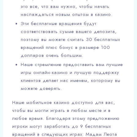
это все, что вам нужно, чтобы начать
наслаждаться новым опытом в казино.
Эти бесплатные вращения будут
соответствовать сумме вашего депозита,
поэтому вы можете считать 30 бесплатных
вращений плюс бонус в размере 100
долларов очень большим.
Наше стремление предоставить вам лучшие
игры онлайн-казино и лучшую поддержку
клиентов делает нас именем, которому вы
можете доверять.
Наше мобильное казино доступно для вас,
чтобы вы могли играть в любом месте и в
любое время. Благодаря этому предложению
игроки могут заработать до 9 бесплатных
вращений в следующих играх: Мадам Леота