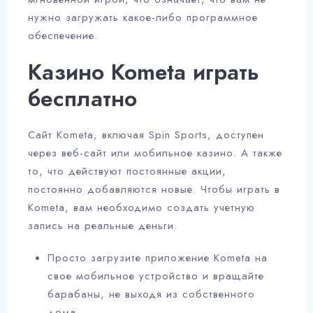
нужно загружать какое-либо программное
обеспечение.
Казино Kometa играть
бесплатно
Сайт Kometa, включая Spin Sports, доступен
через веб-сайт или мобильное казино. А также
то, что действуют постоянные акции,
постоянно добавляются новые. Чтобы играть в
Kometa, вам необходимо создать учетную
запись на реальные деньги.
Просто загрузите приложение Kometa на
свое мобильное устройство и вращайте
барабаны, не выходя из собственного
дома.