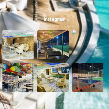
Instagram