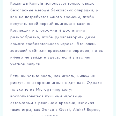
Команда Kometa использует только самые
безопасные методы банковских операций, и
вам не потребуется много времени, чтобы
получить свой первый выигрыш в казино.
Коллекция игр огромна и достаточно
разнообразна, чтобы удовлетворить даже
самого требовательного игрока. Это очень
хороший сайт для проведения опросов, но вы
ничего не увидите здесь, если у вас нет
учетной записи.
Если вы хотите знать, как играть, ничем не
рискуя, то азартные игры не для вас. Однако
только те из Microgaming могут
воспользоваться лучшими игровыми
автоматами в реальном времени, включая
такие игры, как Gonzo’s Quest, Aloha! Верно,