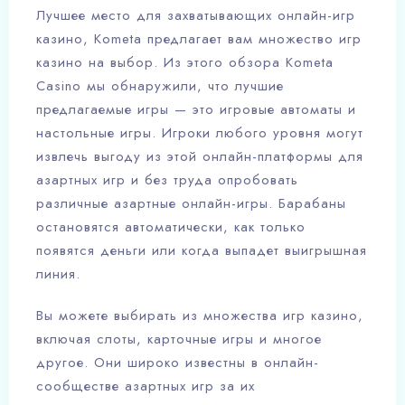
Лучшее место для захватывающих онлайн-игр
казино, Kometa предлагает вам множество игр
казино на выбор. Из этого обзора Kometa
Casino мы обнаружили, что лучшие
предлагаемые игры — это игровые автоматы и
настольные игры. Игроки любого уровня могут
извлечь выгоду из этой онлайн-платформы для
азартных игр и без труда опробовать
различные азартные онлайн-игры. Барабаны
остановятся автоматически, как только
появятся деньги или когда выпадет выигрышная
линия.
Вы можете выбирать из множества игр казино,
включая слоты, карточные игры и многое
другое. Они широко известны в онлайн-
сообществе азартных игр за их