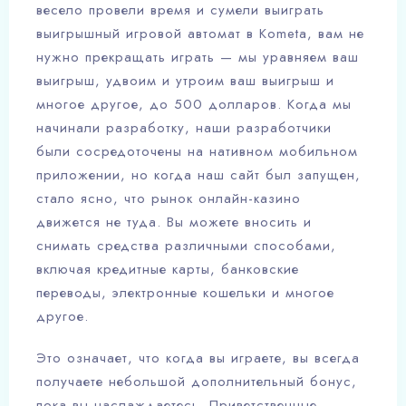
весело провели время и сумели выиграть
выигрышный игровой автомат в Kometa, вам не
нужно прекращать играть — мы уравняем ваш
выигрыш, удвоим и утроим ваш выигрыш и
многое другое, до 500 долларов. Когда мы
начинали разработку, наши разработчики
были сосредоточены на нативном мобильном
приложении, но когда наш сайт был запущен,
стало ясно, что рынок онлайн-казино
движется не туда. Вы можете вносить и
снимать средства различными способами,
включая кредитные карты, банковские
переводы, электронные кошельки и многое
другое.
Это означает, что когда вы играете, вы всегда
получаете небольшой дополнительный бонус,
пока вы наслаждаетесь. Приветственные