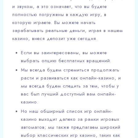
и звуком, а это означает, что вы будете
полностью погружены в каждую игру, в
которую играете. Вы можете начать
зарабатывать реальные деньги, играя в нашем
казино, внеся депозит уже сегодня.
Если вы заинтересованы, вы можете
выбрать опцию бесплатных вращений.
Мы всегда будем стремиться продолжать
расти и развиваться как онлайн-казино, и
мы всегда будем следить за тем, чтобы у
вас был лучший доступный вам онлайн-
казино.
Но наш обширный список игр онлайн-
казино выходит далеко за рамки игровых
автоматов; мы также предлагаем широкий
выбор классических игр казино, таких как