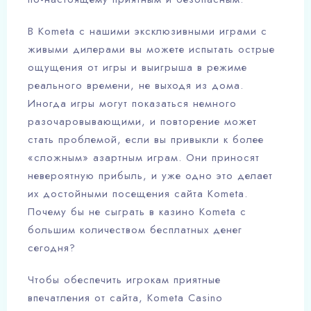
В Kometa с нашими эксклюзивными играми с
живыми дилерами вы можете испытать острые
ощущения от игры и выигрыша в режиме
реального времени, не выходя из дома.
Иногда игры могут показаться немного
разочаровывающими, и повторение может
стать проблемой, если вы привыкли к более
«сложным» азартным играм. Они приносят
невероятную прибыль, и уже одно это делает
их достойными посещения сайта Kometa.
Почему бы не сыграть в казино Kometa с
большим количеством бесплатных денег
сегодня?
Чтобы обеспечить игрокам приятные
впечатления от сайта, Kometa Casino