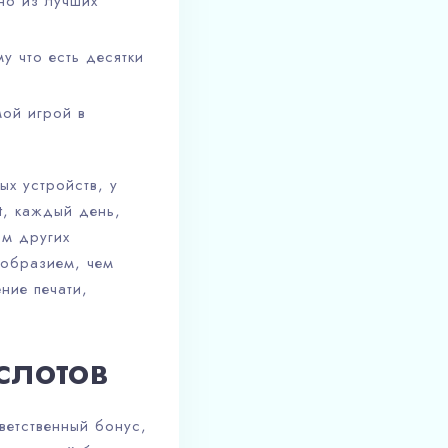
но из лучших
у что есть десятки
.
мой игрой в
ых устройств, у
t, каждый день,
ом других
ообразием, чем
ние печати,
слотов
ветственный бонус,