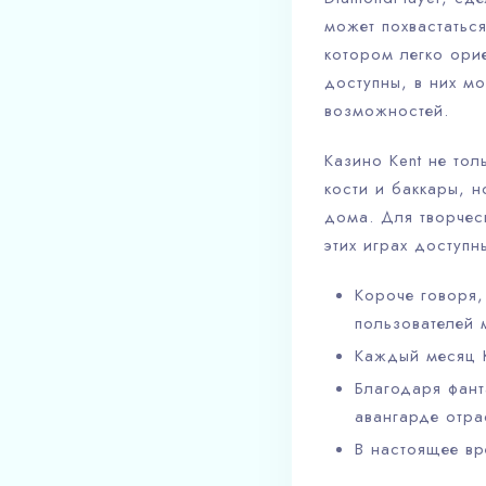
может похвастатьс
котором легко ори
доступны, в них мо
возможностей.
Казино Kent не тол
кости и баккары, н
дома. Для творческ
этих играх доступн
Короче говоря,
пользователей 
Каждый месяц K
Благодаря фант
авангарде отра
В настоящее вр