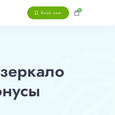
0
Book now
 зеркало
онусы