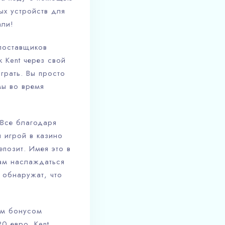
ых устройств для
али!
поставщиков
 Kent через свой
грать. Вы просто
мы во время
 Все благодаря
я игрой в казино
позит. Имея это в
кам наслаждаться
 обнаружат, что
ым бонусом
0 евро. Kent