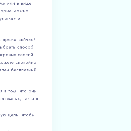
ми или в виде
оторые можно
улетка» и
, прямо сейчас!
выбрать способ
игровых сессий.
можете спокойно
влен бесплатный
я в том, что они
наземных, так и в
ую цель, чтобы