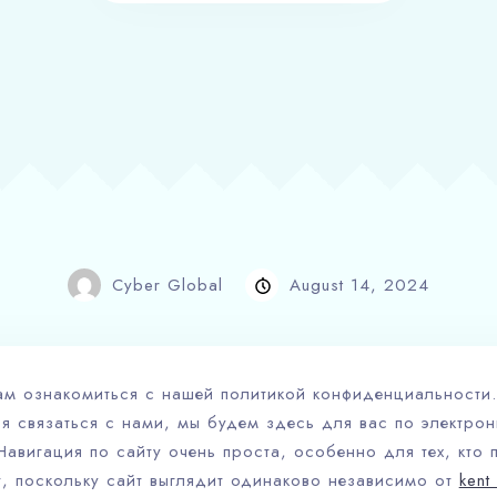
Cyber Global
August 14, 2024
м ознакомиться с нашей политикой конфиденциальности.
я связаться с нами, мы будем здесь для вас по электрон
 Навигация по сайту очень проста, особенно для тех, кто 
, поскольку сайт выглядит одинаково независимо от
kent