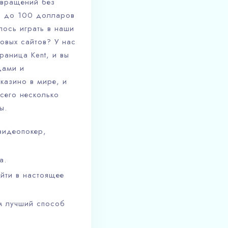
 вращений без
ус до 100 долларов
лось играть в наши
овых сайтов? У нас
раница Kent, и вы
дами и
казино в мире, и
всего несколько
ы.
видеопокер,
a.
айти в настоящее
м лучший способ