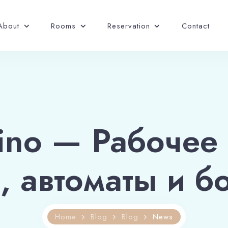
About
Rooms
Reservation
Contact
sino — Рабочее
а, автоматы и б
Home
Blog
Blog
News