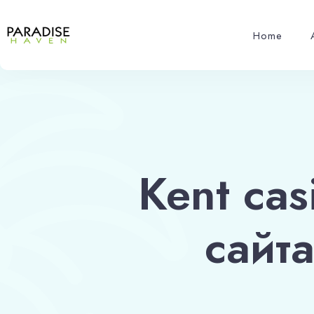
Home
Kent ca
сайт