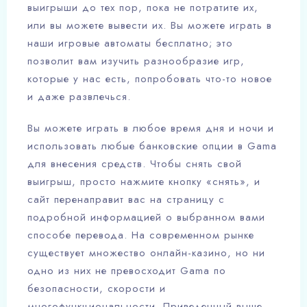
выигрыши до тех пор, пока не потратите их,
или вы можете вывести их. Вы можете играть в
наши игровые автоматы бесплатно; это
позволит вам изучить разнообразие игр,
которые у нас есть, попробовать что-то новое
и даже развлечься.
Вы можете играть в любое время дня и ночи и
использовать любые банковские опции в Gama
для внесения средств. Чтобы снять свой
выигрыш, просто нажмите кнопку «снять», и
сайт перенаправит вас на страницу с
подробной информацией о выбранном вами
способе перевода. На современном рынке
существует множество онлайн-казино, но ни
одно из них не превосходит Gama по
безопасности, скорости и
многофункциональности. Приведенный выше