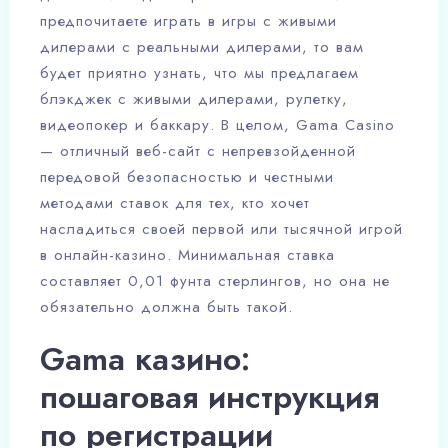
предпочитаете играть в игры с живыми
дилерами с реальными дилерами, то вам
будет приятно узнать, что мы предлагаем
блэкджек с живыми дилерами, рулетку,
видеопокер и баккару. В целом, Gama Casino
— отличный веб-сайт с непревзойденной
передовой безопасностью и честными
методами ставок для тех, кто хочет
насладиться своей первой или тысячной игрой
в онлайн-казино. Минимальная ставка
составляет 0,01 фунта стерлингов, но она не
обязательно должна быть такой.
Gama казино:
пошаговая инструкция
по регистрации