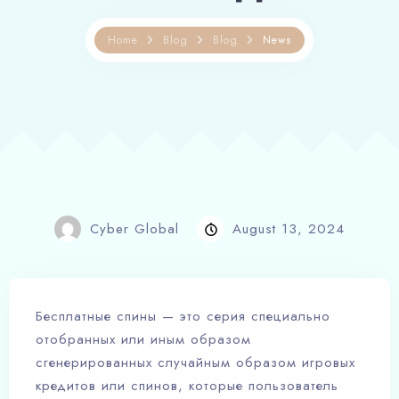
Home
Blog
Blog
News
Cyber Global
August 13, 2024
Бесплатные спины — это серия специально
отобранных или иным образом
сгенерированных случайным образом игровых
кредитов или спинов, которые пользователь