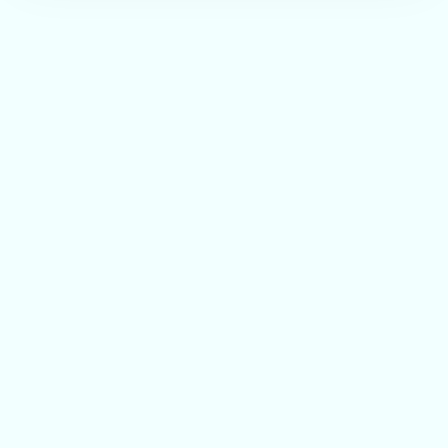
Write a comment