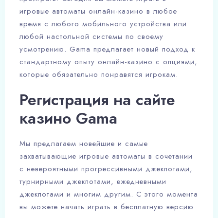
игровые автоматы онлайн-казино в любое
время с любого мобильного устройства или
любой настольной системы по своему
усмотрению. Gama предлагает новый подход к
стандартному опыту онлайн-казино с опциями,
которые обязательно понравятся игрокам.
Регистрация на сайте
казино Gama
Мы предлагаем новейшие и самые
захватывающие игровые автоматы в сочетании
с невероятными прогрессивными джекпотами,
турнирными джекпотами, ежедневными
джекпотами и многим другим. С этого момента
вы можете начать играть в бесплатную версию