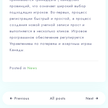
провинций, что означает широкий выбор
подходящих игроков. Во-первых, процесс
регистрации быстрый и простой, а процесс
создания новой учетной записи прост и
выполняется в несколько кликов. Игровое
программное обеспечение регулируется
Управлением по лотереям и азартным играм
Канады.
Posted in
News
Previous
All posts
Next