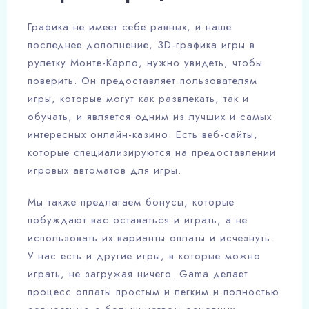
Графика не имеет себе равных, и наше
последнее дополнение, 3D-графика игры в
рулетку Монте-Карло, нужно увидеть, чтобы
поверить. Он предоставляет пользователям
игры, которые могут как развлекать, так и
обучать, и является одним из лучших и самых
интересных онлайн-казино. Есть веб-сайты,
которые специализируются на предоставлении
игровых автоматов для игры.
Мы также предлагаем бонусы, которые
побуждают вас оставаться и играть, а не
использовать их варианты оплаты и исчезнуть.
У нас есть и другие игры, в которые можно
играть, не загружая ничего. Gama делает
процесс оплаты простым и легким и полностью