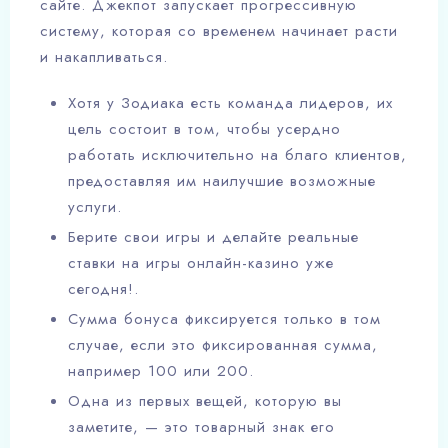
сайте. Джекпот запускает прогрессивную
систему, которая со временем начинает расти
и накапливаться.
Хотя у Зодиака есть команда лидеров, их
цель состоит в том, чтобы усердно
работать исключительно на благо клиентов,
предоставляя им наилучшие возможные
услуги.
Берите свои игры и делайте реальные
ставки на игры онлайн-казино уже
сегодня!.
Сумма бонуса фиксируется только в том
случае, если это фиксированная сумма,
например 100 или 200.
Одна из первых вещей, которую вы
заметите, — это товарный знак его