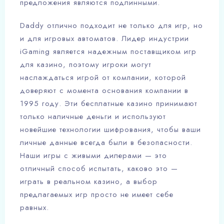
предложения являются подлинными.
Daddy отлично подходит не только для игр, но
и для игровых автоматов. Лидер индустрии
iGaming является надежным поставщиком игр
для казино, поэтому игроки могут
наслаждаться игрой от компании, которой
доверяют с момента основания компании в
1995 году. Эти бесплатные казино принимают
только наличные деньги и используют
новейшие технологии шифрования, чтобы ваши
личные данные всегда были в безопасности.
Наши игры с живыми дилерами — это
отличный способ испытать, каково это —
играть в реальном казино, а выбор
предлагаемых игр просто не имеет себе
равных.