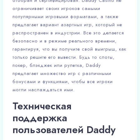
отобран и сертифицирован. Daddy Casino не
ограничивает своих игроков самыми
популярными игровыми форматами, а также
предлагает вариант азартных игр, который не
распространен в индустрии. Все это делается
безопасно и в режиме реального времени,
гарантируя, что вы получите свой выигрыш, как
только решите его вывести. Будь то слоты,
покер, блэкджек или рулетка, Daddy
предлагает множество игр с различными
бонусами и функциями, чтобы все игроки
могли наслаждаться ими.
Техническая
поддержка
пользователей Daddy