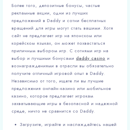
Более того, депозитные бонусы, частые
рекламные акции, одни из лучших
предложений в Daddy и сотни бесплатных
вращений для игры могут стать вашими. Хотя
сайт не предлагает игр на японском или
корейском языках, он может похвастаться
приличным выбором игр. С сотнями игр на
выбор и лучшими бонусами
daddy casino
и
вознаграждениями в отрасли вы обязательно
получите отличный игровой опыт в Daddy.
Независимо от того, ищете ли вы лучшие
предложения онлайн-казино или мобильное
казино, которое предлагает игрокам
захватывающие игры в безопасной и надежной
среде, ничто не сравнится со Daddy.
Загрузите, играйте и наслаждайтесь нашей