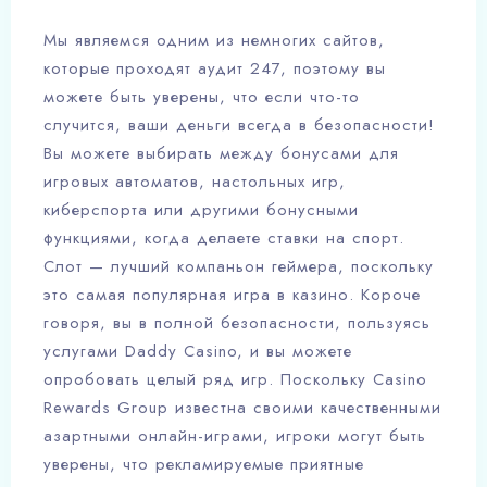
Check-out
Мы являемся одним из немногих сайтов,
100
которые проходят аудит 247, поэтому вы
можете быть уверены, что если что-то
Adults
Children
случится, ваши деньги всегда в безопасности!
Вы можете выбирать между бонусами для
1
0
игровых автоматов, настольных игр,
киберспорта или другими бонусными
Search
функциями, когда делаете ставки на спорт.
Слот — лучший компаньон геймера, поскольку
это самая популярная игра в казино. Короче
говоря, вы в полной безопасности, пользуясь
услугами Daddy Casino, и вы можете
опробовать целый ряд игр. Поскольку Casino
Rewards Group известна своими качественными
азартными онлайн-играми, игроки могут быть
уверены, что рекламируемые приятные