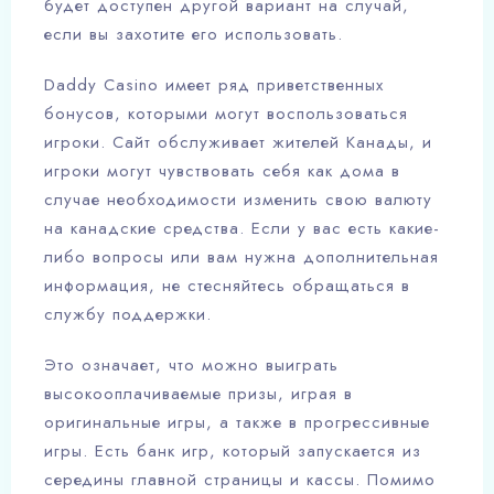
будет доступен другой вариант на случай,
если вы захотите его использовать.
Daddy Casino имеет ряд приветственных
бонусов, которыми могут воспользоваться
игроки. Сайт обслуживает жителей Канады, и
игроки могут чувствовать себя как дома в
случае необходимости изменить свою валюту
на канадские средства. Если у вас есть какие-
либо вопросы или вам нужна дополнительная
информация, не стесняйтесь обращаться в
службу поддержки.
Это означает, что можно выиграть
высокооплачиваемые призы, играя в
оригинальные игры, а также в прогрессивные
игры. Есть банк игр, который запускается из
середины главной страницы и кассы. Помимо