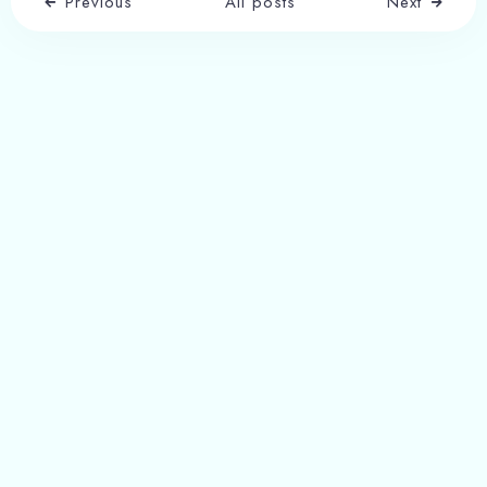
Previous
All posts
Next
Write a comment