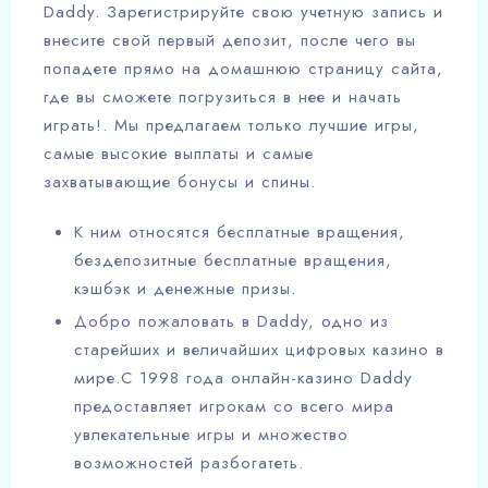
Daddy. Зарегистрируйте свою учетную запись и
внесите свой первый депозит, после чего вы
попадете прямо на домашнюю страницу сайта,
где вы сможете погрузиться в нее и начать
играть!. Мы предлагаем только лучшие игры,
самые высокие выплаты и самые
захватывающие бонусы и спины.
К ним относятся бесплатные вращения,
бездепозитные бесплатные вращения,
кэшбэк и денежные призы.
Добро пожаловать в Daddy, одно из
старейших и величайших цифровых казино в
мире.С 1998 года онлайн-казино Daddy
предоставляет игрокам со всего мира
увлекательные игры и множество
возможностей разбогатеть.