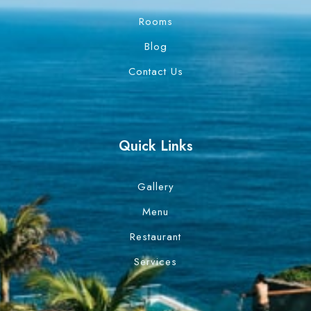
Rooms
Blog
Contact Us
Quick Links
Gallery
Menu
Restaurant
Services