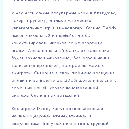
У нас есть самые популярные игры в блэкджек,
покер и рулетку, а также множество
увлекательных игр в видеопокер. Казино Daddy
имеет уникальный интерфейс, чтобы
консультировать игроков по их азартным
играм. Дополнительный бонус за вращение
будет зачислен мгновенно, без ограничения
количества вращений, которое вы можете
выиграть! Сыграйте в свои любимые вращения
онлайн и выиграйте до 200% дополнительно с
помощью нашей усовершенствованной
системы бесплатных вращений.
Все игроки Daddy могут воспользоваться
нашими щедрыми еженедельными и
ежедневными бонусами и выиграть крупный