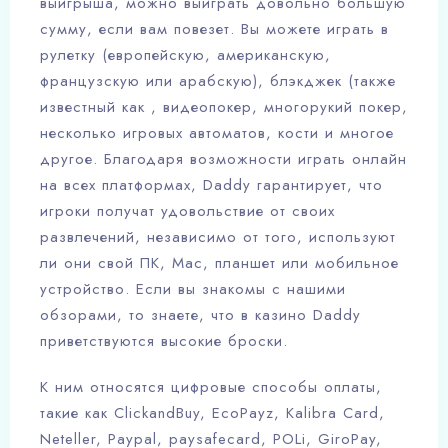
выигрыша, можно выиграть довольно большую
сумму, если вам повезет. Вы можете играть в
рулетку (европейскую, американскую,
французскую или арабскую), блэкджек (также
известный как , видеопокер, многорукий покер,
несколько игровых автоматов, кости и многое
другое. Благодаря возможности играть онлайн
на всех платформах, Daddy гарантирует, что
игроки получат удовольствие от своих
развлечений, независимо от того, используют
ли они свой ПК, Mac, планшет или мобильное
устройство. Если вы знакомы с нашими
обзорами, то знаете, что в казино Daddy
приветствуются высокие броски.
К ним относятся цифровые способы оплаты,
такие как ClickandBuy, EcoPayz, Kalibra Card,
Neteller, Paypal, paysafecard, POLi, GiroPay,