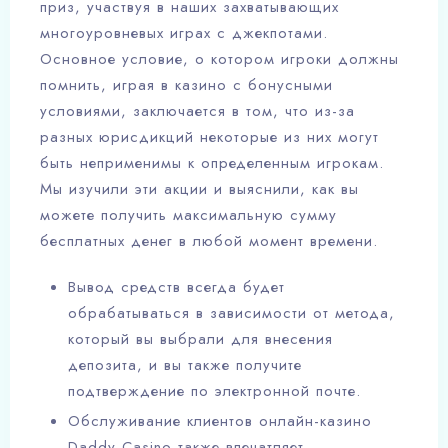
приз, участвуя в наших захватывающих
многоуровневых играх с джекпотами.
Основное условие, о котором игроки должны
помнить, играя в казино с бонусными
условиями, заключается в том, что из-за
разных юрисдикций некоторые из них могут
быть неприменимы к определенным игрокам.
Мы изучили эти акции и выяснили, как вы
можете получить максимальную сумму
бесплатных денег в любой момент времени.
Вывод средств всегда будет
обрабатываться в зависимости от метода,
который вы выбрали для внесения
депозита, и вы также получите
подтверждение по электронной почте.
Обслуживание клиентов онлайн-казино
Daddy Casino также впечатляет.