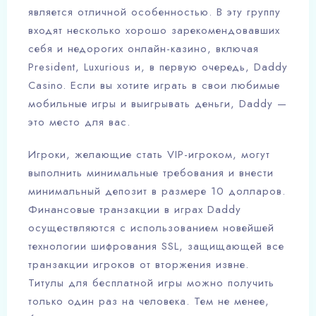
является отличной особенностью. В эту группу
входят несколько хорошо зарекомендовавших
себя и недорогих онлайн-казино, включая
President, Luxurious и, в первую очередь, Daddy
Casino. Если вы хотите играть в свои любимые
мобильные игры и выигрывать деньги, Daddy —
это место для вас.
Игроки, желающие стать VIP-игроком, могут
выполнить минимальные требования и внести
минимальный депозит в размере 10 долларов.
Финансовые транзакции в играх Daddy
осуществляются с использованием новейшей
технологии шифрования SSL, защищающей все
транзакции игроков от вторжения извне.
Титулы для бесплатной игры можно получить
только один раз на человека. Тем не менее,