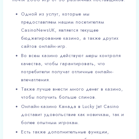
Одной из услуг, которые мы
предоставляем нашим посетителям
CasinoNewsUK, является текущее
бюджетирование казино, а также других
сайтов онлайн-игр.
Во всем казино действуют меры контроля
качества, чтобы гарантировать, что
потребители получат отличные онлайн-
впечатления.
Также лучше внести много денег в казино,
чтобы получить больше спинов.
Онлайн-казино Канада в Lucky Jet Casino
доставит удовольствие как новичкам, так и
более опытным игрокам.
Есть также дополнительные функции,