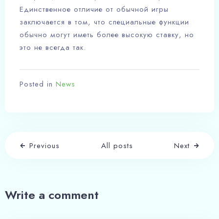
Единственное отличие от обычной игры
заключается в том, что специальные функции
обычно могут иметь более высокую ставку, но
это не всегда так.
Posted in
News
Previous
All posts
Next
Write a comment