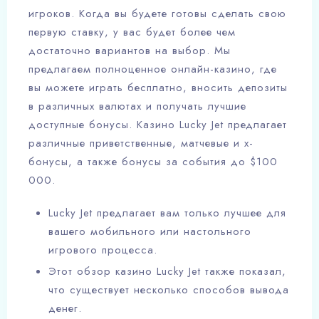
игроков. Когда вы будете готовы сделать свою
первую ставку, у вас будет более чем
достаточно вариантов на выбор. Мы
предлагаем полноценное онлайн-казино, где
вы можете играть бесплатно, вносить депозиты
в различных валютах и получать лучшие
доступные бонусы. Казино Lucky Jet предлагает
различные приветственные, матчевые и х-
бонусы, а также бонусы за события до $100
000.
Lucky Jet предлагает вам только лучшее для
вашего мобильного или настольного
игрового процесса.
Этот обзор казино Lucky Jet также показал,
что существует несколько способов вывода
денег.