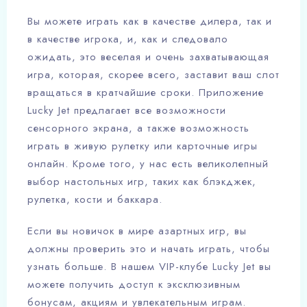
Вы можете играть как в качестве дилера, так и
в качестве игрока, и, как и следовало
ожидать, это веселая и очень захватывающая
игра, которая, скорее всего, заставит ваш слот
вращаться в кратчайшие сроки. Приложение
Lucky Jet предлагает все возможности
сенсорного экрана, а также возможность
играть в живую рулетку или карточные игры
онлайн. Кроме того, у нас есть великолепный
выбор настольных игр, таких как блэкджек,
рулетка, кости и баккара.
Если вы новичок в мире азартных игр, вы
должны проверить это и начать играть, чтобы
узнать больше. В нашем VIP-клубе Lucky Jet вы
можете получить доступ к эксклюзивным
бонусам, акциям и увлекательным играм.