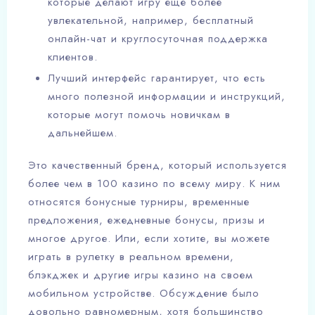
которые делают игру еще более
увлекательной, например, бесплатный
онлайн-чат и круглосуточная поддержка
клиентов.
Лучший интерфейс гарантирует, что есть
много полезной информации и инструкций,
которые могут помочь новичкам в
дальнейшем.
Это качественный бренд, который используется
более чем в 100 казино по всему миру. К ним
относятся бонусные турниры, временные
предложения, ежедневные бонусы, призы и
многое другое. Или, если хотите, вы можете
играть в рулетку в реальном времени,
блэкджек и другие игры казино на своем
мобильном устройстве. Обсуждение было
довольно равномерным, хотя большинство