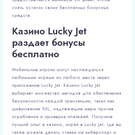
снять остаток своих бесплатных бонусных
средств.
Казино Lucky Jet
раздает бонусы
бесплатно
Мобильные игроки могут наслаждаться
любимыми играми из любого места через
приложение Lucky Jet. Казино Lucky Jet
выбирает множество методов для обеспечения
безопасности каждой транзакции, таких как
шифрование SSL, надлежащие меры против
ограбления и проверка платежей. Получите
лучший опыт в казино, играя в Lucky Jet, где вы
также можете делать ставки на киберспорт и