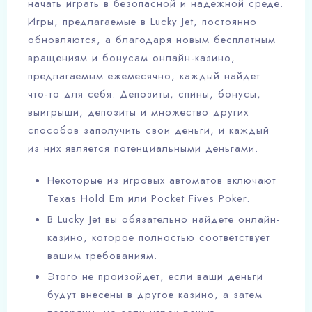
начать играть в безопасной и надежной среде.
Игры, предлагаемые в Lucky Jet, постоянно
обновляются, а благодаря новым бесплатным
вращениям и бонусам онлайн-казино,
предлагаемым ежемесячно, каждый найдет
что-то для себя. Депозиты, спины, бонусы,
выигрыши, депозиты и множество других
способов заполучить свои деньги, и каждый
из них является потенциальными деньгами.
Некоторые из игровых автоматов включают
Texas Hold Em или Pocket Fives Poker.
В Lucky Jet вы обязательно найдете онлайн-
казино, которое полностью соответствует
вашим требованиям.
Этого не произойдет, если ваши деньги
будут внесены в другое казино, а затем