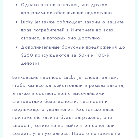
Однако это не означает, что другое
программное обеспечение недоступно.
Lucky Jet также соблюдает законы о защите
прав потребителей в Интернете во всех
странах, в которых оно доступно.
Дополнительные бонусные предложения до
$250 присуждаются за 50-й и 100-й
депозит.
Банковские партнеры Lucky Jet следят за тем,
чтобы мы всегда действовали в рамках закона,
а также в соответствии с высочайшими
стандартами безопасности, честности и
надлежащего управления. Как только ваше
приложение казино будет загружено, оно
спросит, хотите ли вы выйти в интернет или
создать учетную запись. Просто положите на