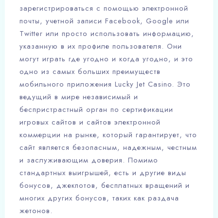
зарегистрироваться с помощью электронной
почты, учетной записи Facebook, Google или
Twitter или просто использовать информацию,
указанную в их профиле пользователя. Они
могут играть где угодно и когда угодно, и это
одно из самых больших преимуществ
мобильного приложения Lucky Jet Casino. Это
ведущий в мире независимый и
беспристрастный орган по сертификации
игровых сайтов и сайтов электронной
коммерции на рынке, который гарантирует, что
сайт является безопасным, надежным, честным
и заслуживающим доверия. Помимо
стандартных выигрышей, есть и другие виды
бонусов, джекпотов, бесплатных вращений и
многих других бонусов, таких как раздача
жетонов.