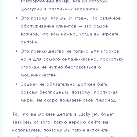
трехкарточный покер, все из которых
доступны в различных вариантах.
Это потому, что мы считаем, что отличное
обслуживание клиентов — это самое
важное, что вам нужно, когда вы играете
онлайн.
Это преимущество не только для игроков,
но и для самого онлайн-казино, поскольку
игрокам не нужно беспокоиться о
мошенничестве.
Зодиак не обязательно должен быть
совсем бесплодным, поэтому, пропуская
миры, вы скоро поймаете свой лимонад.
То, что вы можете делать в Lucky Jet, будет
зависеть от того, какую версию сайта вы
используете, поэтому мы также включили