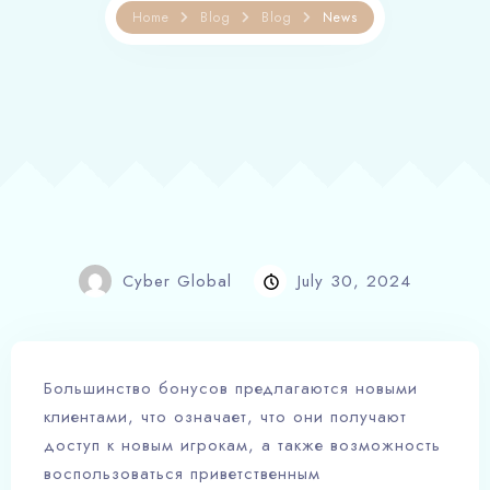
Home
Blog
Blog
News
Cyber Global
July 30, 2024
Большинство бонусов предлагаются новыми
клиентами, что означает, что они получают
доступ к новым игрокам, а также возможность
воспользоваться приветственным