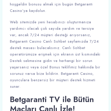
hoşgeldin bonusu almak için bugün Betgaranti
Casino’ya kaydolun.
Web sitemizde yeni hesabınızı oluşturmanıza
yardımcı olacak çok sayıda yardım ve tavsiye
var, ancak 7/24 müşteri desteği arıyorsanız,
Betgaranti Casino Canlı Sohbet sayfamızda 7/24
destek masası bulacaksınız. Canlı Sohbet
operatörümüze erişmek için ekranın üst kısmındaki
Destek sekmesine gidin ve herhangi bir sorun
yaşarsanız veya özel Bonus teklifimiz hakkında bir
sorunuz varsa bize bildirin. Betgaranti Casino,
oyunculara benzersiz bir müşteri destek hizmeti
sunar.
Betgaranti TV ile Bütün
Maçları Canlı İzle!