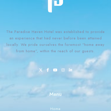
The Paradise Haven Hotel was established to provide
an experience that had never before been attained
locally. We pride ourselves the foremost “home away
from home”, within the reach of our guests.
1 Win bahis sitesi en iyi oranları ve fırsatları sunar.
Menu
Home