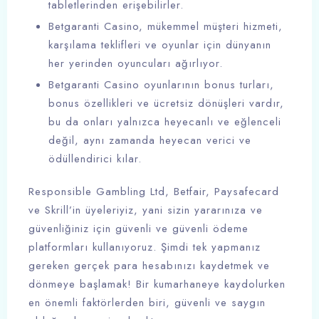
tabletlerinden erişebilirler.
Betgaranti Casino, mükemmel müşteri hizmeti,
karşılama teklifleri ve oyunlar için dünyanın
her yerinden oyuncuları ağırlıyor.
Betgaranti Casino oyunlarının bonus turları,
bonus özellikleri ve ücretsiz dönüşleri vardır,
bu da onları yalnızca heyecanlı ve eğlenceli
değil, aynı zamanda heyecan verici ve
ödüllendirici kılar.
Responsible Gambling Ltd, Betfair, Paysafecard
ve Skrill’in üyeleriyiz, yani sizin yararınıza ve
güvenliğiniz için güvenli ve güvenli ödeme
platformları kullanıyoruz. Şimdi tek yapmanız
gereken gerçek para hesabınızı kaydetmek ve
dönmeye başlamak! Bir kumarhaneye kaydolurken
en önemli faktörlerden biri, güvenli ve saygın