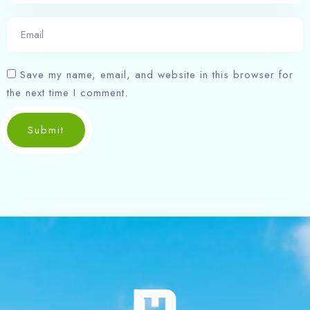
Save my name, email, and website in this browser for
the next time I comment.
Submit