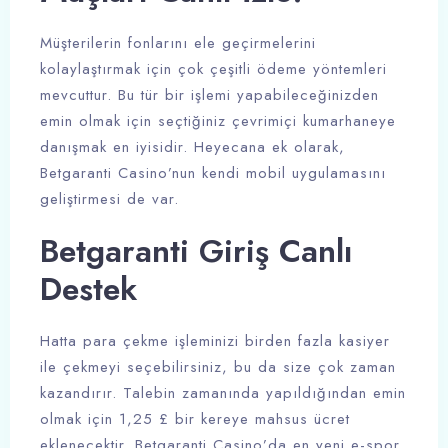
Müşterilerin fonlarını ele geçirmelerini
kolaylaştırmak için çok çeşitli ödeme yöntemleri
mevcuttur. Bu tür bir işlemi yapabileceğinizden
emin olmak için seçtiğiniz çevrimiçi kumarhaneye
danışmak en iyisidir. Heyecana ek olarak,
Betgaranti Casino’nun kendi mobil uygulamasını
geliştirmesi de var.
Betgaranti Giriş Canlı
Destek
Hatta para çekme işleminizi birden fazla kasiyer
ile çekmeyi seçebilirsiniz, bu da size çok zaman
kazandırır. Talebin zamanında yapıldığından emin
olmak için 1,25 £ bir kereye mahsus ücret
eklenecektir. Betgaranti Casino’da en yeni e-spor