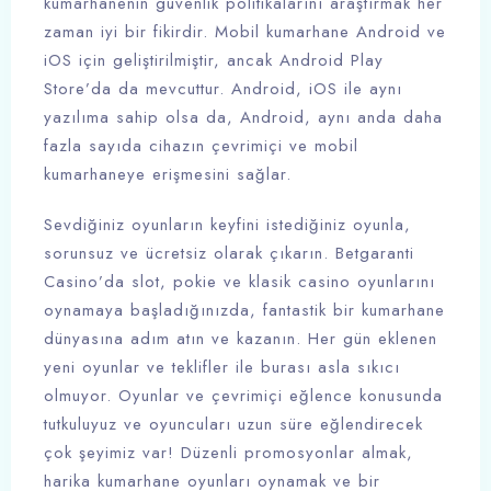
kumarhanenin güvenlik politikalarını araştırmak her
zaman iyi bir fikirdir. Mobil kumarhane Android ve
iOS için geliştirilmiştir, ancak Android Play
Store’da da mevcuttur. Android, iOS ile aynı
yazılıma sahip olsa da, Android, aynı anda daha
fazla sayıda cihazın çevrimiçi ve mobil
kumarhaneye erişmesini sağlar.
Sevdiğiniz oyunların keyfini istediğiniz oyunla,
sorunsuz ve ücretsiz olarak çıkarın. Betgaranti
Casino’da slot, pokie ve klasik casino oyunlarını
oynamaya başladığınızda, fantastik bir kumarhane
dünyasına adım atın ve kazanın. Her gün eklenen
yeni oyunlar ve teklifler ile burası asla sıkıcı
olmuyor. Oyunlar ve çevrimiçi eğlence konusunda
tutkuluyuz ve oyuncuları uzun süre eğlendirecek
çok şeyimiz var! Düzenli promosyonlar almak,
harika kumarhane oyunları oynamak ve bir