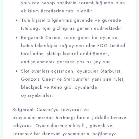
yalnızca hesap sahibinin sorumluluğunda olan
ek işlem ücretlerine tabi olabilir.
Tüm kişisel bilgilerimiz güvende ve güvende
tutulduğu için gizliliğiniz garanti edilmektedir.
Betgaranti Casino, önde gelen bir oyun ve
bahis teknolojisi sağlayıcısı olan FQG Limited
tarafından işletilip kontrol edildiğinden,
endişelenmeniz gereken çok az şey var.
Slot oyunları açısından, oyuncular Starburst,
Gonzo’s Quest ve Starburst’un yanı sıra rulet,
blackjack ve Keno gibi oyunlarda
oynayabilirler.
Betgaranti Casino’yu seviyoruz ve
okuyucularımızdan herhangi birine şiddetle tavsiye
ediyoruz. Oyuncularımızın keyifli, güvenli ve
sorunsuz bir deneyim yaşamalarını sağlamaya