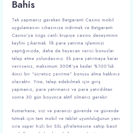
Bahis
Tek yapmanız gereken Betgaranti Casino mobil
uygulamasını cihazınıza indirmek ve Betgaranti
Casino’ya özgü canlı krupiye casino deneyiminin
keyfini çıkarmak. İlk para yatırma işleminizi
yaptığınızda, daha da heyecan verici bonuslar
talep etme yolundasınız. Ek para yatırmaya karar
verirseniz, maksimum 300€’ya kadar %100’lük
ikinci bir “ücretsiz çevirme” bonusu alma hakkınız
olacaktır. Yine, talep edebilmek için giriş
yapmanız, para yatırmanız ve para yatırdıktan
sonra 30 gün boyunca aktif olmanız gerekir.
Kumarhane, sizi ve paranızı güvende ve güvende
tutmak için tam mobil ve tablet uyumluluğunun yanı
sıra süper hızlı bir SSL şifrelemesine sahip basit