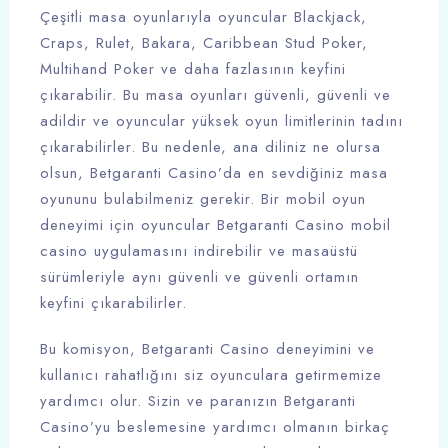
Çeşitli masa oyunlarıyla oyuncular Blackjack,
Craps, Rulet, Bakara, Caribbean Stud Poker,
Multihand Poker ve daha fazlasının keyfini
çıkarabilir. Bu masa oyunları güvenli, güvenli ve
adildir ve oyuncular yüksek oyun limitlerinin tadını
çıkarabilirler. Bu nedenle, ana diliniz ne olursa
olsun, Betgaranti Casino’da en sevdiğiniz masa
oyununu bulabilmeniz gerekir. Bir mobil oyun
deneyimi için oyuncular Betgaranti Casino mobil
casino uygulamasını indirebilir ve masaüstü
sürümleriyle aynı güvenli ve güvenli ortamın
keyfini çıkarabilirler.
Bu komisyon, Betgaranti Casino deneyimini ve
kullanıcı rahatlığını siz oyunculara getirmemize
yardımcı olur. Sizin ve paranızın Betgaranti
Casino’yu beslemesine yardımcı olmanın birkaç