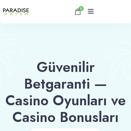
0
Home
About
Güvenilir
Rooms
Betgaranti —
Reservation
Casino Oyunları ve
Contact
Casino Bonusları
Book now