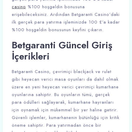
casino
%100 hoşgeldin bonusuna
erişebileceksiniz. Ardından Betgaranti Casino’daki
ilk gerçek para yatırma işleminizde 100 £’a kadar
%100 hoşgeldin bonusunun keyfini çıkarın.
Betgaranti Güncel Giriş
İçerikleri
Betgaranti Casino, çevrimiçi blackjack ve rulet
gibi heyecan verici masa oyunları da dahil olmak
üzere en yeni heyecan verici çevrimiçi kumarhane
oyunlarına sahiptir. Bu oyunların tümü, gerçek
para ödülleri sağlayarak, kumarhane hayranları
için oynamak için mükemmel bir yer haline getirir.
Güvenli işlemler, kumarhanenin bütünlüğü için kritik
öneme sahiptir. Para yatırmadan önce bir