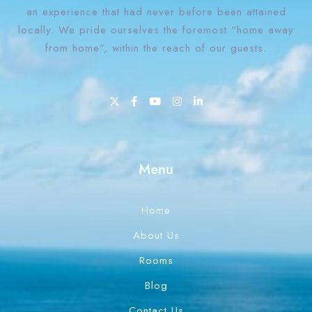
an experience that had never before been attained
locally. We pride ourselves the foremost “home away
from home”, within the reach of our guests.
1 Win bahis sitesi en iyi oranları ve fırsatları sunar.
Menu
Home
About Us
Rooms
Blog
Contact Us