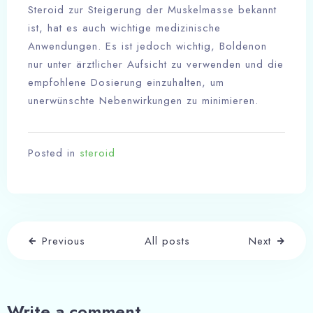
Steroid zur Steigerung der Muskelmasse bekannt
ist, hat es auch wichtige medizinische
Anwendungen. Es ist jedoch wichtig, Boldenon
Check-in
nur unter ärztlicher Aufsicht zu verwenden und die
empfohlene Dosierung einzuhalten, um
unerwünschte Nebenwirkungen zu minimieren.
Check-out
100
Posted in
steroid
Adults
Children
1
0
Search
Previous
All posts
Next
Write a comment