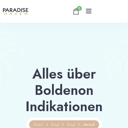
0
Home
About
Alles über
Rooms
Boldenon
Reservation
Contact
Indikationen
Book now
Home
Blog
Blog
steroid