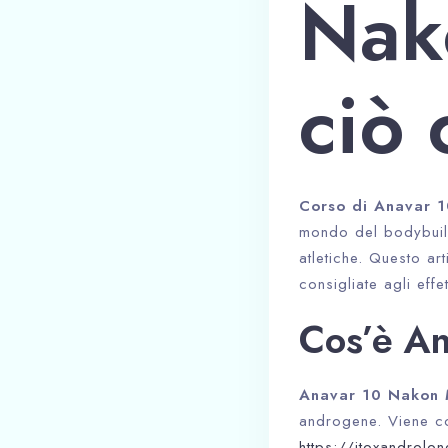
Nako
ciò 
Corso di Anavar 
mondo del bodybuild
atletiche. Questo art
consigliate agli effet
Cos’è A
Anavar 10 Nakon 
androgene. Viene co
https://itoxandrolo