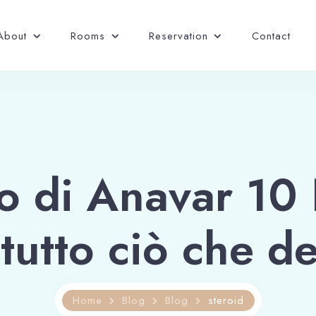
About
Rooms
Reservation
Contact
so di Anavar 1
tutto ciò che d
Home
Blog
Blog
steroid