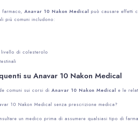
ro farmaco,
Anavar 10 Nakon Medical
può causare effetti co
rali più comuni includono:
livello di colesterolo
Check-in
estinali
uenti su Anavar 10 Nakon Medical
Check-out
e comuni sui corsi di
Anavar 10 Nakon Medical
e le relat
100
var 10 Nakon Medical senza prescrizione medica?
Adults
Children
nsultare un medico prima di assumere qualsiasi tipo di farm
1
0
Search