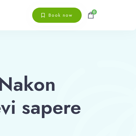
0
Book now
0 Nakon
evi sapere