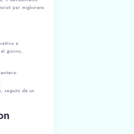
turisti per migliorare
iettivo e
 al giorno,
anitario.
.
e, seguito da un
on