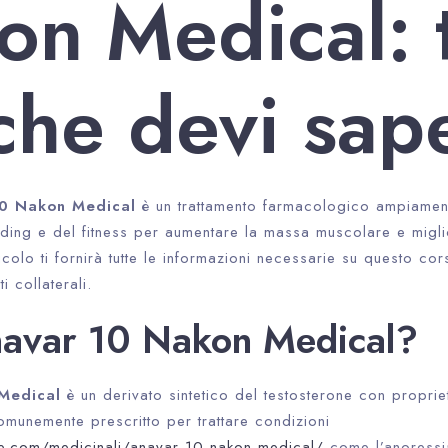
n Medical: t
che devi sap
10 Nakon Medical
è un trattamento farmacologico ampiamente
ing e del fitness per aumentare la massa muscolare e miglio
icolo ti fornirà tutte le informazioni necessarie su questo cor
ti collaterali.
navar 10 Nakon Medical?
Medical
è un derivato sintetico del testosterone con propri
munemente prescritto per trattare condizioni
ne.com/medicinali/anavar-10-nakon-medical/
come l’anoressi