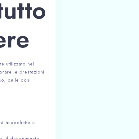
utto
ere
 utilizzato nel
rare le prestazioni
so, dalle dosi
età anaboliche e
a, il decadimento