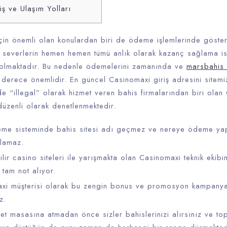
ş ve Ulaşım Yolları
çin önemli olan konulardan biri de ödeme işlemlerinde gösteri
s severlerin hemen hemen tümü anlık olarak kazanç sağlama is
e olmaktadır. Bu nedenle ödemelerini zamanında ve
marsbahis 
n derece önemlidir. En güncel Casinomaxi giriş adresini site
e “illegal” olarak hizmet veren bahis firmalarından biri ola
üzenli olarak denetlenmektedir.
eme sisteminde bahis sitesi adı geçmez ve nereye ödeme yap
ılamaz.
ilir casino siteleri ile yarışmakta olan Casinomaxi teknik ekib
tam not alıyor.
i müşterisi olarak bu zengin bonus ve promosyon kampanya
z.
let masasına atmadan önce sizler bahislerinizi alırsınız ve to