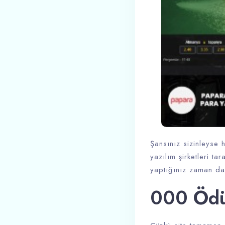
Şansınız sizinleyse
yazılım şirketleri ta
yaptığınız zaman da 
000 Ödül