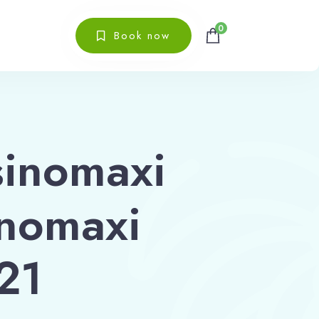
0
Book now
sinomaxi
inomaxi
21