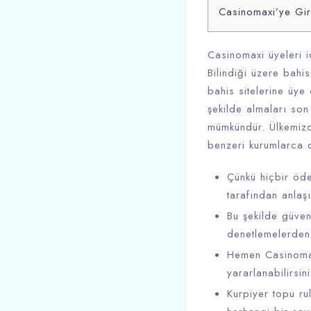
Casinomaxi’ye Giri
Casinomaxi üyeleri i
Bilindiği üzere bahi
bahis sitelerine üy
şekilde almaları so
mümkündür. Ülkemizd
benzeri kurumlarca d
Çünkü hiçbir öd
tarafından anlaş
Bu şekilde güven
denetlemelerden 
Hemen Casinomax
yararlanabilirsini
Kurpiyer topu ru