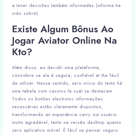
a tener decisões também informadas (informa ha
sido sobre).
Existe Algum Bônus Ao
Jogar Aviator Online Na
Kto?
Além disso, ao decidir uma plataforma,
considere se ela é segura, confiável at the fácil
de utilizar. Nesse sentido, zero início do texto há
uma tabela com casinos la cual se destacam.
Todos os botões electronic informações
necessárias estão claramente dispostos,
transformando an experiência carry out usuário
muito agradável, tanto na versão desktop quanto
zero aplicativo móvel. É fácil se pensar seguro