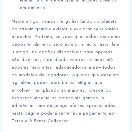
tenham a chance de ganhar illustres prêmios
em dinheiro.
Neste artigo, vamos mergulhar fundo no planeta
do stream gamble aviator e explorar seus vários
aspectos. Portanto, se você quer saber asi como
depositar dinheiro zero aviator e muito mais, leia
u artigo. As opções disponíveis para apostas
são diversas, indo desde valores mínimos até
apostas mais altas, adequando-se a new todos
os modelos de jogadores. Aqueles que desejam
irgi além, podem percibir estratégias que
envolvem multiplicadores maiores, crescendo
exponencialmente os potenciais ganhos. A
adesão an uma dasjenige ofertas apresentadas
nesta página poderá rentar num pagamento ao
Terra e à Better Collective.