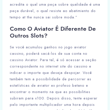
acredita o qual uma peça sobre qualidade é uma
peça durável, o qual resiste ao abatimiento do
tempo at the nunca sai sobre moda.”
Como O Aviator É Diferente De
Outros Slots?
Se você acumulou ganhos no jogo aviator
cassino, poderá sacá-los de sua conta no
cassino Aviator. Para tal, é só acessar a seção
correspondente no internet site do cassino e
indicar o importe que deseja despojar. Você
também tem a possibilidade de percorrer as
estatísticas de aviator ex profeso betano e
encontrar o momento na que as possibilities
subiram para x100. Depois disso, tente esperar
pelo importante multiplicador uma hora depois