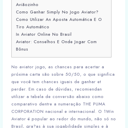
Aviãozinho
Como Ganhar Simply No Jogo Aviator?
Como Utilizar An Aposta Automática E O
Tiro Automático
In Aviator Online No Brasil
Aviator: Conselhos E Onde Jogar Com
Bônus
No aviator jogo, as chances para acertar a
próxima carta são sobre 50/50, o que significa
que você tem chances iguais de ganhar et
perder. Em caso de dúvidas, recomiendan
utilizar a tabela de conversão abaixo como
comparativo dentre a numeração THE PUMA
CORPORATION nacional e internacional. O 1Win
Aviator é popular ao redor do mundo, não só no
Brasil, gra?as à sua jogabilidade simples e à