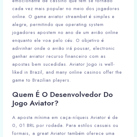
emocionante de cassino que tem se tornado
cada vez mais popular no meio dos jogadores
online. O game aviator streambet é simples e
alegre, permitindo que operating system
jogadores apostem no ano de um avião online
enquanto ele voa pelo céu. O objetivo é
adivinhar onde o avião irá pousar, electronic
ganhar aviator recurso financeiro com as
apostas bem sucedidas. Aviator Jogo is well-
liked in Brazil, and many online casinos offer the
game to Brazilian players.
Quem É O Desenvolvedor Do
Jogo Aviator?
A aposta mínima em caça-níqueis Aviator é de
0, 01 BRL por rodada. Para estilos casuais ou
formais, a great Aviator também oferece uma