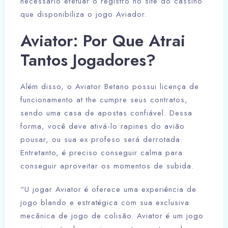
necessário efetuar o registro no site do cassino
que disponibiliza o jogo Aviador.
Aviator: Por Que Atrai
Tantos Jogadores?
Além disso, o Aviator Betano possui licença de
funcionamento at the cumpre seus contratos,
sendo uma casa de apostas confiável. Dessa
forma, você deve ativá-lo rapines do avião
pousar, ou sua ex profeso será derrotada.
Entretanto, é preciso conseguir calma para
conseguir aproveitar os momentos de subida.
“U jogar Aviator é oferece uma experiência de
jogo blando e estratégica com sua exclusiva
mecânica de jogo de colisão. Aviator é um jogo