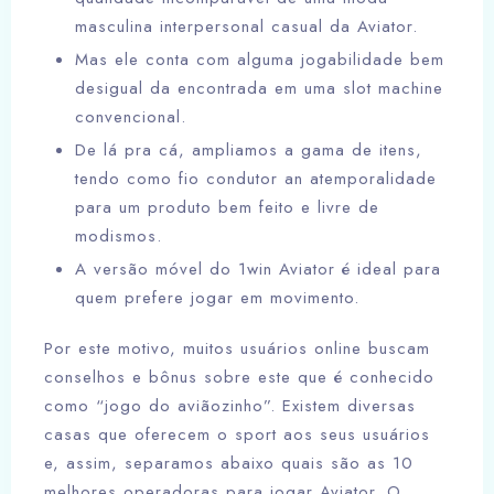
masculina interpersonal casual da Aviator.
Mas ele conta com alguma jogabilidade bem
desigual da encontrada em uma slot machine
convencional.
De lá pra cá, ampliamos a gama de itens,
tendo como fio condutor an atemporalidade
para um produto bem feito e livre de
modismos.
A versão móvel do 1win Aviator é ideal para
quem prefere jogar em movimento.
Por este motivo, muitos usuários online buscam
conselhos e bônus sobre este que é conhecido
como “jogo do aviãozinho”. Existem diversas
casas que oferecem o sport aos seus usuários
e, assim, separamos abaixo quais são as 10
melhores operadoras para jogar Aviator. O