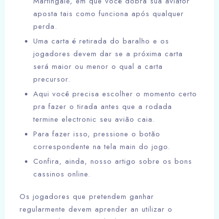
Martingale, em que você dobra sua aviator
aposta tais como funciona após qualquer
perda.
Uma carta é retirada do baralho e os
jogadores devem dar se a próxima carta
será maior ou menor o qual a carta
precursor.
Aqui você precisa escolher o momento certo
pra fazer o tirada antes que a rodada
termine electronic seu avião caia.
Para fazer isso, pressione o botão
correspondente na tela main do jogo.
Confira, ainda, nosso artigo sobre os bons
cassinos online.
Os jogadores que pretendem ganhar
regularmente devem aprender an utilizar o