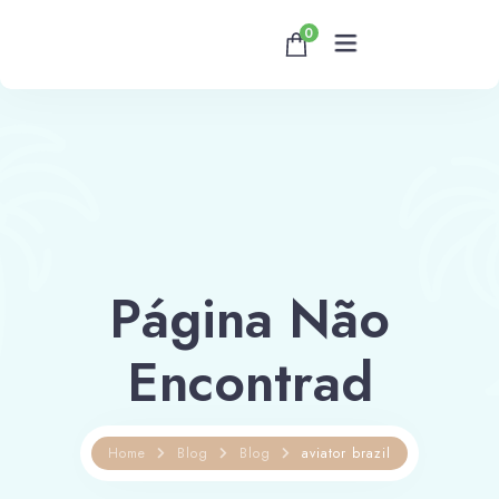
0
Home
About
Rooms
Página Não
Reservation
Encontrad
Contact
Home
Blog
Blog
aviator brazil
Book now