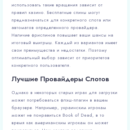
использовать такие вращения зависит от
правил казино. Бесплатные спины могут
предназначаться для конкретного слота или
автоматов определенного провайдера.
Наличие фриспинов повышает ваши шансы на
итоговый выигрыш. Каждый из вариантов имеет
свои преимущества и недостатки. Поэтому
оптимальный выбор зависит от приоритетов
конкретного пользователя.
Лучшие Провайдеры Слотов
Однако в некоторых старых играх для загрузки
может потребоваться флэш-плагин в вашем
браузере. Например, украинским игрокам
может не понравиться Book of Dead, в то
время как американским игрокам он может