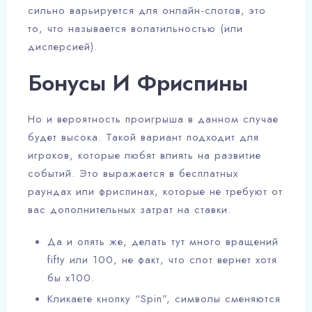
сильно варьируется для онлайн-слотов, это
то, что называется волатильностью (или
дисперсией).
Бонусы И Фриспины
Но и вероятность проигрыша в данном случае
будет высока. Такой вариант подходит для
игроков, которые любят влиять на развитие
событий. Это выражается в бесплатных
раундах или фриспинах, которые не требуют от
вас дополнительных затрат на ставки.
Да и опять же, делать тут много вращений
fifty или 100, не факт, что слот вернет хотя
бы х100.
Кликаете кнопку “Spin”, символы сменяются