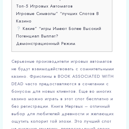
Топ-5 Игровых Автоматов
Игровые Символы” “лучших Слотов В
Казино
Какие” “игры Имеют Более Высокий
Потенциал Выплат?
Демонстрационный Режим
Серьезные производители игровых автоматов
не будут взаимодействовать с сомнительными
казино. Фриспины в BOOK ASSOCIATED WITH
DEAD часто предоставляются в сочетании с
бонусом для новых клиентов. Еще во многих
казино можно играть в этот слот бесплатно и
без регистрации. Книга Мертвых – отличный
выбор для любителей древности и желающих
ощутить колорит той эпохи. Это лучший слот
на книжную тематику, превосходящий своих