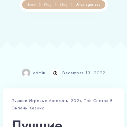
Home
Blog
Blog
Uncategorized
admin
December 13, 2022
Лучшие Игровые Автоматы 2024 Топ Слотов В
Онлайн Казино
Лучшие