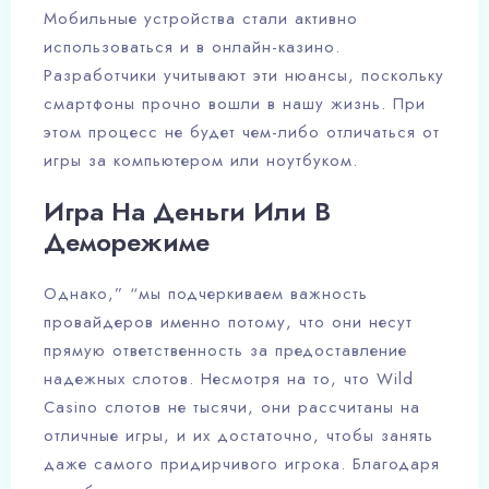
Мобильные устройства стали активно
использоваться и в онлайн-казино.
Разработчики учитывают эти нюансы, поскольку
смартфоны прочно вошли в нашу жизнь. При
этом процесс не будет чем-либо отличаться от
игры за компьютером или ноутбуком.
Игра На Деньги Или В
Деморежиме
Однако,” “мы подчеркиваем важность
провайдеров именно потому, что они несут
прямую ответственность за предоставление
надежных слотов. Несмотря на то, что Wild
Casino слотов не тысячи, они рассчитаны на
отличные игры, и их достаточно, чтобы занять
даже самого придирчивого игрока. Благодаря