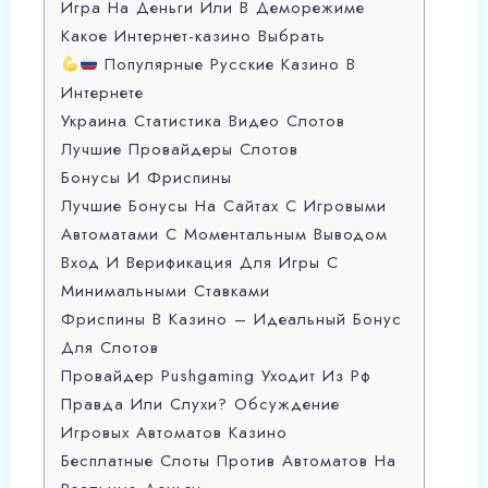
Игра На Деньги Или В Деморежиме
Какое Интернет-казино Выбрать
Популярные Русские Казино В
Интернете
Украина Статистика Видео Слотов
Лучшие Провайдеры Слотов
Бонусы И Фриспины
Лучшие Бонусы На Сайтах С Игровыми
Автоматами С Моментальным Выводом
Вход И Верификация Для Игры С
Минимальными Ставками
Фриспины В Казино – Идеальный Бонус
Для Слотов
Провайдер Pushgaming Уходит Из Рф
Правда Или Слухи? Обсуждение
Игровых Автоматов Казино
Бесплатные Слоты Против Автоматов На