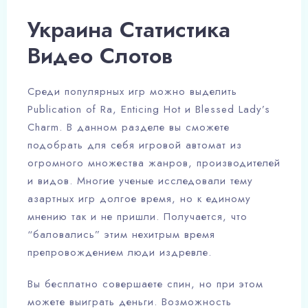
Украина Статистика
Видео Слотов
Среди популярных игр можно выделить
Publication of Ra, Enticing Hot и Blessed Lady’s
Charm. В данном разделе вы сможете
подобрать для себя игровой автомат из
огромного множества жанров, производителей
и видов. Многие ученые исследовали тему
азартных игр долгое время, но к единому
мнению так и не пришли. Получается, что
“баловались” этим нехитрым время
препровождением люди издревле.
Вы бесплатно совершаете спин, но при этом
можете выиграть деньги. Возможность