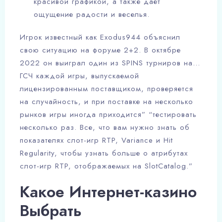
красивой графикой, а также дает
ощущение радости и веселья.
Игрок известный как Exodus944 объяснил
свою ситуацию на форуме 2+2. В октябре
2022 он выиграл один из SPINS турниров на…
ГСЧ каждой игры, выпускаемой
лицензированным поставщиком, проверяется
на случайность, и при поставке на несколько
рынков игры иногда приходится” “тестировать
несколько раз. Все, что вам нужно знать об
показателях слот-игр RTP, Variance и Hit
Regularity, чтобы узнать больше о атрибутах
слот-игр RTP, отображаемых на SlotCatalog.”
Какое Интернет-казино
Выбрать