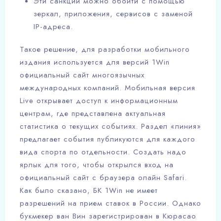
Эти санкции можно обойти с помощью
зеркал, приложения, сервисов с заменой
IP-адреса.
Такое решение, для разработки мобильного
издания используется для версий 1Win
официальный сайт многоязычных
международных компаний. Мобильная версия
Live открывает доступ к информационным
центрам, где представлена актуальная
статистика о текущих событиях. Раздел «линия»
предлагает события публикуются для каждого
вида спорта по отдельности. Создать надо
ярлык для того, чтобы открылся вход на
официальный сайт с браузера олайн Safari.
Как было сказано, БК 1Win не имеет
разрешений на прием ставок в России. Однако
букмекер ван Вин зарегистрирован в Кюрасао