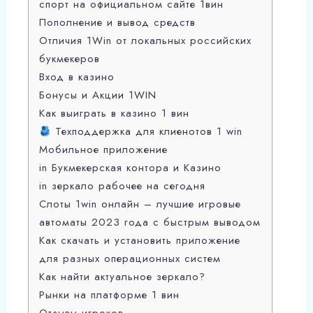
спорт на официальном сайте 1вин
Пополнение и вывод средств
Отличия 1Win от локальных российских
букмекеров
Вход в казино
Бонусы и Акции 1WIN
Как выиграть в казино 1 вин
Техподдержка для клиенотов 1 win
Мобильное приложение
in Букмекерская контора и Казино
in зеркало рабочее на сегодня
Слоты 1win онлайн – лучшие игровые
автоматы 2023 года с быстрым выводом
Как скачать и установить приложение
для разных операционных систем
Как найти актуальное зеркало?
Рынки на платформе 1 вин