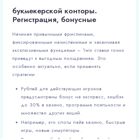
букмекерской конторы.
Регистрация, бонусные
Начиная привычными фриспинами,
фиксированными начислениями и заканчивая
эксклюзивными функциями – 1win ставки точно
приведут к выгодным поощрениям. Это
особенно актуально, если применять
стратегии.
Рублей для действующих игроков
предусмотрены бонус на экспресс, кэшбэк
до 30% в казино, программа лояльности и
множество других акций.
Например, это слоты лайв казино, быстрые
игры, новые симуляторы.