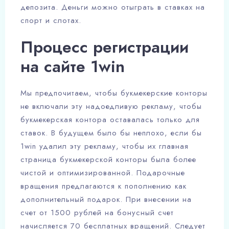
депозита. Деньги можно отыграть в ставках на
спорт и слотах.
Процесс регистрации
на сайте 1win
Мы предпочитаем, чтобы букмекерские конторы
не включали эту надоедливую рекламу, чтобы
букмекерская контора оставалась только для
ставок. В будущем было бы неплохо, если бы
1win удалил эту рекламу, чтобы их главная
страница букмекерской конторы была более
чистой и оптимизированной. Подарочные
вращения предлагаются к пополнению как
дополнительный подарок. При внесении на
счет от 1500 рублей на бонусный счет
начисляется 70 бесплатных вращений. Следует