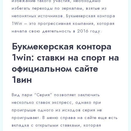
избежание такого участия, необходимо
избегать переходы по зеркалам, взятые из
непонятных источников. Букмекерская контора
1Win – это прогрессивная компания, которая
начала свою деятельность в 2016 году.
Букмекерская контора
1win: ставки на спорт на
официальном сайте
1вин
Вид пари “Серия” позволяет заключить
несколько ставок экспресс, однако при
проигрыше одного из исходов серия не
проигрывает. В меню справа на сайте еще есть
вкладка с открытыми ставками, которая