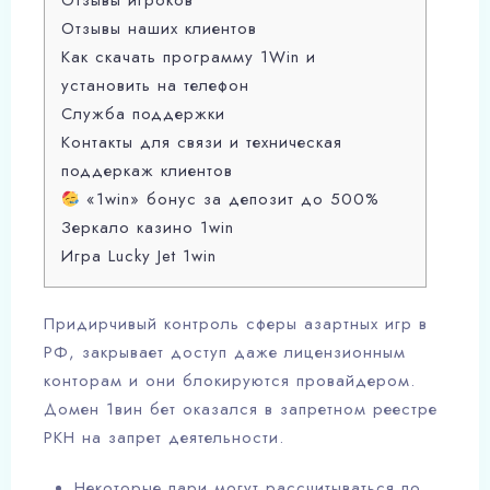
Отзывы игроков
Отзывы наших клиентов
Как скачать программу 1Win и
установить на телефон
Служба поддержки
Контакты для связи и техническая
поддеркаж клиентов
«1win» бонус за депозит до 500%
Зеркало казино 1win
Игра Lucky Jet 1win
Придирчивый контроль сферы азартных игр в
РФ, закрывает доступ даже лицензионным
конторам и они блокируются провайдером.
Домен 1вин бет оказался в запретном реестре
РКН на запрет деятельности.
Некоторые пари могут расcчитываться по