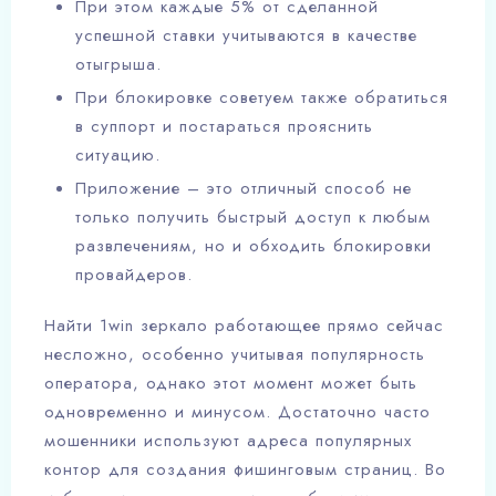
При этом каждые 5% от сделанной
успешной ставки учитываются в качестве
отыгрыша.
При блокировке советуем также обратиться
в суппорт и постараться прояснить
ситуацию.
Приложение – это отличный способ не
только получить быстрый доступ к любым
развлечениям, но и обходить блокировки
провайдеров.
Найти 1win зеркало работающее прямо сейчас
несложно, особенно учитывая популярность
оператора, однако этот момент может быть
одновременно и минусом. Достаточно часто
мошенники используют адреса популярных
контор для создания фишинговым страниц. Во