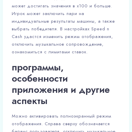
может достигать значения в х100 и больше.
Игрок может заключить пари на
индивидуальные результаты машины, а также
выбрать победителя. В настройках Speed n
Cash удастся изменить режим отображения,
отключить музыкальное сопровождение,
ознакомиться с лимитами ставок.
программы,
особенности
приложения и другие
аспекты
Можно активировать полноэкранный режим
отображения. Справа сверху обозначается
баланс пользователя, отключить музыкальное