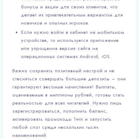
бонусы и акции для своих клиентов, что
делает их привлекательным вариантом для
новичков и опытных игроков.
Если нужно войти в кабинет на мобильном
устройстве, то используется приложение
или упрощенна версия сайта на
операционных системах Android, iOS.
Важно сохранять позитивный настрой и не
стесняться совершать большие депозиты – они
гарантируют весомые начисления! Выплаты,
оцениваемые в миллионы рублей, готовы стать
реальностью для всех читателей. Нужно лишь
зарегистрироваться, пополнить баланс,
активировать промокоды 1win и запустить
любой слот среди нескольких тысяч
наименований.