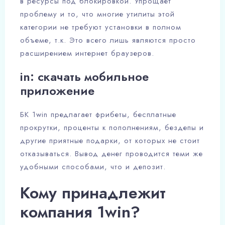
в ресурсы под блокировкой. Упрощает
проблему и то, что многие утилиты этой
категории не требуют установки в полном
объеме, т.к. Это всего лишь являются просто
расширением интернет браузеров.
in: скачать мобильное
приложение
БК 1win предлагает фрибеты, бесплатные
прокрутки, проценты к пополнениям, бездепы и
другие приятные подарки, от которых не стоит
отказываться. Вывод денег проводится теми же
удобными способами, что и депозит.
Кому принадлежит
компания 1win?