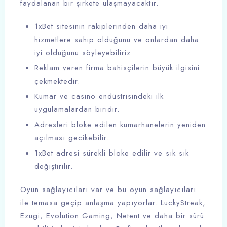
faydalanan bir şirkete ulaşmayacaktır.
1xBet sitesinin rakiplerinden daha iyi
hizmetlere sahip olduğunu ve onlardan daha
iyi olduğunu söyleyebiliriz.
Reklam veren firma bahisçilerin büyük ilgisini
çekmektedir.
Kumar ve casino endüstrisindeki ilk
uygulamalardan biridir.
Adresleri bloke edilen kumarhanelerin yeniden
açılması gecikebilir.
1xBet adresi sürekli bloke edilir ve sık sık
değiştirilir.
Oyun sağlayıcıları var ve bu oyun sağlayıcıları
ile temasa geçip anlaşma yapıyorlar. LuckyStreak,
Ezugi, Evolution Gaming, Netent ve daha bir sürü