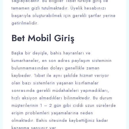
sağlayacaktır. Bu bilgiler 1xBet türkiye giriş ile
tamamen gizli tutulmaktadır. Üyelik hesabınızı
başarıyla oluşturabilmek için gerekli şartlar yerine
getirilmelidir.
Bet Mobil Giriş
Başka bir deyişle, bahis hayranları ve
kumarhaneler, en son adres paylaşım sisteminin
bulunmamasından dolayı genellikle zaman
kaybeder. 1xbet ile aynı şekilde hizmet veriyor
olan bazı sistemlerin yaşanan kısıtlamalar
sonrasında gerekli müdahaleleri yapmadıkları,
hızlı aksiyon almadıkları bilinmektedir. Bu durum
müşterilerinin 1 – 2 gün gibi ciddi uzun sürelerde
erişim problemleri yaşamalarına neden
olmaktadır. Bahis sitesinde kaybettiğiniz kadar
kazanma şansınız var.