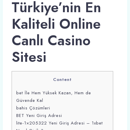
Türkiye’nin En
Kaliteli Online
Canlı Casino
Sitesi
Content
bet İle Hem Yüksek Kazan, Hem de
Güvende Kal
bahis Çözümleri
BET Yeni Giriş Adresi
lite-1×205322 Yeni Giriş Adresi – 1xbet