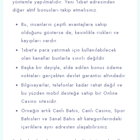
yöntemle yapılmalıdır. Yeni 1xbet adresinden
diğer aktif bonusları takip etmelisiniz.
Bu, insanların çeşitli avantajlara sahip
olduğunu gösterse de, kesinlikle riskleri ve
kayıpları vardır.
1xbet’e para yatırmak için kullanılabilecek
olan kanallar bunlarla sınırlı değildir.
Başka bir deyişle, elde edilen bonus ödeme
noktaları gerçekten devlet garantisi altındadır.
Bilgisayarlar, telefonlar kadar rahat değil ve
bu yüzden mobil desteğe sahip bir Online
Casino sitesidir.
Örneğin artık Canlı Bahis, Canlı Casino, Spor
Bahisleri ve Sanal Bahis alt kategorilerindeki
içeriklere aynı adresten ulaşabilirsiniz.