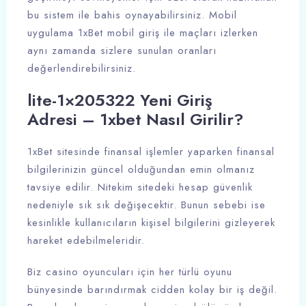
bu sistem ile bahis oynayabilirsiniz. Mobil
uygulama 1xBet mobil giriş ile maçları izlerken
aynı zamanda sizlere sunulan oranları
değerlendirebilirsiniz.
lite-1×205322 Yeni Giriş
Adresi – 1xbet Nasıl Girilir?
1xBet sitesinde finansal işlemler yaparken finansal
bilgilerinizin güncel olduğundan emin olmanız
tavsiye edilir. Nitekim sitedeki hesap güvenlik
nedeniyle sık sık değişecektir. Bunun sebebi ise
kesinlikle kullanıcıların kişisel bilgilerini gizleyerek
hareket edebilmeleridir.
Biz casino oyuncuları için her türlü oyunu
bünyesinde barındırmak cidden kolay bir iş değil.