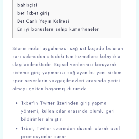
bahisçisi
bet 1xbet giriş
Bet Canlı Yayın Kalitesi
En iyi bonuslara sahip kumarhaneler
Sitenin mobil uygulaması sağ üst köşede bulunan
sarı sekmeden sitedeki tüm hizmetlere kolaylıkla
ulaşılabilmektedir. Kişisel verilerinizi koruyarak
sisteme giriş yapmanızı sağlayan bu yeni sistem
spor sevenlerin vazgeçilmezleri arasında yerini
almayı çoktan başarmış durumda.
1xbet’in Twitter üzerinden giriş yapma
yöntemi, kullanıcılar arasında olumlu geri
bildirimler almıştır.
1xbet, Twitter üzerinden düzenli olarak özel
promosyonlar sunar.