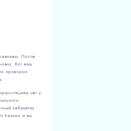
ожением. После
новку. Вот ваш
жно проворно
ь.
трансляциям нет у
бильного
чный кабинетик
л Казино и вы