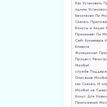
Как Установить 
одним Установо
Безопасен Ли Mo
Скачать Приложе
Бонусы а Акции M
Принимает Ли Mo
Сайт Букмекера 
Клиента
Функционал При
Процесс Регистр
Mostbet
службе Поддержк
Описание Mostbet
как Скачать И о
Mostbet на Смар
Бонус Для Новых
Приложения Most