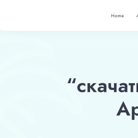
Home
“скачат
Ap