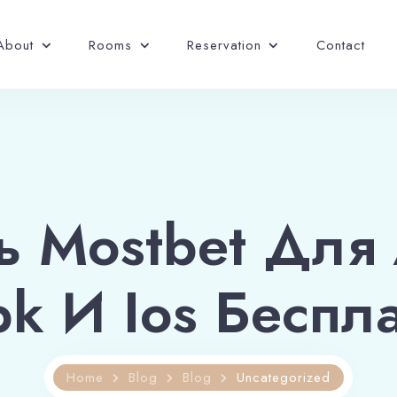
About
Rooms
Reservation
Contact
ь Mostbet Для
k И Ios Беспл
Home
Blog
Blog
Uncategorized