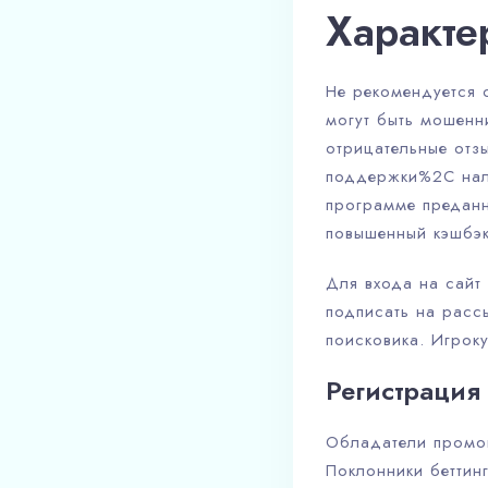
Характе
Не рекомендуется 
могут быть мошенн
отрицательные отз
поддержки%2C нали
программе преданн
повышенный кэшбэк
Для входа на сайт
подписать на расс
поисковика. Игрок
Регистрация 
Обладатели промок
Поклонники беттин