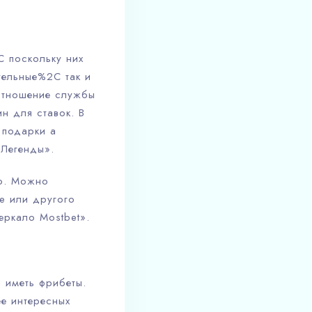
C поскольку них
тельные%2C так и
отношение службы
 для ставок. В
 подарки а
«Легенды».
ло. Можно
e или другого
еркало Mostbet».
 иметь фрибеты.
е интересных