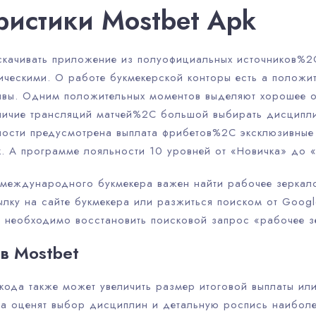
ристики Mostbet Apk
скачивать приложение из полуофициальных источников%2
ическими. О работе букмекерской конторы есть а положи
ывы. Одним положительных моментов выделяют хорошее 
чие трансляций матчей%2C большой выбирать дисциплин
ости предусмотрена выплата фрибетов%2C эксклюзивные
. А программе лояльности 10 уровней от «Новичка» до 
 международного букмекера важен найти рабочее зерка
ылку на сайте букмекера или разжиться поиском от Googl
у необходимо восстановить поисковой запрос «рабочее з
в Mostbet
ода также может увеличить размер итоговой выплаты или
га оценят выбор дисциплин и детальную роспись наиболе