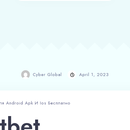
Cyber Global
April 1, 2023
ля Android Apk И Ios Бесплатно
tbet