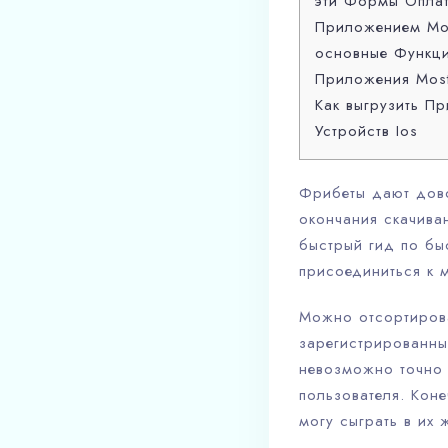
эти Формы Опла
Приложением Mo
основные Функц
Приложения Most
Как выгрузить П
Устройств Ios
Фрибеты дают дов
окончания скачиван
быстрый гид по бы
присоединиться к 
Можно отсортирова
зарегистрированны
невозможно точно 
пользователя. Кон
могу сыграть в их 