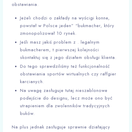
obstawiania.
Jeżeli chodzi o zakłady na wyścigi konne,
powstał w Polsce jeden” “bukmacher, który
zmonopolizował 10 rynek.
Jeśli masz jakiś problem z . legalnym
bukmacherem, t pierwszej kolejności
skontaktuj się z jego działem obsługi klienta.
Do tego sprawdziliśmy też funkcjonalność
obstawiania sportów wirtualnych czy raffgier
karcianych.
Na uwagę zasługuje tutaj nieszablonowe
podejście do designu, lecz może ono być
utrapieniem dla zwolenników tradycyjnych
buków.
Na plus jednak zasługuje sprawnie działający