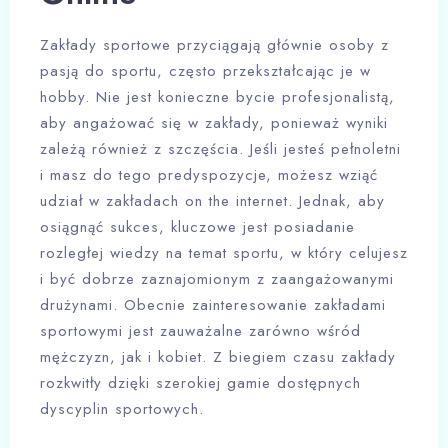
Zakłady sportowe przyciągają głównie osoby z
pasją do sportu, często przekształcając je w
hobby. Nie jest konieczne bycie profesjonalistą,
aby angażować się w zakłady, ponieważ wyniki
zależą również z szczęścia. Jeśli jesteś pełnoletni
i masz do tego predyspozycje, możesz wziąć
udział w zakładach on the internet. Jednak, aby
osiągnąć sukces, kluczowe jest posiadanie
rozległej wiedzy na temat sportu, w który celujesz
i być dobrze zaznajomionym z zaangażowanymi
drużynami. Obecnie zainteresowanie zakładami
sportowymi jest zauważalne zarówno wśród
mężczyzn, jak i kobiet. Z biegiem czasu zakłady
rozkwitły dzięki szerokiej gamie dostępnych
Check-in
dyscyplin sportowych.