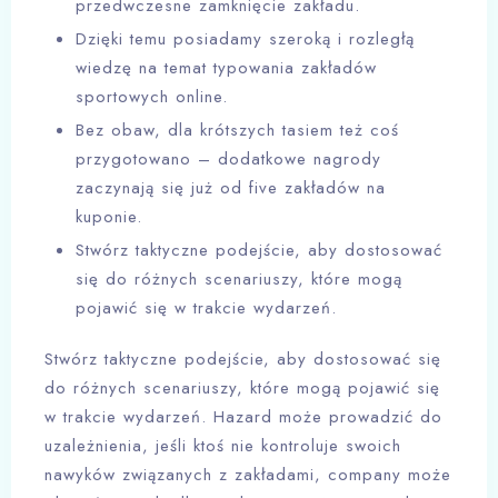
przedwczesne zamknięcie zakładu.
Dzięki temu posiadamy szeroką i rozległą
wiedzę na temat typowania zakładów
sportowych online.
Bez obaw, dla krótszych tasiem też coś
przygotowano – dodatkowe nagrody
zaczynają się już od five zakładów na
kuponie.
Stwórz taktyczne podejście, aby dostosować
się do różnych scenariuszy, które mogą
pojawić się w trakcie wydarzeń.
Stwórz taktyczne podejście, aby dostosować się
do różnych scenariuszy, które mogą pojawić się
w trakcie wydarzeń. Hazard może prowadzić do
uzależnienia, jeśli ktoś nie kontroluje swoich
nawyków związanych z zakładami, company może