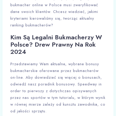
bukmacher online w Polsce musi zweryfikować
dane swoich klientów. Chcesz wiedzieć, jakimi
kryteriami kierowaliśmy się, tworząc aktualny
ranking bukmacherów?
Kim Są Legalni Bukmacherzy W
Polsce? Drew Prawny Na Rok
2024
Przedstawiamy Wam aktualne, wybrane bonusy
bukmacherskie oferowane przez bukmacherów
on-line. Aby dowiedzieć się więcej o bonusach,
odwiedź nasz poradnik bonusowy. Speedway in
order to pierwszy z dotychczas opisywanych
przez nas sportów w tym tutorialu, w którym wynik
w równej mierze zależy od kunsztu zawodnika, co
od jakości sprzętu.