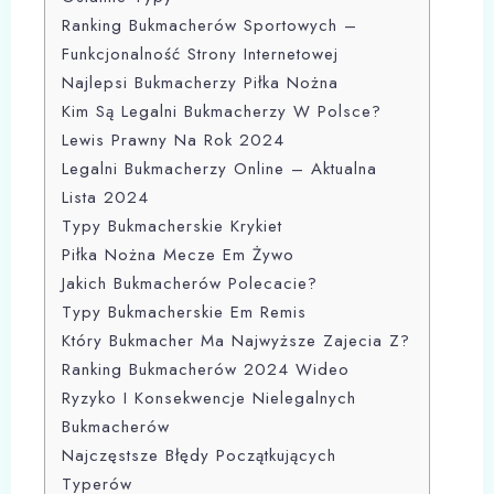
Ranking Bukmacherów Sportowych –
Funkcjonalność Strony Internetowej
Najlepsi Bukmacherzy Piłka Nożna
Kim Są Legalni Bukmacherzy W Polsce?
Lewis Prawny Na Rok 2024
Legalni Bukmacherzy Online – Aktualna
Lista 2024
Typy Bukmacherskie Krykiet
Piłka Nożna Mecze Em Żywo
Jakich Bukmacherów Polecacie?
Typy Bukmacherskie Em Remis
Który Bukmacher Ma Najwyższe Zajecia Z?
Ranking Bukmacherów 2024 Wideo
Ryzyko I Konsekwencje Nielegalnych
Bukmacherów
Najczęstsze Błędy Początkujących
Typerów