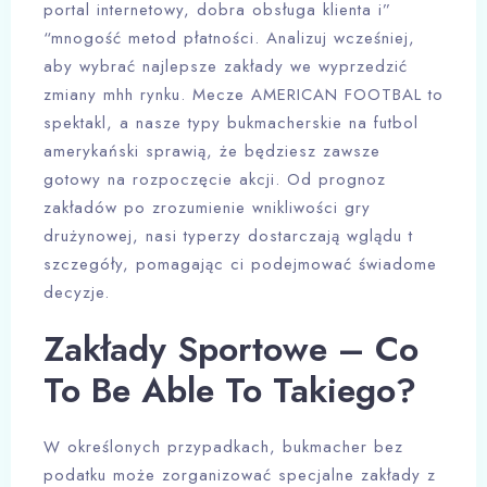
portal internetowy, dobra obsługa klienta i”
“mnogość metod płatności. Analizuj wcześniej,
aby wybrać najlepsze zakłady we wyprzedzić
zmiany mhh rynku. Mecze AMERICAN FOOTBAL to
spektakl, a nasze typy bukmacherskie na futbol
amerykański sprawią, że będziesz zawsze
gotowy na rozpoczęcie akcji. Od prognoz
zakładów po zrozumienie wnikliwości gry
drużynowej, nasi typerzy dostarczają wglądu t
szczegóły, pomagając ci podejmować świadome
decyzje.
Zakłady Sportowe – Co
To Be Able To Takiego?
W określonych przypadkach, bukmacher bez
podatku może zorganizować specjalne zakłady z