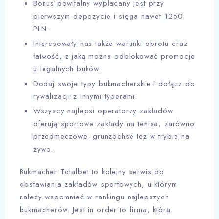
Bonus powitalny wypłacany jest przy
pierwszym depozycie i sięga nawet 1250
PLN.
Interesowały nas także warunki obrotu oraz
łatwość, z jaką można odblokować promocje
u legalnych buków.
Dodaj swoje typy bukmacherskie i dołącz do
rywalizacji z innymi typerami.
Wszyscy najlepsi operatorzy zakładów
oferują sportowe zakłady na tenisa, zarówno
przedmeczowe, grunzochse też w trybie na
żywo.
Bukmacher Totalbet to kolejny serwis do
obstawiania zakładów sportowych, u którym
należy wspomnieć w rankingu najlepszych
bukmacherów. Jest in order to firma, która