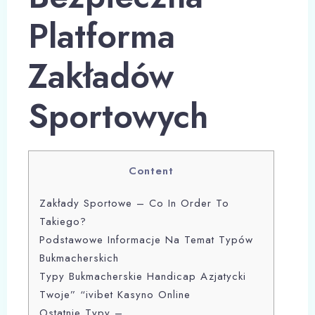
Platforma
Zakładów
Sportowych
Content
Zakłady Sportowe – Co In Order To
Takiego?
Podstawowe Informacje Na Temat Typów
Bukmacherskich
Typy Bukmacherskie Handicap Azjatycki
Twoje” “ivibet Kasyno Online
Ostatnie Typy –