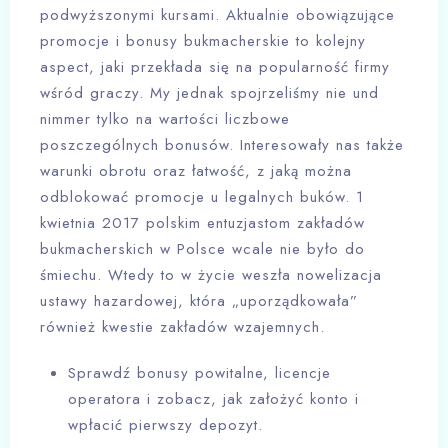
podwyższonymi kursami. Aktualnie obowiązujące
promocje i bonusy bukmacherskie to kolejny
aspect, jaki przekłada się na popularność firmy
wśród graczy. My jednak spojrzeliśmy nie und
nimmer tylko na wartości liczbowe
poszczególnych bonusów. Interesowały nas także
warunki obrotu oraz łatwość, z jaką można
odblokować promocje u legalnych buków. 1
kwietnia 2017 polskim entuzjastom zakładów
bukmacherskich w Polsce wcale nie było do
śmiechu. Wtedy to w życie weszła nowelizacja
ustawy hazardowej, która „uporządkowała”
również kwestie zakładów wzajemnych.
Sprawdź bonusy powitalne, licencje
operatora i zobacz, jak założyć konto i
wpłacić pierwszy depozyt.