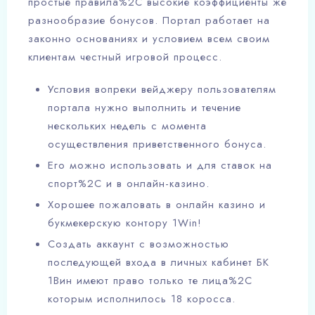
простые правила%2C высокие коэффициенты же
разнообразие бонусов. Портал работает на
законно основаниях и условием всем своим
клиентам честный игровой процесс.
Условия вопреки вейджеру пользователям
портала нужно выполнить и течение
нескольких недель с момента
осуществления приветственного бонуса.
Его можно использовать и для ставок на
спорт%2C и в онлайн-казино.
Хорошее пожаловать в онлайн казино и
букмекерскую контору 1Win!
Создать аккаунт с возможностью
последующей входа в личных кабинет БК
1Вин имеют право только те лица%2C
которым исполнилось 18 коросса.