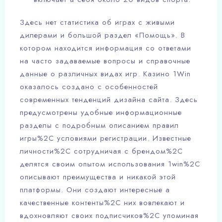
Здесь нет статистика об играх с живыми
дилерами и большой раздел «Помощь». В
котором находится информация со ответами
на часто задаваемые вопросы и справочные
данные о различных видах игр. Казино 1Win
оказалось создано с особенностей
современных тенденций дизайна сайта. Здесь
предусмотрены удобные информационные
разделы с подробным описанием правил
игры%2C условиями регистрации. Известные
личности%2C сотрудничая с брендом%2C
делятся своим опытом использования 1win%2C
описывают преимущества и никакой этой
платформы. Они создают интересные а
качественные контенты%2C них вовлекают и
вдохновляют своих подписчиков%2C упоминая