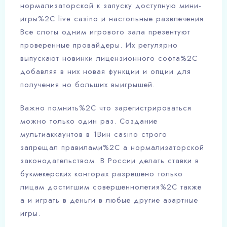
нормализаторской к запуску доступную мини-
игры%2C live casino и настольные развлечения.
Все слоты одним игрового зала презентуют
проверенные провайдеры. Их регулярно
выпускают новинки лицензионного софта%2C
добавляя в них новая функции и опции для
получения но больших выигрышей.
Важно помнить%2C что зарегистрироваться
можно только один раз. Создание
мультиаккаунтов в 1Вин casino строго
запрещал правилами%2C а нормализаторской
законодательством. В России делать ставки в
букмекерских конторах разрешено только
лицам достигшим совершеннолетия%2C также
а и играть в деньги в любые другие азартные
игры.