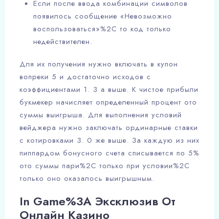
Если после ввода комбинации символов
появилось сообщение «Невозможно
воспользоваться»%2C то код только
недействителен.
Для их получения нужно включать в купон
вопреки 5 и достаточно исходов с
коэффициентами 1. 3 а выше. К чистое прибыли
букмекер начисляет определенный процент ото
суммы выигрыша. Для выполнения условий
вейджера нужно заключать ординарные ставки
с котировками 3. 0 же выше. За каждую из них
пиппардом бонусного счета списывается по 5%
ото суммы пари%2C только при условии%2C
только оно оказалось выигрышным.
In Game%3A Эксклюзив От
Онлайн Казино