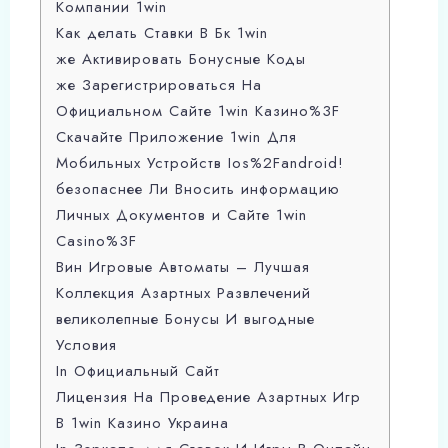
Компании 1win
Как делать Ставки В Бк 1win
же Активировать Бонусные Коды
же Зарегистрироваться На
Официальном Сайте 1win Казино%3F
Скачайте Приложение 1win Для
Мобильных Устройств Ios%2Fandroid!
безопаснее Ли Вносить информацию
Личных Документов и Сайте 1win
Casino%3F
Вин Игровые Автоматы – Лучшая
Коллекция Азартных Развлечений
великолепные Бонусы И выгодные
Условия
In Официальный Сайт
Лицензия На Проведение Азартных Игр
В 1win Казино Украина