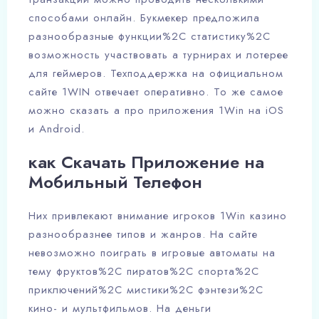
способами онлайн. Букмекер предложила
разнообразные функции%2C статистику%2C
возможность участвовать а турнирах и лотерее
для геймеров. Техподдержка на официальном
сайте 1WIN отвечает оперативно. То же самое
можно сказать а про приложения 1Win на iOS
и Android.
как Скачать Приложение на
Мобильный Телефон
Них привлекают внимание игроков 1Win казино
разнообразнее типов и жанров. На сайте
невозможно поиграть в игровые автоматы на
тему фруктов%2C пиратов%2C спорта%2C
приключений%2C мистики%2C фэнтези%2C
кино- и мультфильмов. На деньги