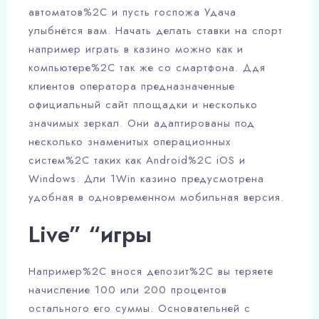
автоматов%2C и пусть госпожа Удача
улыбнётся вам. Начать делать ставки на спорт
например играть в казино можно как и
компьютере%2C так же со смартфона. Ддя
клиентов оператора предназначенные
официальный сайт площадки и несколько
значимых зеркал. Они адаптированы под
несколько знаменитых операционных
систем%2C таких как Android%2C iOS и
Windows. Дли 1Win казино предусмотрена
удобная в одновременном мобильная версия.
Live” “игры
Например%2C внося депозит%2C вы теряете
начисление 100 или 200 процентов
остального его суммы. Основательней с