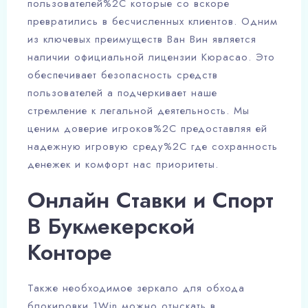
пользователей%2C которые со вскоре
Check-out
превратились в бесчисленных клиентов. Одним
100
из ключевых преимуществ Ван Вин является
наличии официальной лицензии Кюрасао. Это
Adults
Children
обеспечивает безопасность средств
пользователей а подчеркивает наше
стремление к легальной деятельность. Мы
ценим доверие игроков%2C предоставляя ей
Search
надежную игровую среду%2C где сохранность
денежек и комфорт нас приоритеты.
Онлайн Ставки и Спорт
В Букмекерской
Конторе
Также необходимое зеркало для обхода
блокировки 1Win можно отыскать в