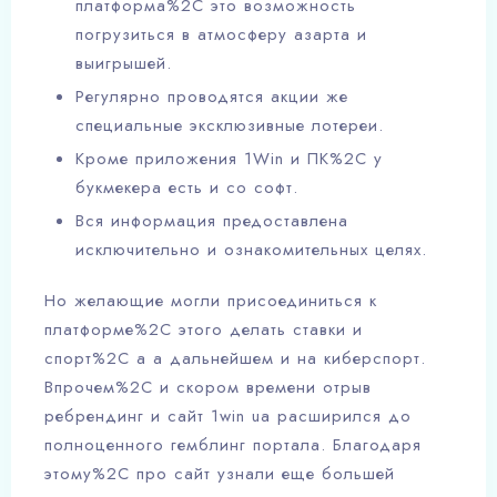
платформа%2C это возможность
погрузиться в атмосферу азарта и
выигрышей.
Регулярно проводятся акции же
специальные эксклюзивные лотереи.
Кроме приложения 1Win и ПК%2C у
букмекера есть и со софт.
Вся информация предоставлена
исключительно и ознакомительных целях.
Но желающие могли присоединиться к
платформе%2C этого делать ставки и
спорт%2C а а дальнейшем и на киберспорт.
Впрочем%2C и скором времени отрыв
ребрендинг и сайт 1win ua расширился до
Check-in
полноценного гемблинг портала. Благодаря
этому%2C про сайт узнали еще большей