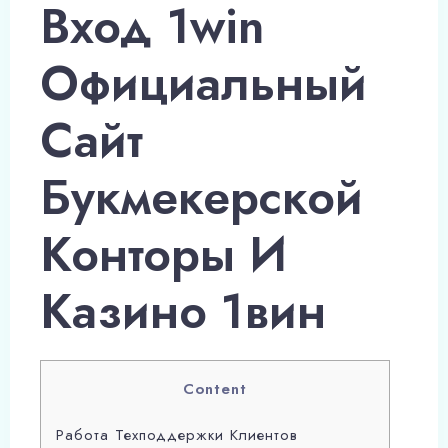
Вход 1win
Официальный
Сайт
Букмекерской
Конторы И
Казино 1вин
Content
Работа Техподдержки Клиентов