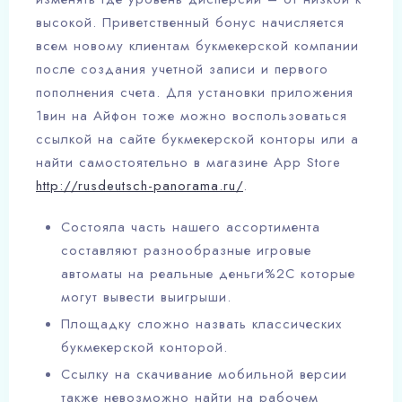
высокой. Приветственный бонус начисляется
всем новому клиентам букмекерской компании
после создания учетной записи и первого
пополнения счета. Для установки приложения
1вин на Айфон тоже можно воспользоваться
ссылкой на сайте букмекерской конторы или а
найти самостоятельно в магазине App Store
http://rusdeutsch-panorama.ru/
.
Состояла часть нашего ассортимента
составляют разнообразные игровые
автоматы на реальные деньги%2C которые
могут вывести выигрыши.
Площадку сложно назвать классических
букмекерской конторой.
Ссылку на скачивание мобильной версии
также невозможно найти на рабочем