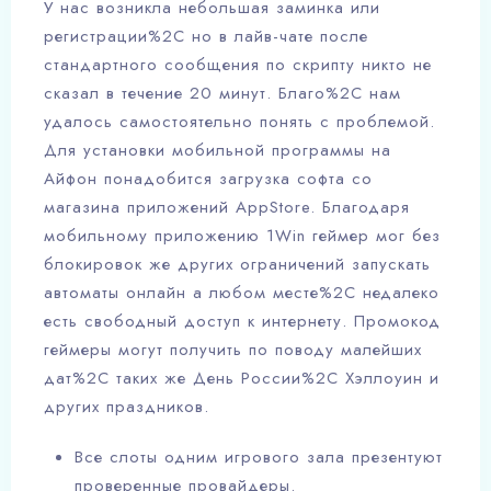
У нас возникла небольшая заминка или
регистрации%2C но в лайв-чате после
стандартного сообщения по скрипту никто не
сказал в течение 20 минут. Благо%2C нам
удалось самостоятельно понять с проблемой.
Для установки мобильной программы на
Айфон понадобится загрузка софта со
магазина приложений AppStore. Благодаря
мобильному приложению 1Win геймер мог без
блокировок же других ограничений запускать
автоматы онлайн а любом месте%2C недалеко
есть свободный доступ к интернету. Промокод
геймеры могут получить по поводу малейших
дат%2C таких же День России%2C Хэллоуин и
других праздников.
Все слоты одним игрового зала презентуют
проверенные провайдеры.