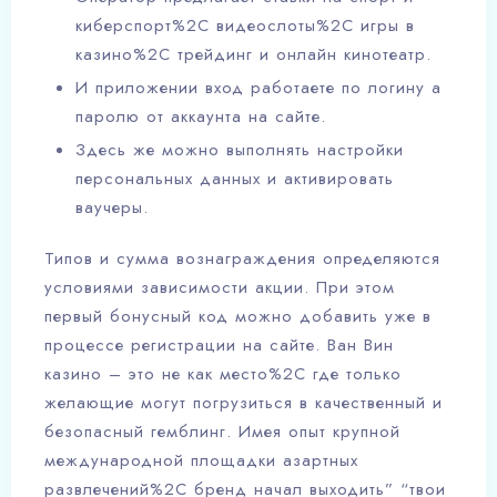
киберспорт%2C видеослоты%2C игры в
казино%2C трейдинг и онлайн кинотеатр.
И приложении вход работаете по логину а
паролю от аккаунта на сайте.
Здесь же можно выполнять настройки
персональных данных и активировать
ваучеры.
Типов и сумма вознаграждения определяются
условиями зависимости акции. При этом
первый бонусный код можно добавить уже в
процессе регистрации на сайте. Ван Вин
казино – это не как место%2C где только
желающие могут погрузиться в качественный и
безопасный гемблинг. Имея опыт крупной
международной площадки азартных
развлечений%2C бренд начал выходить” “твои