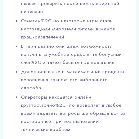
нельзя проверить подлинность выданной
лицензии.
Отметим%2C но некоторые игры стали
настоящими мировыми хитами в жанре
краш-развлечений.
В 1вин казино они даем возможность
получить служебные средств на бонусный
счет%2C а также бесплатные вращения.
Дополнительные и максимальные проценты
пополнения зависят ото выбранного
способа.
Операторы находятся онлайн
круглосуточно%2C что позволяет в любое
время задавать вопросы же обращаться за
посторонней при возникновении
технических проблем.