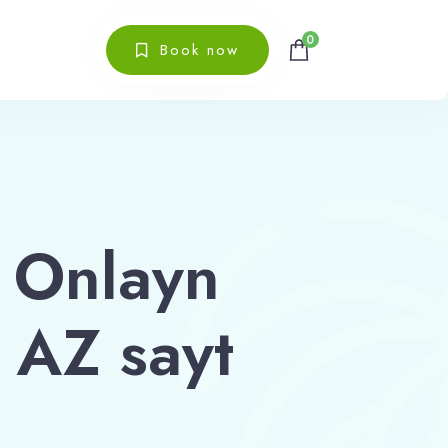
0
Book now
 Onlayn
 AZ sayt