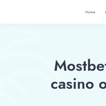
Home
Mostbe
casino 