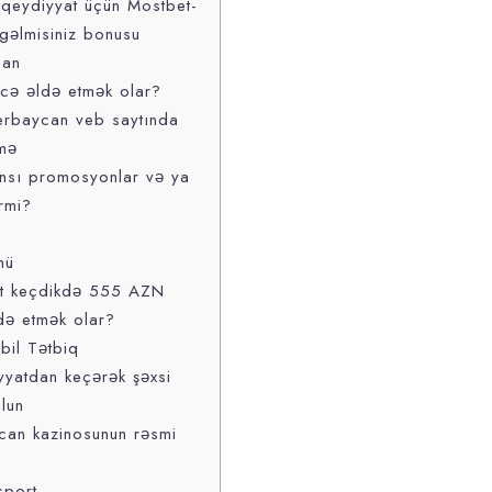
n qeydiyyat üçün Mostbet-
 gəlmisiniz bonusu
can
ecə əldə etmək olar?
erbaycan veb saytında
mə
ansı promosyonlar və ya
irmi?
nü
t keçdikdə 555 AZN
də etmək olar?
bil Tətbiq
yatdan keçərək şəxsi
lun
Check-in
can kazinosunun rəsmi
sport