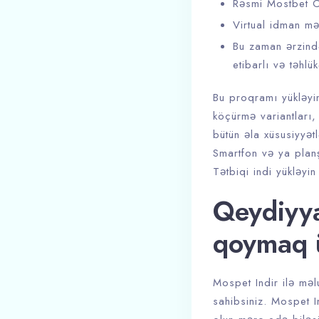
Rəsmi Mostbet Ca
Virtual idman mə
Bu zaman ərzind
etibarlı və təhlü
Bu proqramı yükləyi
köçürmə variantları
bütün əla xüsusiyyət
Smartfon və ya planş
Tətbiqi indi yükləyi
Qeydiyya
qoymaq 
Mospet Indir ilə məl
sahibsiniz. Mospet I