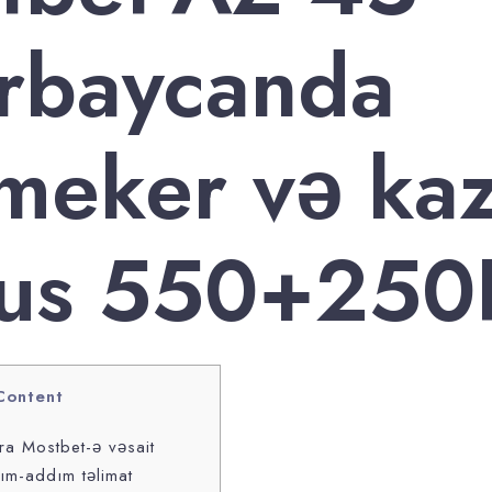
rbaycanda
meker və ka
us 550+250
Content
a Mostbet-ə vəsait
m-addım təlimat