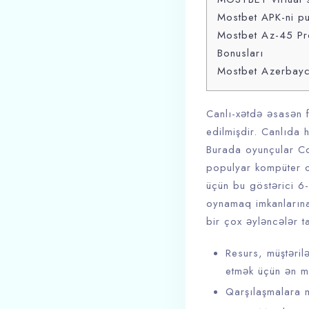
Mostbet APK-ni pu
Mostbet Az-45 Pr
Bonusları
Mostbet Azerbayca
Canlı-xətdə əsasən f
edilmişdir. Canlıda 
Burada oyunçular Co
populyar kompüter oy
üçün bu göstərici 6-
oynamaq imkanlarına
bir çox əyləncələr 
Resurs, müştərilə
etmək üçün ən mü
Qarşılaşmalara 