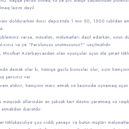
iniz. Başqa yerdə olmaq və ya pis əlaqə səbəbindən potensia
lmaq lazım deyil.
yyəni doldurarkən ikinci depozitdə 1 min 50, 1500 rubldan ə
ə.
obleminiz varsa, məsələn, məlumatları daxil edərkən, onun dü
lısınız və ya “Parolunuzu unutmusunuz?” seçilməlidir.
, Mostbet Azərbaycandan olan oyunçular üçün əla şərait təkl
mdə demək olar ki, həmişə güclü bonuslar olur, sizin həmçin
 şansınız var.
davam etdirir, həmçinin mərc etmək və kazinoda oynamaq üçün ən
 məqsədi əllərindən ən yüksək kart dəstini yaratmaq və rəqi
etməkdən ibarətdir.
 təhlükəsizliyə çox ciddi yanaşır və bütün müştəri məlumatla