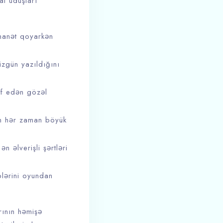
l uduşları
manət qoyarkən
zgün yazıldığını
if edən gözəl
in hər zaman böyük
 əlverişli şərtləri
blərini oyundan
rının həmişə