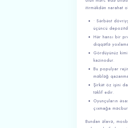
olun mərc edə biləs
itirməkdən narahat o
• Sərbəst dövri
üçüncü depozitd
Hər hansı bir pr
diqqətlə yoxlama
Gördüyünüz kimi
kazinodur.
Bu populyar reji
məbləğ qazanmaq
Şirkət öz işini 
təklif edir.
Oyunçuların əsas
çıxmağa məcbur 
Bundan əlavə, mosbet