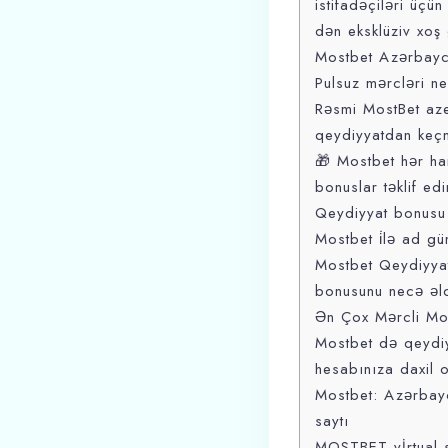
istifadəçiləri üçü
dən eksklüziv xoş
Mostbet Azərbay
Pulsuz mərcləri n
Rəsmi MostBet az
qeydiyyatdan keç
🎁 Mostbet hər h
bonuslar təklif ed
Qeydiyyat bonusu
Mostbet i̇lə ad gü
Mostbet Qeydiyya
bonusunu necə əl
Ən Çox Mərcli Mo
Mostbet də qeydiy
hesabınıza daxil o
Mostbet: Azərbay
saytı
MOSTBET vİrtual 