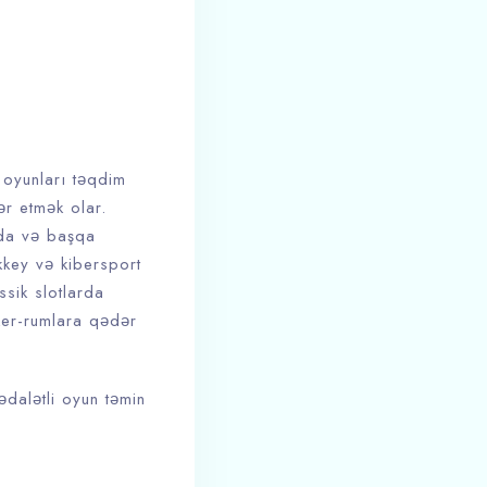
 oyunları təqdim
ər etmək olar.
nda və başqa
kkey və kibersport
sik slotlarda
ker-rumlara qədər
 ədalətli oyun təmin