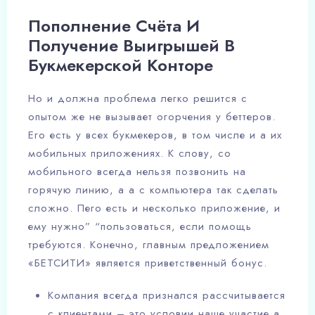
Пополнение Счёта И
Получение Выигрышей В
Букмекерской Конторе
Но и должна проблема легко решится с
опытом же не вызывает огорчения у беттеров.
Его есть у всех букмекеров, в том числе и а их
мобильных приложениях. К слову, со
мобильного всегда нельзя позвонить на
горячую линию, а а с компьютера так сделать
сложно. Пего есть и несколько приложение, и
ему нужно” “пользоваться, если помощь
требуются. Конечно, главным предложением
«БЕТСИТИ» является приветственный бонус.
Компания всегда признался рассчитывается
с клиентами – это условии наше участие а