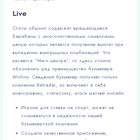
Live
Слоты обычно содержат вращающиеся
барабаны с многочисленными символами,
целью которых является получение выплат при
выпадении выигрышных комбинаций. Что
касается “Матч-центра”, то здесь стоило
обозначить ряд преимущество букмекера
Winline. Сведения букмекер получает только
компании Betradar, их включают в себя
инфографику, статистику, итоги матчей онлайн.
Игроки для ставки на спорт, может не
сомневаться в надёжности нашей
букмекерской компании.
Создали качественное приложение,