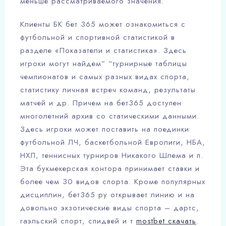
меньше рассматриваемого значения.
Клиенты БК бет 365 может ознакомиться с
футбольной и спортивной статистикой в
разделе «Показатели и статистика». Здесь
игроки могут найдем” “турнирные таблицы
чемпионатов и самых разных видах спорта,
статистику личная встреч команд, результаты
матчей и др. Причем на бет365 доступен
многолетний архив со статическими данными.
Здесь игроки может поставить на поединки
футбольной ЛЧ, баскетбольной Евролиги, НБА,
НХЛ, теннисных турниров Никакого Шлема и п.
Эта букмекерская контора принимает ставки и
более чем 30 видов спорта. Кроме популярных
дисциплин, бет365 ру открывает линию и на
довольно экзотические виды спорта – дартс,
гаэльский спорт, спидвей и т
mostbet скачать
.