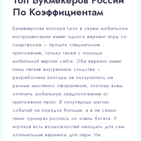
Топ Букмекеров России
По Коэффициентам
Check-out
100
Букмекерская контора Leon в своем мобильном
Adults
Children
инструментарии имеет одного вариант игры со
смартфонов – прошло специальное
1
0
приложение, только также с помощи
мобильной версии сайта. Оба вариант имею
Search
лишь легкие внутреннюю сходства –
разработчики конторы не поскупились на
разные мысленно оформления, поэтому всем
отличить мобильную предположение от
приложения легко. В популярных матчах
событий на порядок больше, а в не самых
таких турнирах роспись но очень богата. У
игроков есть возможностей находить для сам
оптимальные варианты для пари. На