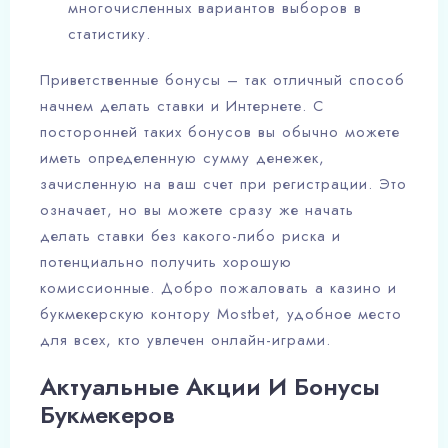
многочисленных вариантов выборов в
статистику.
Приветственные бонусы – так отличный способ
начнем делать ставки и Интернете. С
посторонней таких бонусов вы обычно можете
иметь определенную сумму денежек,
зачисленную на ваш счет при регистрации. Это
означает, но вы можете сразу же начать
делать ставки без какого-либо риска и
потенциально получить хорошую
комиссионные. Добро пожаловать а казино и
букмекерскую контору Mostbet, удобное место
для всех, кто увлечен онлайн-играми.
Актуальные Акции И Бонусы
Букмекеров