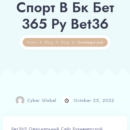
Спорт В Бк Бет
365 Ру Bet36
Home
Blog
Blog
Uncategorized
Cyber Global
October 25, 2022
Бет365 Официальный Сайт Букмекерской