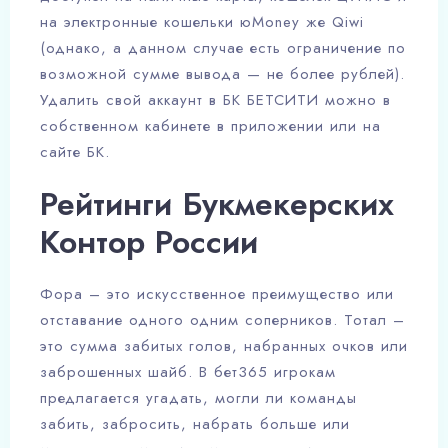
на электронные кошельки юMoney же Qiwi
(однако, а данном случае есть ограничение по
возможной сумме вывода — не более рублей).
Удалить свой аккаунт в БК БЕТСИТИ можно в
собственном кабинете в приложении или на
сайте БК.
Рейтинги Букмекерских
Контор России
Фора – это искусственное преимущество или
отставание одного одним соперников. Тотал –
это сумма забитых голов, набранных очков или
заброшенных шайб. В бет365 игрокам
предлагается угадать, могли ли команды
забить, забросить, набрать больше или