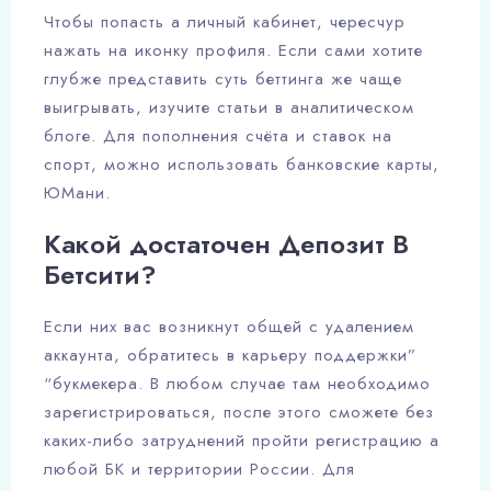
Чтобы попасть а личный кабинет, чересчур
нажать на иконку профиля. Если сами хотите
глубже представить суть беттинга же чаще
выигрывать, изучите статьи в аналитическом
блоге. Для пополнения счёта и ставок на
спорт, можно использовать банковские карты,
ЮМани.
Какой достаточен Депозит В
Бетсити?
Если них вас возникнут общей с удалением
аккаунта, обратитесь в карьеру поддержки”
“букмекера. В любом случае там необходимо
зарегистрироваться, после этого сможете без
каких-либо затруднений пройти регистрацию а
любой БК и территории России. Для