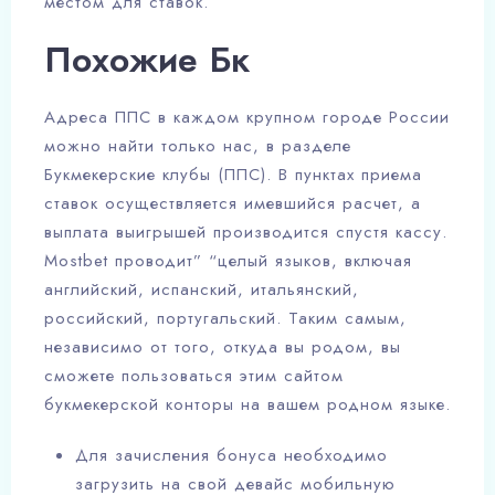
местом для ставок.
Похожие Бк
Адреса ППС в каждом крупном городе России
можно найти только нас, в разделе
Букмекерские клубы (ППС). В пунктах приема
ставок осуществляется имевшийся расчет, а
выплата выигрышей производится спустя кассу.
Mostbet проводит” “целый языков, включая
английский, испанский, итальянский,
российский, португальский. Таким самым,
независимо от того, откуда вы родом, вы
сможете пользоваться этим сайтом
букмекерской конторы на вашем родном языке.
Для зачисления бонуса необходимо
загрузить на свой девайс мобильную