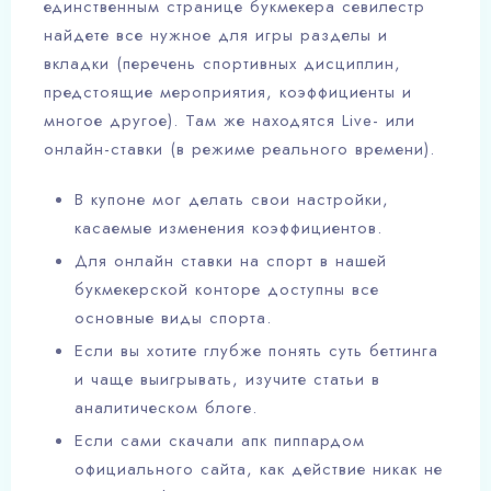
единственным странице букмекера севилестр
найдете все нужное для игры разделы и
вкладки (перечень спортивных дисциплин,
предстоящие мероприятия, коэффициенты и
многое другое). Там же находятся Live- или
онлайн-ставки (в режиме реального времени).
В купоне мог делать свои настройки,
касаемые изменения коэффициентов.
Для онлайн ставки на спорт в нашей
букмекерской конторе доступны все
основные виды спорта.
Если вы хотите глубже понять суть беттинга
и чаще выигрывать, изучите статьи в
аналитическом блоге.
Если сами скачали апк пиппардом
официального сайта, как действие никак не