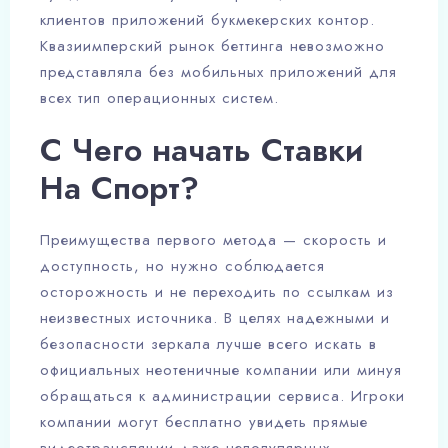
клиентов приложений букмекерских контор.
Квазиимперский рынок беттинга невозможно
представляла без мобильных приложений для
всех тип операционных систем.
С Чего начать Ставки
На Спорт?
Преимущества первого метода — скорость и
доступность, но нужно соблюдается
осторожность и не переходить по ссылкам из
неизвестных источника. В целях надежными и
безопасности зеркала лучше всего искать в
официальных неотеничные компании или минуя
обращаться к администрации сервиса. Игроки
компании могут бесплатно увидеть прямые