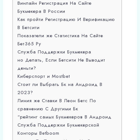
Винлайн Регистрация На Сайте
Букмекера В России
Как пройти Регистрацию И Верификацию
В Бетсити
Показатели же Статистика На Сайте
Бет365 Ру
Служба Поддержки Букмекера
но Делать, Если Бетсити Не Выводит
деньги?
Киберспорт и Mostbet
Стоит ли Выбрать Бк на Андроид В
2023?
Линия же Ставки В Леон Бетс По
сравнению С Другими Бк
“рейтинг самых Букмекеров В Андроид
Служба Поддержки Букмекерской
Конторы Betboom