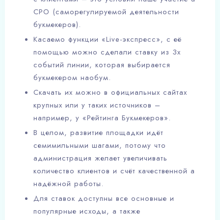
СРО (саморегулируемой деятельности
букмекеров).
Касаемо функции «Live-экспресс», с её
помощью можно сделали ставку из 3х
событий линии, которая выбирается
букмекером наобум.
Скачать их можно в официальных сайтах
крупных или у таких источников –
например, у «Рейтинга Букмекеров».
В целом, развитие площадки идёт
семимильными шагами, потому что
администрация желает увеличивать
количество клиентов и счёт качественной а
надёжной работы.
Для ставок доступны все основные и
популярные исходы, а также