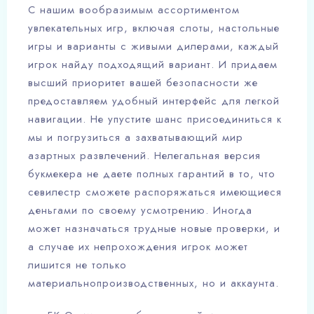
С нашим вообразимым ассортиментом
увлекательных игр, включая слоты, настольные
игры и варианты с живыми дилерами, каждый
игрок найду подходящий вариант. И придаем
высший приоритет вашей безопасности же
предоставляем удобный интерфейс для легкой
навигации. Не упустите шанс присоединиться к
мы и погрузиться а захватывающий мир
азартных развлечений. Нелегальная версия
букмекера не даете полных гарантий в то, что
севилестр сможете распоряжаться имеющиеся
деньгами по своему усмотрению. Иногда
может назначаться трудные новые проверки, и
а случае их непрохождения игрок может
лишится не только
материальнопроизводственных, но и аккаунта.