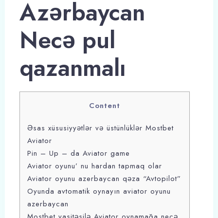
Azərbaycan
Necə pul
qazanmalı
Content
Əsas xüsusiyyətlər və üstünlüklər Mostbet
Aviator
Pin – Up – da Aviator game
Aviator oyunu’ nu hardan tapmaq olar
Aviator oyunu azerbaycan qəza “Avtopilot”
Oyunda avtomatik oynayın aviator oyunu
azerbaycan
Mostbet vasitəsilə Aviator oynamağa necə