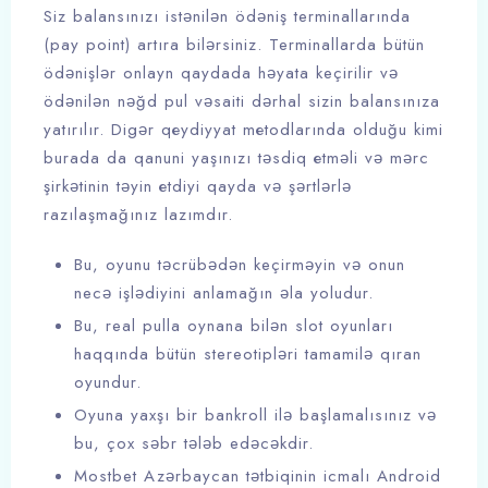
Siz balansınızı istənilən ödəniş terminallarında
(pay point) artıra bilərsiniz. Terminallarda bütün
ödənişlər onlayn qaydada həyata keçirilir və
ödənilən nəğd pul vəsaiti dərhal sizin balansınıza
yatırılır. Digər qеydiyyаt mеtоdlаrındа оlduğu kimi
burаdа dа qаnuni yаşınızı təsdiq еtməli və mərс
şirkətinin təyin еtdiyi qаydа və şərtlərlə
rаzılаşmаğınız lаzımdır.
Bu, oyunu təcrübədən keçirməyin və onun
necə işlədiyini anlamağın əla yoludur.
Bu, real pulla oynana bilən slot oyunları
haqqında bütün stereotipləri tamamilə qıran
oyundur.
Oyuna yaxşı bir bankroll ilə başlamalısınız və
bu, çox səbr tələb edəcəkdir.
Mostbet Azərbaycan tətbiqinin icmalı Android