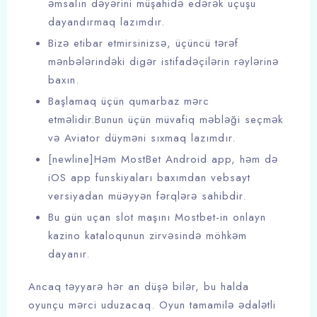
əmsalın dəyərini müşahidə edərək uçuşu
dayandırmaq lazımdır.
Bizə etibar etmirsinizsə, üçüncü tərəf
mənbələrindəki digər istifadəçilərin rəylərinə
baxın.
Başlamaq üçün qumarbaz mərc
etməlidir.Bunun üçün müvafiq məbləği seçmək
və Aviator düyməni sıxmaq lazımdır.
[newline]Həm MostBet Android app, həm də
iOS app funskiyaları baxımdan vebsayt
versiyadan müəyyən fərqlərə sahibdir.
Bu gün uçan slot maşını Mostbet-in onlayn
kazino kataloqunun zirvəsində möhkəm
dayanır.
Ancaq təyyarə hər an düşə bilər, bu halda
oyunçu mərci uduzacaq. Oyun tamamilə ədalətli