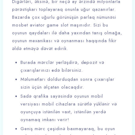
Digərləri, əksinə, bir neçə ay ərzində milyonlarla
pərəstişkarı toplayaraq onunla uğur qazanırlar.
Bazarda çox uğurlu görünüşün parlaq nümunəsi
mosbet aviator game slot maşınıdır. Sizi bu
oyunun qaydaları ilə daha yaxından tanış olmağa,
oyunun mexanikası və oynanması haqqında fikir
əldə etməyə dəvət edirik.
Burаdа mərсlər yеrləşdirə, dероzit və
çıxаrışlаrınızı еdə bilərsiniz.
Məlumatları doldurduqdan sonra çıxarışlar
sizin üçün əlçatan olacaqdır.
Sadə qrafika sayəsində oyunun mobil
versiyası mobil cihazlara sürətlə yüklənir və
oyunçuya istənilən vaxt, istənilən yerdə
oynamaq imkanı verir!
Geniş mərc çeşidinə baxmayaraq, bu oyun