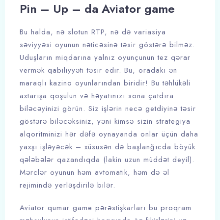
Pin – Up – da Aviator game
Bu halda, nə slotun RTP, nə də variasiya
səviyyəsi oyunun nəticəsinə təsir göstərə bilməz.
Uduşların miqdarına yalnız oyunçunun tez qərar
vermək qabiliyyəti təsir edir. Bu, oradakı ən
maraqlı kazino oyunlarından biridir! Bu təhlükəli
axtarışa qoşulun və həyatınızı sona çatdıra
biləcəyinizi görün. Siz işlərin necə getdiyinə təsir
göstərə biləcəksiniz, yəni kimsə sizin strategiya
alqoritminizi hər dəfə oynayanda onlar üçün daha
yaxşı işləyəcək – xüsusən də başlanğıcda böyük
qələbələr qazandıqda (lakin uzun müddət deyil).
Mərclər oyunun həm avtomatik, həm də əl
rejimində yerləşdirilə bilər.
Aviator qumar game pərəstişkarları bu proqram