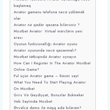
başlamaq
Aviator gamenu telefona necə yükləmək
olar
Aviator nə qədər qazana bilərsiniz ?
Mostbet Aviator: Virtual mərclərin yeni
erası
Oyunun funksionallığı Aviator oyunu
Aviator oyununda necə qazanmalı?
Mostbet tətbiqində Aviator oynayın
How Can I Register In The Aviator Mostbet
Online Game?
Pul üçün Aviator game – Rəsmi sayt
What You Need To Start Playing Aviator
On Mostbet
Giris Və Qeydiyyat, Bonuslar Bukmeker
Veb Saytında Mosbet
Əvvəlcə demo ilə məşq edə bilərəm?