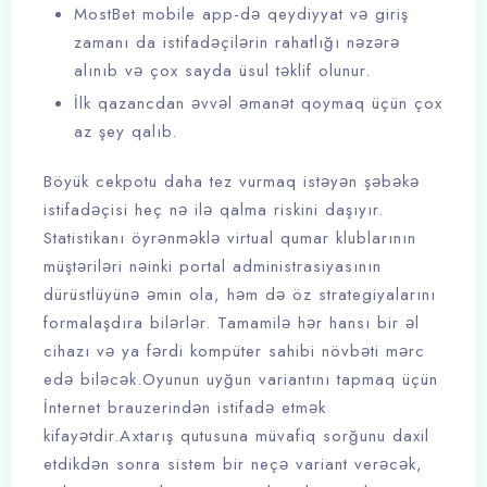
MostBet mobile app-də qeydiyyat və giriş
zamanı da istifadəçilərin rahatlığı nəzərə
alınıb və çox sayda üsul təklif olunur.
İlk qazancdan əvvəl əmanət qoymaq üçün çox
az şey qalıb.
Böyük cekpotu daha tez vurmaq istəyən şəbəkə
istifadəçisi heç nə ilə qalma riskini daşıyır.
Statistikanı öyrənməklə virtual qumar klublarının
müştəriləri nəinki portal administrasiyasının
dürüstlüyünə əmin ola, həm də öz strategiyalarını
formalaşdıra bilərlər. Tamamilə hər hansı bir əl
cihazı və ya fərdi kompüter sahibi növbəti mərc
edə biləcək.Oyunun uyğun variantını tapmaq üçün
İnternet brauzerindən istifadə etmək
kifayətdir.Axtarış qutusuna müvafiq sorğunu daxil
etdikdən sonra sistem bir neçə variant verəcək,