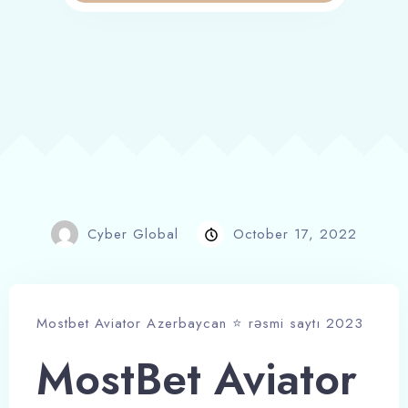
Cyber Global
October 17, 2022
Mostbet Aviator Azerbaycan ⭐️ rəsmi saytı 2023
MostBet Aviator