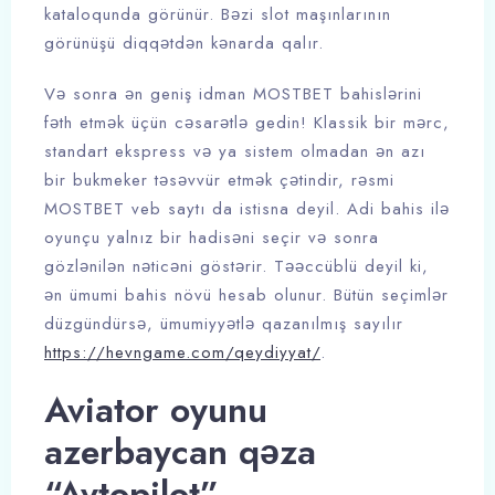
kataloqunda görünür. Bəzi slot maşınlarının
görünüşü diqqətdən kənarda qalır.
Və sonra ən geniş idman MOSTBET bahislərini
fəth etmək üçün cəsarətlə gedin! Klassik bir mərc,
standart ekspress və ya sistem olmadan ən azı
bir bukmeker təsəvvür etmək çətindir, rəsmi
MOSTBET veb saytı da istisna deyil. Adi bahis ilə
oyunçu yalnız bir hadisəni seçir və sonra
gözlənilən nəticəni göstərir. Təəccüblü deyil ki,
ən ümumi bahis növü hesab olunur. Bütün seçimlər
düzgündürsə, ümumiyyətlə qazanılmış sayılır
https://hevngame.com/qeydiyyat/
.
Aviator oyunu
azerbaycan qəza
“Avtopilot”