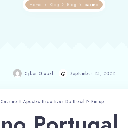
Home
Blog
Blog
casino
Cyber Global
September 23, 2022
 Cassino E Apostas Esportivas Do Brasil ᐈ Pin-up
ino Portugal