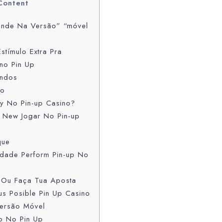
Content
nde Na Versão” “móvel
stímulo Extra Pra
no Pin Up
undos
ro
y No Pin-up Casino?
New Jogar No Pin-up
que
idade Perform Pin-up No
 Ou Faça Tua Aposta
s Posible Pin Up Casino
ersão Móvel
go No Pin Up