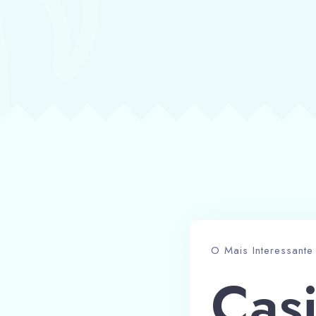
O Mais Interessante
Cas