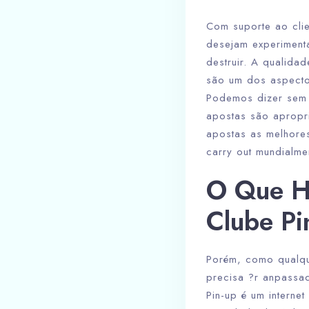
Com suporte ao cli
desejam experiment
destruir. A qualida
são um dos aspectos
Podemos dizer sem 
apostas são apropr
apostas as melhore
carry out mundialme
O Que H
Clube Pi
Porém, como qualqu
precisa ?r anpassad
Pin-up é um internet