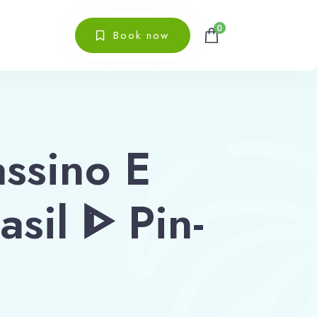
0
Book now
assino E
sil ᐈ Pin-