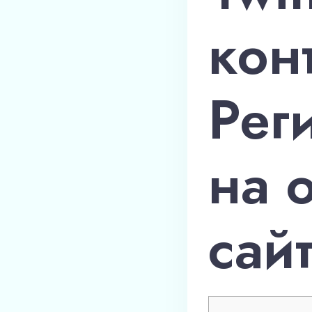
кон
Рег
на 
сай