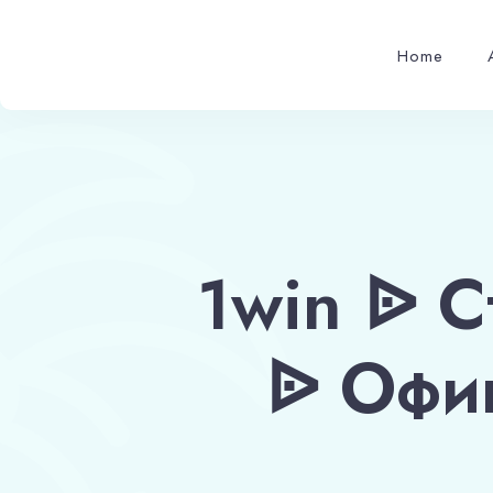
Home
1win ᐉ С
ᐉ Офиц