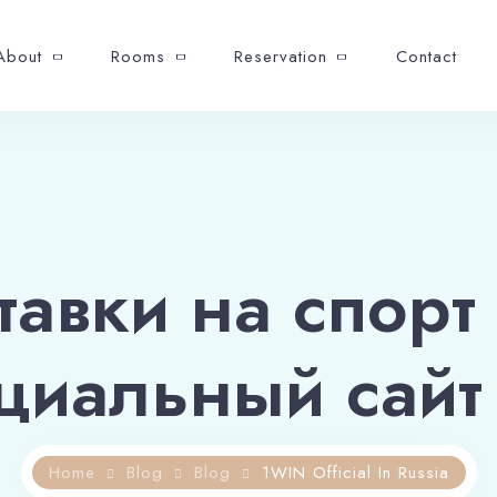
About
Rooms
Reservation
Contact
тавки на спорт
иальный сайт
Home
Blog
Blog
1WIN Official In Russia