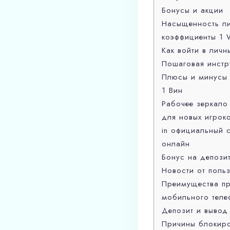
Бонусы и акции
Насыщенность ли
коэффициенты 1 
Как войти в личн
Пошаговая инстр
Плюсы и минусы 
1 Вин
Рабочее зеркало
для новых игрок
in официальный с
онлайн
Бонус на депози
Новости от поль
Преимущества п
мобильного теле
Депозит и вывод
Причины блокиро