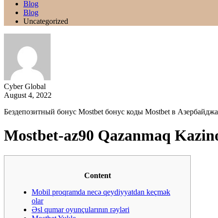
Blog
Blog
Uncategorized
Cyber Global
August 4, 2022
Бездепозитный бонус Mostbet бонус коды Mostbet в Азербайдж
Mostbet-az90 Qazanmaq Kazino
Content
Mobil proqramda necə qeydiyyatdan keçmək
olar
Əsl qumar oyunçularının rəyləri