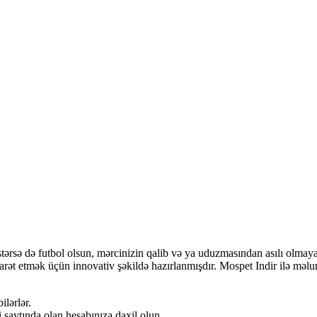
istərsə də futbol olsun, mərcinizin qalib və ya uduzmasından asılı olmay
nəzarət etmək üçün innovativ şəkildə hazırlanmışdır. Mospet Indir ilə mə
ilərlər.
saytında olan hesabınıza daxil olun.