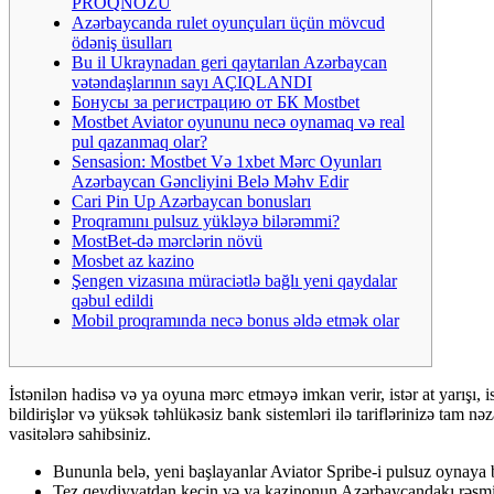
PROQNOZU
Azərbaycanda rulet oyunçuları üçün mövcud
ödəniş üsulları
Bu il Ukraynadan geri qaytarılan Azərbaycan
vətəndaşlarının sayı AÇIQLANDI
Бонусы за регистрацию от БК Mostbet
Mostbet Aviator oyununu necə oynamaq və real
pul qazanmaq olar?
Sensasi̇on: Mostbet Və 1xbet Mərc Oyunları
Azərbaycan Gəncliyini Belə Məhv Edir
Cari Pin Up Azərbaycan bonusları
Proqramını pulsuz yükləyə bilərəmmi?
MostBet-də mərclərin növü
Mosbet az kazino
Şengen vizasına müraciətlə bağlı yeni qaydalar
qəbul edildi
Mobil proqramında necə bonus əldə etmək olar
İstənilən hadisə və ya oyuna mərc etməyə imkan verir, istər at yarışı, 
bildirişlər və yüksək təhlükəsiz bank sistemləri ilə tariflərinizə tam 
vasitələrə sahibsiniz.
Bununla belə, yeni başlayanlar Aviator Spribe-i pulsuz oynaya b
Tez qeydiyyatdan keçin və ya kazinonun Azərbaycandakı rəsmi 