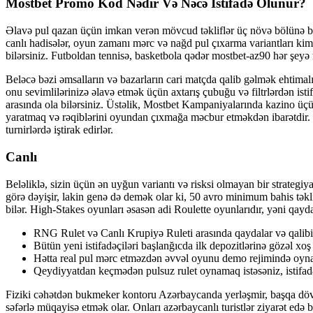
Mostbet Promo Kod Nədir Və Nəcə Istifadə Olunur?
Əlavə pul qazan üçün imkan verən mövcud təkliflər üç növə bölünə bil
canlı hadisələr, oyun zamanı mərc və nağd pul çıxarma variantları kimi
bilərsiniz. Futboldan tennisə, basketbola qədər mostbet-az90 hər şeyə 
Beləcə bəzi əmsalların və bazarların cari matçda qalib gəlmək ehtimalı
onu sevimlilərinizə əlavə etmək üçün axtarış çubuğu və filtrlərdən isti
arasında ola bilərsiniz. Üstəlik, Mostbet Kampaniyalarında kazino üçün
yaratmaq və rəqiblərini oyundan çıxmağa məcbur etməkdən ibarətdir. S
turnirlərdə iştirak edirlər.
Canlı
Beləliklə, sizin üçün ən uyğun variantı və risksi olmayan bir strategi
görə dəyişir, lakin genə də demək olar ki, 50 avro minimum bahis təkli
bilər. High-Stakes oyunları əsasən adi Roulette oyunlarıdır, yəni qayda
RNG Rulet və Canlı Krupiyə Ruleti arasında qaydalar və qalibi
Bütün yeni istifadəçiləri başlanğıcda ilk depozitlərinə gözəl xoş
Hətta real pul mərc etməzdən əvvəl oyunu demo rejimində oyna
Qeydiyyatdan keçmədən pulsuz rulet oynamaq istəsəniz, istifadə
Fiziki cəhətdən bukmeker kontoru Azərbaycanda yerləşmir, başqa dövl
səfərlə müqayisə etmək olar. Onları azərbaycanlı turistlər ziyarət ed