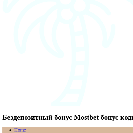
Бездепозитный бонус Mostbet бонус код
Home