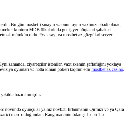
erdir. Bu gün mosbet-i sınayın və onun oyun vaxtınızı əbədi olaraq
ukmeker kontoru MDB ölkələrində geniş yer nöqtələri şəbəkəsi
c etmək mümkün oldu. Əsas sayt və mostbet az güzgüləri server
Eyni zamanda, ziyarətçilər istənilən vaxt sxemin şəffaflığını yoxlaya
eviziya oyunları və hətta idman pokeri təqdim edir
mostbet az casino
.
 şəkildə hazırlanmışdır.
Bu mərc növündə oyunçular yalnız növbəti fırlanmanın Qırmızı və ya Qara
Bu xarici mərc olduğundan, Rəng mərcinin ödənişi 1-dən 1-ə