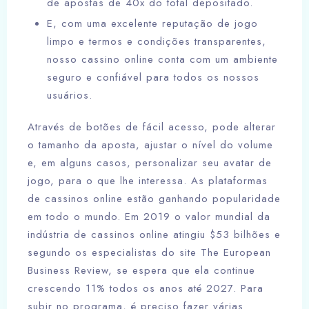
de apostas de 40x do total depositado.
E, com uma excelente reputação de jogo
limpo e termos e condições transparentes,
nosso cassino online conta com um ambiente
seguro e confiável para todos os nossos
usuários.
Através de botões de fácil acesso, pode alterar
o tamanho da aposta, ajustar o nível do volume
e, em alguns casos, personalizar seu avatar de
jogo, para o que lhe interessa. As plataformas
de cassinos online estão ganhando popularidade
em todo o mundo. Em 2019 o valor mundial da
indústria de cassinos online atingiu $53 bilhões e
segundo os especialistas do site The European
Business Review, se espera que ela continue
crescendo 11% todos os anos até 2027. Para
subir no programa, é preciso fazer várias