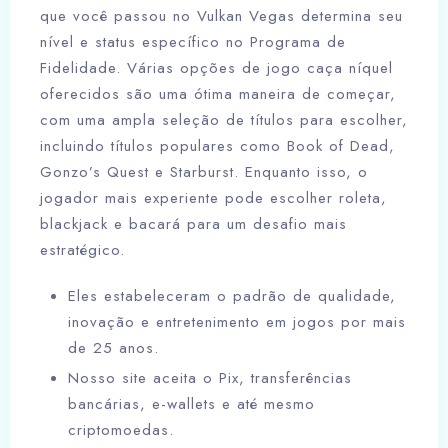
que você passou no Vulkan Vegas determina seu
Check-out
nível e status específico no Programa de
100
Fidelidade. Várias opções de jogo caça níquel
oferecidos são uma ótima maneira de começar,
Adults
Children
com uma ampla seleção de títulos para escolher,
incluindo títulos populares como Book of Dead,
1
0
Gonzo’s Quest e Starburst. Enquanto isso, o
jogador mais experiente pode escolher roleta,
Search
blackjack e bacará para um desafio mais
estratégico.
Eles estabeleceram o padrão de qualidade,
inovação e entretenimento em jogos por mais
de 25 anos.
Nosso site aceita o Pix, transferências
bancárias, e-wallets e até mesmo
criptomoedas.