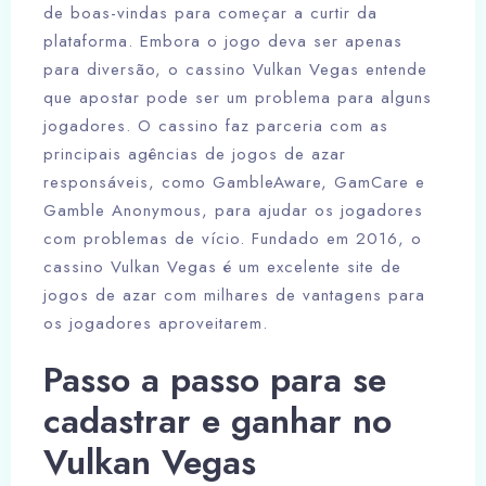
de boas-vindas para começar a curtir da
plataforma. Embora o jogo deva ser apenas
para diversão, o cassino Vulkan Vegas entende
que apostar pode ser um problema para alguns
jogadores. O cassino faz parceria com as
principais agências de jogos de azar
responsáveis, como GambleAware, GamCare e
Gamble Anonymous, para ajudar os jogadores
com problemas de vício. Fundado em 2016, o
cassino Vulkan Vegas é um excelente site de
jogos de azar com milhares de vantagens para
os jogadores aproveitarem.
Passo a passo para se
cadastrar e ganhar no
Vulkan Vegas