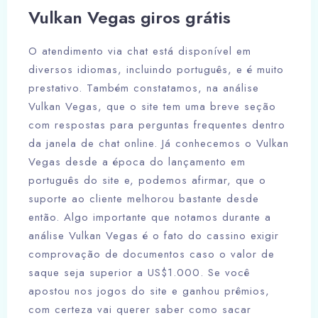
Vulkan Vegas giros grátis
O atendimento via chat está disponível em
diversos idiomas, incluindo português, e é muito
prestativo. Também constatamos, na análise
Vulkan Vegas, que o site tem uma breve seção
com respostas para perguntas frequentes dentro
da janela de chat online. Já conhecemos o Vulkan
Vegas desde a época do lançamento em
português do site e, podemos afirmar, que o
suporte ao cliente melhorou bastante desde
então. Algo importante que notamos durante a
análise Vulkan Vegas é o fato do cassino exigir
comprovação de documentos caso o valor de
saque seja superior a US$1.000. Se você
apostou nos jogos do site e ganhou prêmios,
com certeza vai querer saber como sacar