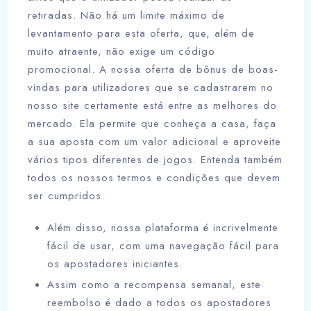
retiradas. Não há um limite máximo de
levantamento para esta oferta, que, além de
muito atraente, não exige um código
promocional. A nossa oferta de bônus de boas-
vindas para utilizadores que se cadastrarem no
nosso site certamente está entre as melhores do
mercado. Ela permite que conheça a casa, faça
a sua aposta com um valor adicional e aproveite
vários tipos diferentes de jogos. Entenda também
todos os nossos termos e condições que devem
ser cumpridos.
Além disso, nossa plataforma é incrivelmente
fácil de usar, com uma navegação fácil para
os apostadores iniciantes.
Assim como a recompensa semanal, este
reembolso é dado a todos os apostadores