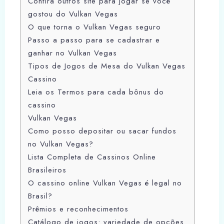
Confira outros site para jogar se você
gostou do Vulkan Vegas
O que torna o Vulkan Vegas seguro
Passo a passo para se cadastrar e
ganhar no Vulkan Vegas
Tipos de Jogos de Mesa do Vulkan Vegas
Cassino
Leia os Termos para cada bônus do
cassino
Vulkan Vegas
Como posso depositar ou sacar fundos
no Vulkan Vegas?
Lista Completa de Cassinos Online
Brasileiros
O cassino online Vulkan Vegas é legal no
Brasil?
Prêmios e reconhecimentos
Catálogo de jogos: variedade de opções