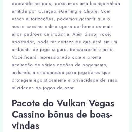
operando no país, possuímos uma licença válida
emitida por Curaçao eGaming e Chipre. Com
essas autorizações, podemos garantir que o
nosso cassino online opera conforme os mais
altos padrões da indústria. Além disso, você,
apostador, pode ter certeza de que está em um
ambiente de jogo seguro, transparente e justo.
Você ficará impressionado com a pronta
aceitação de várias opções de pagamento,
incluindo a criptomoeda para jogadores que
protegem egoisticamente a privacidade de suas
atividades de jogos de azar.
Pacote do Vulkan Vegas
Cassino bônus de boas-
vindas