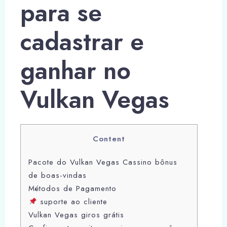
para se
cadastrar e
ganhar no
Vulkan Vegas
Content
Pacote do Vulkan Vegas Cassino bônus
de boas-vindas
Métodos de Pagamento
suporte ao cliente
Vulkan Vegas giros grátis