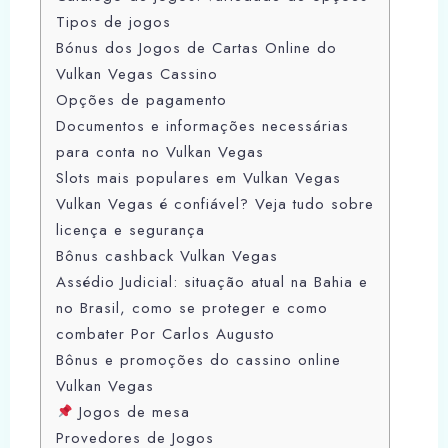
Tipos de jogos
Bónus dos Jogos de Cartas Online do
Vulkan Vegas Cassino
Opções de pagamento
Documentos e informações necessárias
para conta no Vulkan Vegas
Slots mais populares em Vulkan Vegas
Vulkan Vegas é confiável? Veja tudo sobre
licença e segurança
Bônus cashback Vulkan Vegas
Assédio Judicial: situação atual na Bahia e
no Brasil, como se proteger e como
combater Por Carlos Augusto
Bônus e promoções do cassino online
Vulkan Vegas
Jogos de mesa
Provedores de Jogos