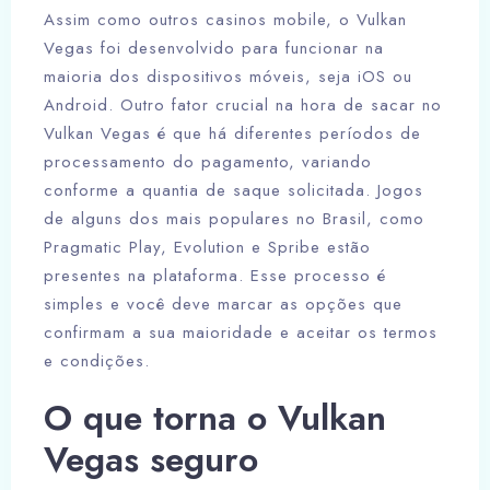
Assim como outros casinos mobile, o Vulkan
Vegas foi desenvolvido para funcionar na
maioria dos dispositivos móveis, seja iOS ou
Android. Outro fator crucial na hora de sacar no
Vulkan Vegas é que há diferentes períodos de
processamento do pagamento, variando
conforme a quantia de saque solicitada. Jogos
de alguns dos mais populares no Brasil, como
Pragmatic Play, Evolution e Spribe estão
presentes na plataforma. Esse processo é
simples e você deve marcar as opções que
confirmam a sua maioridade e aceitar os termos
e condições.
O que torna o Vulkan
Vegas seguro