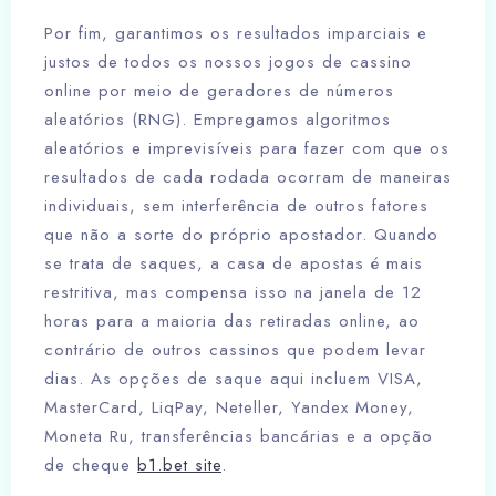
Por fim, garantimos os resultados imparciais e
justos de todos os nossos jogos de cassino
online por meio de geradores de números
aleatórios (RNG). Empregamos algoritmos
aleatórios e imprevisíveis para fazer com que os
resultados de cada rodada ocorram de maneiras
individuais, sem interferência de outros fatores
que não a sorte do próprio apostador. Quando
se trata de saques, a casa de apostas é mais
restritiva, mas compensa isso na janela de 12
horas para a maioria das retiradas online, ao
contrário de outros cassinos que podem levar
dias. As opções de saque aqui incluem VISA,
MasterCard, LiqPay, Neteller, Yandex Money,
Moneta Ru, transferências bancárias e a opção
de cheque
b1.bet site
.