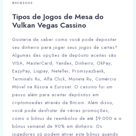
excessos.
Tipos de Jogos de Mesa do
Vulkan Vegas Cassino
Gostaria de saber como você pode depositar
seu dinheiro para jogar seus jogos de cartas?
Algumas das opções de depósito aceitas são
VISA, MasterCard, Yandex, Dinheiro, OkPay,
EazyPay, Liqpay, Neteller, Promsyazbank,
Terminals Ru, Alfa Click, Moneta Ru, Comércio
Móvel na Rússia e Euroset. O cassino foi um
passo além para aceitar depósitos em
criptomoedas através da Bitcoin. Além disso,
você pode desfrutar de várias promoções,
como o bônus de reembolso de até $9.000 e o
bônus semanal de 90% em dinheiro. Os
jogadores só podem ativar este bônus quando