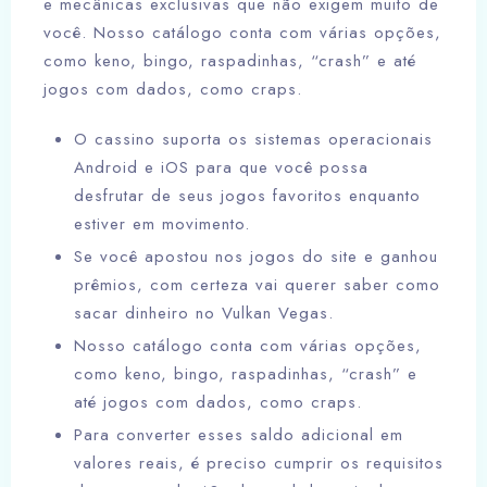
e mecânicas exclusivas que não exigem muito de
você. Nosso catálogo conta com várias opções,
como keno, bingo, raspadinhas, “crash” e até
jogos com dados, como craps.
O cassino suporta os sistemas operacionais
Android e iOS para que você possa
desfrutar de seus jogos favoritos enquanto
estiver em movimento.
Se você apostou nos jogos do site e ganhou
prêmios, com certeza vai querer saber como
sacar dinheiro no Vulkan Vegas.
Nosso catálogo conta com várias opções,
como keno, bingo, raspadinhas, “crash” e
até jogos com dados, como craps.
Para converter esses saldo adicional em
valores reais, é preciso cumprir os requisitos