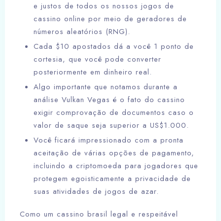
e justos de todos os nossos jogos de
cassino online por meio de geradores de
números aleatórios (RNG).
Cada $10 apostados dá a você 1 ponto de
cortesia, que você pode converter
posteriormente em dinheiro real.
Algo importante que notamos durante a
análise Vulkan Vegas é o fato do cassino
exigir comprovação de documentos caso o
valor de saque seja superior a US$1.000.
Você ficará impressionado com a pronta
aceitação de várias opções de pagamento,
incluindo a criptomoeda para jogadores que
protegem egoisticamente a privacidade de
suas atividades de jogos de azar.
Como um cassino brasil legal e respeitável